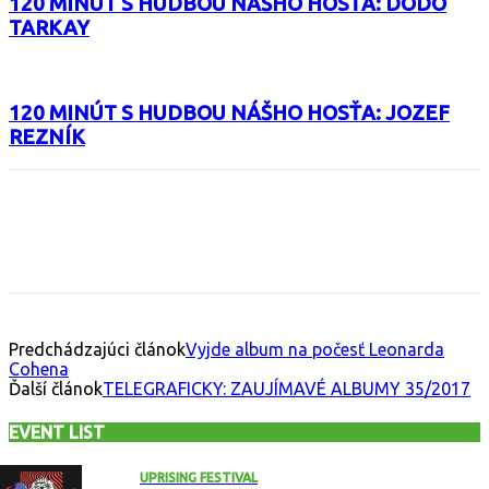
120 MINÚT S HUDBOU NÁŠHO HOSŤA: DODO
TARKAY
120 MINÚT S HUDBOU NÁŠHO HOSŤA: JOZEF
REZNÍK
Facebook
X
Email
Print
Copy 
Predchádzajúci článok
Vyjde album na počesť Leonarda
Cohena
Ďalší článok
TELEGRAFICKY: ZAUJÍMAVÉ ALBUMY 35/2017
EVENT LIST
UPRISING FESTIVAL