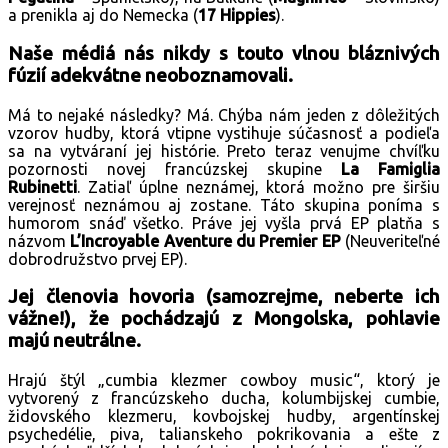
a prenikla aj do Nemecka (
17 Hippies
).
Naše médiá nás nikdy s touto vlnou bláznivých
fúzií adekvátne neoboznamovali.
Má to nejaké následky? Má. Chýba nám jeden z dôležitých
vzorov hudby, ktorá vtipne vystihuje súčasnosť a podieľa
sa na vytváraní jej histórie. Preto teraz venujme chvíľku
pozornosti novej francúzskej skupine
La Famiglia
Rubinetti
. Zatiaľ úplne neznámej, ktorá možno pre širšiu
verejnosť neznámou aj zostane. Táto skupina poníma s
humorom snáď všetko. Práve jej vyšla prvá EP platňa s
názvom
L’Incroyable Aventure du Premier EP
(Neuveriteľné
dobrodružstvo prvej EP).
Jej členovia hovoria (samozrejme, neberte ich
vážne!), že pochádzajú z Mongolska, pohlavie
majú neutrálne.
Hrajú štýl „cumbia klezmer cowboy music“, ktorý je
vytvorený z francúzskeho ducha, kolumbijskej cumbie,
židovského klezmeru, kovbojskej hudby, argentínskej
psychedélie, piva, talianskeho pokrikovania a ešte z