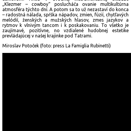
„Klezmer – cowboy“ poslucháča ovanie multikultúrna
atmosféra týchto dní. A potom sa to už nezastaví do konca
– radostná nálada, spŕška nápadov, zmien, fúzií, chytľavých
melódií, ženských a mužských hlasov, zmes jazykov a
rytmov k vlnivým tancom i k poskakovaniu. To všetko je
zaujímavé, pozitívne, no vzdialené hudobnej estetike
prevládajúcej v našej krajinke pod Tatrami.
Miroslav Potoček (foto: press La Famiglia Rubinetti)