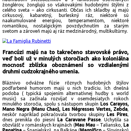
žonglérov, žonglujú so všakovakými hudobnými štýlmi z
celého sveta – ako cirkusanti. Občas ich skladby aj majú
cirkusový, kabaretný, burleskný ráz, niektoré sú
naakumulované energiou, temperamentom, niektoré
romantikou, nostalgickým povzdychnutím za starým
svetom a zároveň majú aj ráz medzinárodný, multikultúrny.
Francúzi majú na to takrečeno stavovské právo,
veď boli už v minulých storočiach ako koloniálna
mocnosť zblízka oboznámení so vzdialenými
druhmi cudzokrajného umenia.
Bláznivo odvážne fúzie rôznych hudobných štýlov
podfarbené humorom majú u nich tradíciu. Ich dnešná
podoba ( typická spojením alternatívnej hudby s world
music) sa začínala rozvíjať v osemdesiatych rokoch
minulého storočia, spolu s nástupom skupín
Los Carayos,
Mano Negra (Manu Chao), Les Négresses Vertes, Zebda
,
neskôr napríklad pokračovala tvorbou skupiny
Les Pires
,
dnes prenikla do piesní
La Caravane Passe
. Uchytila sa
obzvlášť v románskych krajinách (
Mau Mau
– Taliansko,
La
Pegatina
– Španielsko), na Balkáne (
Magnifico
– Slovinsko)