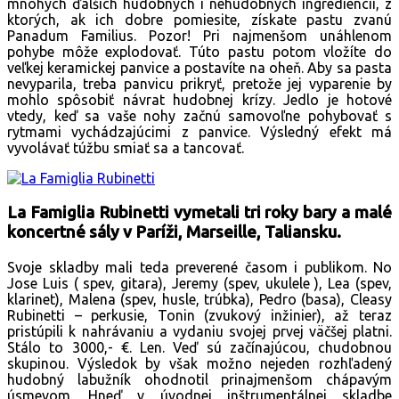
mnohých ďalších hudobných i nehudobných ingrediencií, z
ktorých, ak ich dobre pomiesite, získate pastu zvanú
Panadum Familius. Pozor! Pri najmenšom unáhlenom
pohybe môže explodovať. Túto pastu potom vložíte do
veľkej keramickej panvice a postavíte na oheň. Aby sa pasta
nevyparila, treba panvicu prikryť, pretože jej vyparenie by
mohlo spôsobiť návrat hudobnej krízy. Jedlo je hotové
vtedy, keď sa vaše nohy začnú samovoľne pohybovať s
rytmami vychádzajúcimi z panvice. Výsledný efekt má
vyvolávať túžbu smiať sa a tancovať.
La Famiglia Rubinetti vymetali tri roky bary a malé
koncertné sály v Paríži, Marseille, Taliansku.
Svoje skladby mali teda preverené časom i publikom. No
Jose Luis ( spev, gitara), Jeremy (spev, ukulele ), Lea (spev,
klarinet), Malena (spev, husle, trúbka), Pedro (basa), Cleasy
Rubinetti – perkusie, Tonin (zvukový inžinier), až teraz
pristúpili k nahrávaniu a vydaniu svojej prvej väčšej platni.
Stálo to 3000,- €. Len. Veď sú začínajúcou, chudobnou
skupinou. Výsledok by však možno nejeden rozhľadený
hudobný labužník ohodnotil prinajmenšom chápavým
úsmevom. Hneď v úvodnej inštrumentálnej skladbe