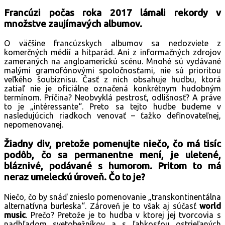
Francúzi počas roka 2017 lámali rekordy v
množstve zaujímavých albumov.
O väčšine francúzskych albumov sa nedozviete z
komerčných médií a hitparád. Ani z informačných zdrojov
zameraných na angloamerickú scénu. Mnohé sú vydávané
malými gramofónovými spoločnosťami, nie sú prioritou
veľkého šoubiznisu. Časť z nich obsahuje hudbu, ktorá
zatiaľ nie je oficiálne označená konkrétnym hudobným
termínom. Príčina? Neobvyklá pestrosť, odlišnosť? A práve
to je „intéressante“. Preto sa tejto hudbe budeme v
nasledujúcich riadkoch venovať – ťažko definovateľnej,
nepomenovanej.
Žiadny div, pretože pomenujte niečo, čo má tisíc
podôb, čo sa permanentne mení, je uletené,
bláznivé, podávané s humorom. Pritom to má
neraz umeleckú úroveň. Čo to je?
Niečo, čo by snáď znieslo pomenovanie „transkontinentálna
alternatívna burleska“. Zároveň je to však aj súčasť
world
music
. Prečo? Pretože je to hudba v ktorej jej tvorcovia s
nadhľadom svetobežníkov a s ľahkosťou ostrieľaných