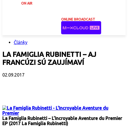
ON AIR
ONLINE BROADCAST
Články
LA FAMIGLIA RUBINETTI – AJ
FRANCÚZI SÚ ZAUJÍMAVÍ
02.09.2017
Facebook
X
Email
Print
Copy 
La Famiglia Rubinetti – L’Incroyable Aventure du Premier
EP (2017 La Famiglia Rubinetti)