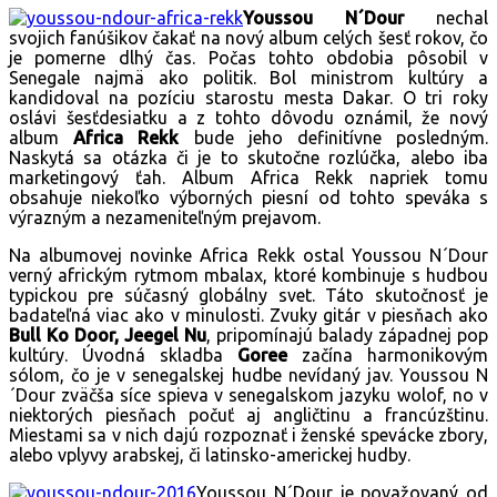
Youssou N´Dour
nechal
svojich fanúšikov čakať na nový album celých šesť rokov, čo
je pomerne dlhý čas. Počas tohto obdobia pôsobil v
Senegale najmä ako politik. Bol ministrom kultúry a
kandidoval na pozíciu starostu mesta Dakar. O tri roky
oslávi šesťdesiatku a z tohto dôvodu oznámil, že nový
album
Africa Rekk
bude jeho definitívne posledným.
Naskytá sa otázka či je to skutočne rozlúčka, alebo iba
marketingový ťah. Album Africa Rekk napriek tomu
obsahuje niekoľko výborných piesní od tohto speváka s
výrazným a nezameniteľným prejavom.
Na albumovej novinke Africa Rekk ostal Youssou N´Dour
verný africkým rytmom mbalax, ktoré kombinuje s hudbou
typickou pre súčasný globálny svet. Táto skutočnosť je
badateľná viac ako v minulosti. Zvuky gitár v piesňach ako
Bull Ko Door, Jeegel Nu
, pripomínajú balady západnej pop
kultúry. Úvodná skladba
Goree
začína harmonikovým
sólom, čo je v senegalskej hudbe nevídaný jav. Youssou N
´Dour zväčša síce spieva v senegalskom jazyku wolof, no v
niektorých piesňach počuť aj angličtinu a francúzštinu.
Miestami sa v nich dajú rozpoznať i ženské spevácke zbory,
alebo vplyvy arabskej, či latinsko-americkej hudby.
Youssou N´Dour je považovaný od