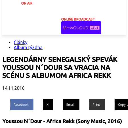
ON AIR
ONLINE BROADCAST
Články
Album týždňa
LEGENDÁRNY SENEGALSKÝ SPEVÁK
YOUSSOU N´DOUR SA VRACIA NA
SCÉNU S ALBUMOM AFRICA REKK
14.11.2016
Facebook
X
Email
Print
Copy 
Youssou N´Dour - Africa Rekk (Sony Music, 2016)