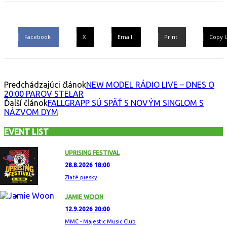
Facebook
X
Email
Print
Copy 
Predchádzajúci článok
NEW MODEL RÁDIO LIVE – DNES O
20:00 PAROV STELAR
Ďalší článok
FALLGRAPP SÚ SPÄŤ S NOVÝM SINGLOM S
NÁZVOM DYM
EVENT LIST
UPRISING FESTIVAL
28.8.2026 18:00
Zlaté piesky
JAMIE WOON
12.9.2026 20:00
MMC - Majestic Music Club