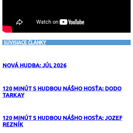
SÚVISIACE ČLÁNKY
NOVÁ HUDBA: JÚL 2026
120 MINÚT S HUDBOU NÁŠHO HOSŤA: DODO
TARKAY
120 MINÚT S HUDBOU NÁŠHO HOSŤA: JOZEF
REZNÍK