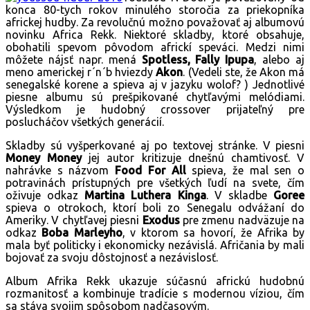
konca 80-tych rokov minulého storočia za priekopníka
africkej hudby. Za revolučnú možno považovať aj albumovú
novinku Africa Rekk. Niektoré skladby, ktoré obsahuje,
obohatili spevom pôvodom africkí speváci. Medzi nimi
môžete nájsť napr. mená
Spotless, Fally Ipupa
, alebo aj
meno americkej r´n´b hviezdy
Akon
. (Vedeli ste, že Akon má
senegalské korene a spieva aj v jazyku wolof? ) Jednotlivé
piesne albumu sú prešpikované chytľavými melódiami.
Výsledkom je hudobný crossover prijateľný pre
poslucháčov všetkých generácií.
Skladby sú vyšperkované aj po textovej stránke. V piesni
Money Money
jej autor kritizuje dnešnú chamtivosť. V
nahrávke s názvom
Food For All
spieva, že mal sen o
potravinách prístupných pre všetkých ľudí na svete, čím
oživuje odkaz
Martina Luthera Kinga
. V skladbe
Goree
spieva o otrokoch, ktorí boli zo Senegalu odvážaní do
Ameriky. V chytľavej piesni
Exodus
pre zmenu nadväzuje na
odkaz
Boba Marleyho
, v ktorom sa hovorí, že Afrika by
mala byť politicky i ekonomicky nezávislá. Afričania by mali
bojovať za svoju dôstojnosť a nezávislosť.
Album Afrika Rekk ukazuje súčasnú africkú hudobnú
rozmanitosť a kombinuje tradície s modernou víziou, čím
sa stáva svojim spôsobom nadčasovým.