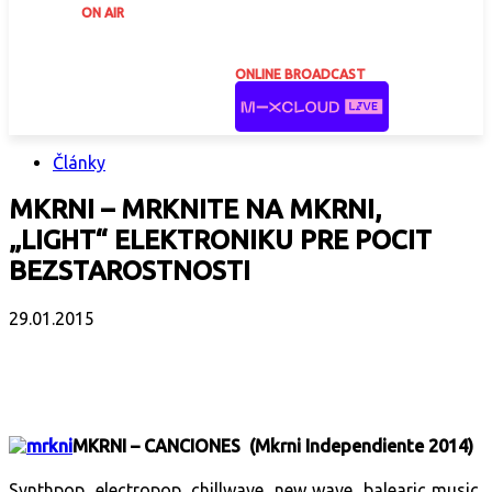
ON AIR
ONLINE BROADCAST
Články
MKRNI – MRKNITE NA MKRNI,
„LIGHT“ ELEKTRONIKU PRE POCIT
BEZSTAROSTNOSTI
29.01.2015
Facebook
X
Email
Print
Copy 
MKRNI – CANCIONES (Mkrni Independiente 2014)
Synthpop, electropop, chillwave, new wave, balearic music,