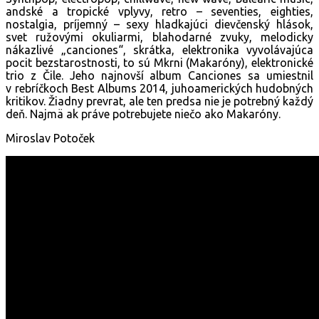
andské a tropické vplyvy, retro – seventies, eighties,
nostalgia, príjemný – sexy hladkajúci dievčenský hlások,
svet ružovými okuliarmi, blahodarné zvuky, melodicky
nákazlivé „canciones“, skrátka, elektronika vyvolávajúca
pocit bezstarostnosti, to sú Mkrni (Makaróny), elektronické
trio z Čile. Jeho najnovší album Canciones sa umiestnil
v rebríčkoch Best Albums 2014, juhoamerických hudobných
kritikov. Žiadny prevrat, ale ten predsa nie je potrebný každý
deň. Najmä ak práve potrebujete niečo ako Makaróny.
Miroslav Potoček