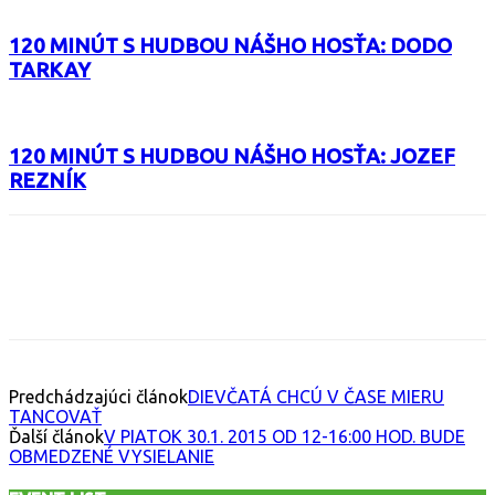
120 MINÚT S HUDBOU NÁŠHO HOSŤA: DODO
TARKAY
120 MINÚT S HUDBOU NÁŠHO HOSŤA: JOZEF
REZNÍK
Facebook
X
Email
Print
Copy 
Predchádzajúci článok
DIEVČATÁ CHCÚ V ČASE MIERU
TANCOVAŤ
Ďalší článok
V PIATOK 30.1. 2015 OD 12-16:00 HOD. BUDE
OBMEDZENÉ VYSIELANIE