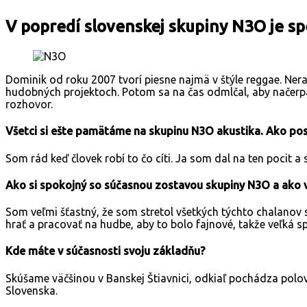
V popredí slovenskej skupiny N3O je sp
Dominik od roku 2007 tvorí piesne najmä v štýle reggae. Nera
hudobných projektoch. Potom sa na čas odmlčal, aby načerpal 
rozhovor.
Všetci si ešte pamätáme na skupinu N3O akustika. Ako pos
Som rád keď človek robí to čo cíti. Ja som dal na ten pocit a 
Ako si spokojný so súčasnou zostavou skupiny N3O a ako 
Som veľmi šťastný, že som stretol všetkých týchto chalanov 
hrať a pracovať na hudbe, aby to bolo fajnové, takže veľká
Kde máte v súčasnosti svoju základňu?
Skúšame väčšinou v Banskej Štiavnici, odkiaľ pochádza polov
Slovenska.