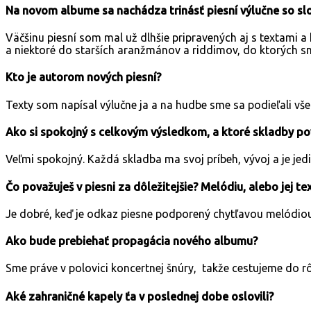
Na novom albume sa nachádza trinásť piesní výlučne so slo
Väčšinu piesní som mal už dlhšie pripravených aj s textami 
a niektoré do starších aranžmánov a riddimov, do ktorých s
Kto je autorom nových piesní?
Texty som napísal výlučne ja a na hudbe sme sa podieľali všet
Ako si spokojný s celkovým výsledkom, a ktoré skladby pov
Veľmi spokojný. Každá skladba ma svoj príbeh, vývoj a je jed
Čo považuješ v piesni za dôležitejšie? Melódiu, alebo jej te
Je dobré, keď je odkaz piesne podporený chytľavou melódiou. 
Ako bude prebiehať propagácia nového albumu?
Sme práve v polovici koncertnej šnúry, takže cestujeme do 
Aké zahraničné kapely ťa v poslednej dobe oslovili?