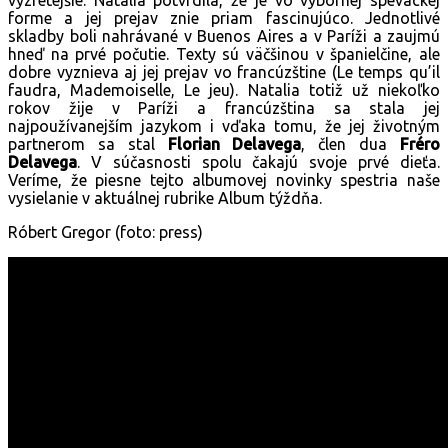
forme a jej prejav znie priam fascinujúco. Jednotlivé
skladby boli nahrávané v Buenos Aires a v Paríži a zaujmú
hneď na prvé počutie. Texty sú väčšinou v španielčine, ale
dobre vyznieva aj jej prejav vo francúzštine (Le temps qu’il
faudra, Mademoiselle, Le jeu). Natalia totiž už niekoľko
rokov žije v Paríži a francúzština sa stala jej
najpoužívanejším jazykom i vďaka tomu, že jej životným
partnerom sa stal
Florian Delavega
, člen dua
Fréro
Delavega
. V súčasnosti spolu čakajú svoje prvé dieťa.
Veríme, že piesne tejto albumovej novinky spestria naše
vysielanie v aktuálnej rubrike Album týždňa.
Róbert Gregor (foto: press)