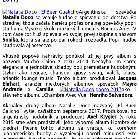
Argentínska speváčka
Natalia Doco
sa venuje hudbe a spievaniu od detstva. Po
strednej škole začala kariéru profesionálnej speváčky popri
štúdiu na Vysokej škole múzických umení v Buenos Aires. V
tom čase totiž už spievala vo svojej prvej skupine s názvom
Sonika
, ktorá sa ale po pár rokoch rozpadla. Popri hudbe
študovala aj herectvo.
Vkusné popové nahrávky ponúkol už jej prvý album s
názvom Mucho Chino z roku 2014. Nechýbal im šarm,
elegancia a jednotlivé skladby boli premiešané hudobnými
štýlmi ako reggae, chanson, gipsy swing, valčík, blues,
atlantic lounge music. Tento album produkoval
Jacques
Ehrhart
, aranžér niektorých albumov speváčok
Mayra
Andrade
a
Camille
,
ako i
slávneho albumu „Chambre Avec Vue“
Henriho Salvadora
.
Aktuálny druhý album Natalie Doco nazvaný „El Buen
Calicho“ vyšiel začiatkom septembra 2017. Produkoval ho
argentínsky hudobník a producent
Axel Krygier
(v roku
2015 sme vám predstavili jeho výborný album Hombre de
piedra). Piesne tohto albumu sa vracajú ku koreňom
juhoamerickej hudby a vyznievajú oproti minulosti ešte
vyzretejšie. Natalia potvrdila, že je vo výbornej speváckej