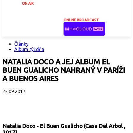
ON AIR
ONLINE BROADCAST
Články
Album týždňa
NATALIA DOCO A JEJ ALBUM EL
BUEN GUALICHO NAHRANÝ V PARÍŽI
A BUENOS AIRES
25.09.2017
Facebook
X
Email
Print
Copy 
Natalia Doco - El Buen Gualicho (Casa Del Arbol ,
2017)