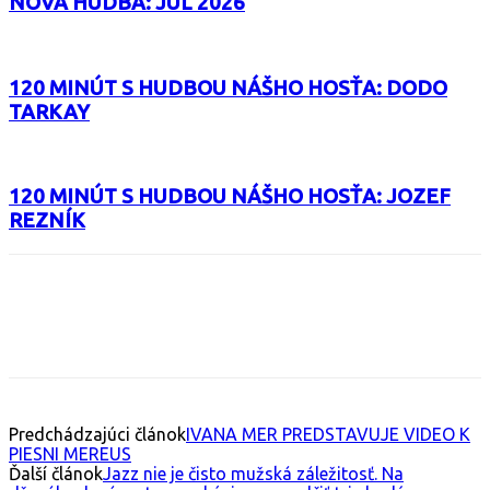
NOVÁ HUDBA: JÚL 2026
120 MINÚT S HUDBOU NÁŠHO HOSŤA: DODO
TARKAY
120 MINÚT S HUDBOU NÁŠHO HOSŤA: JOZEF
REZNÍK
Facebook
X
Email
Print
Copy 
Predchádzajúci článok
IVANA MER PREDSTAVUJE VIDEO K
PIESNI MEREUS
Ďalší článok
Jazz nie je čisto mužská záležitosť. Na