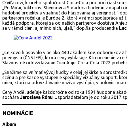
O víťazovi, ktorého spoločnosť Coca-Cola podporí čiastkou 
„Po Mirai, Viktorovi Sheenovi a Smackovi budeme v napätí o
hudobné projekty a vtiahnuť do hlasovania aj verejnosť,“ d
partnerom ročníka je Európa 2, ktorá v rámci spolupráce už t
každá podpora, ktorej sa od našich partnerov dostáva Anjel
sa v rámci cien, aj mimo nich, ujali,“ dopĺňa producentka
Luc
„Celkovo hlasovalo viac ako 440 akademikov, odborníkov z
priemyslu (ČNS IFPI), ktorá ceny vyhlasuje. Kto ocenenie v 
Slávnostné odovzdávanie Cien Anjel Coca-Cola 2022 prebehne
„Snažíme sa vnímať vývoj hudby v celej jej šírke a sprostred
scénu a pre každé vystúpenie špeciálny vizuálny support, kt
mien, ktorí na odovzdávanie naživo vystúpia, v polovici marc
Ceny Anděl udeľuje každoročne od roku 1991 hudobná akadémi
sochára
Jaroslava Rónu
. Usporiadateľom je od roku 2017 s
NOMINÁCIE
Album