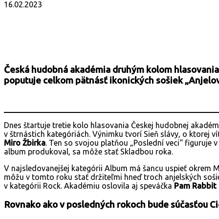
16.02.2023
Facebook
X
Email
Print
Copy 
Česká hudobná akadémia druhým kolom hlasovania 
poputuje celkom pätnásť ikonických sošiek „Anjelov
Dnes štartuje tretie kolo hlasovania Českej hudobnej akadé
v štrnástich kategóriách. Výnimku tvorí Sieň slávy, o ktore
Miro Žbirka
. Ten so svojou platňou „Poslední veci“ figuruje 
album produkoval, sa môže stať Skladbou roka.
V najsledovanejšej kategórii Album má šancu uspieť okrem M
môžu v tomto roku stať držiteľmi hneď troch anjelských soši
v kategórii Rock. Akadémiu oslovila aj speváčka
Pam Rabbit
Rovnako ako v posledných rokoch bude súčasťou Cien