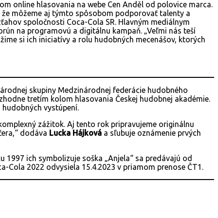
tvom online hlasovania na webe Cen Anděl od polovice marca.
di, že môžeme aj týmto spôsobom podporovať talenty a
 vzťahov spoločnosti Coca-Cola SR. Hlavným mediálnym
korún na programovú a digitálnu kampaň. „Veľmi nás teší
me si ich iniciatívy a rolu hudobných mecenášov, ktorých
j národnej skupiny Medzinárodnej federácie hudobného
 rozhodne tretím kolom hlasovania Českej hudobnej akadémie.
o hudobných vystúpení.
komplexný zážitok. Aj tento rok pripravujeme originálnu
ečera,“ dodáva
Lucka Hájková
a sľubuje oznámenie prvých
u 1997 ich symbolizuje soška „Anjela“ sa predávajú od
ca-Cola 2022 odvysiela 15.4.2023 v priamom prenose ČT1.