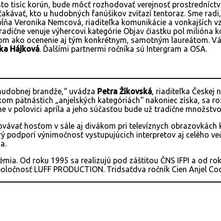
sto tisíc korún, bude môcť rozhodovať verejnosť prostredníc
čakávať, kto u hudobných fanúšikov zvíťazí tentoraz. Sme ra
opĺňa Veronika Nemcová, riaditeľka komunikácie a vonkajších
radične venuje výhercovi kategórie Objav čiastku pol milióna 
om ako ocenenie aj tým konkrétnym, samotným laureátom. Váži
ka Hájková
. Ďalšími partnermi ročníka sú Intergram a OSA.
 hudobnej brandže,“ uvádza
Petra Žikovská
, riaditeľka Česke
celkom pätnástich „anjelských kategóriách“ nakoniec získa, sa
 v polovici apríla a jeho súčasťou bude už tradične množstv
kovávať hosťom v sále aj divákom pri televíznych obrazovkách 
orý podporí výnimočnosť vystupujúcich interpretov aj celého v
a.
a. Od roku 1995 sa realizujú pod záštitou ČNS IFPI a od rok
poločnosť LUFF PRODUCTION. Tridsaťdva ročník Cien Anjel Co