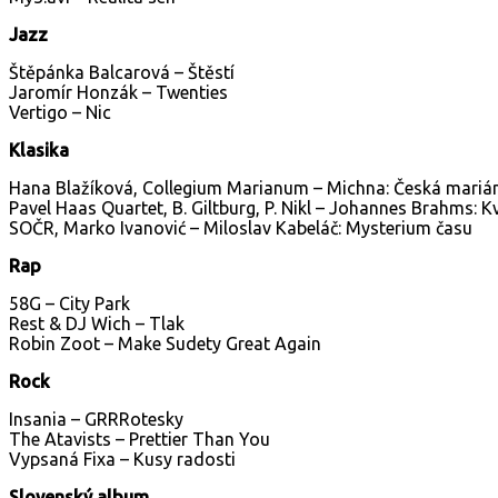
Jazz
Štěpánka Balcarová – Štěstí
Jaromír Honzák – Twenties
Vertigo – Nic
Klasika
Hana Blažíková, Collegium Marianum – Michna: Česká marián
Pavel Haas Quartet, B. Giltburg, P. Nikl – Johannes Brahms: K
SOČR, Marko Ivanović – Miloslav Kabeláč: Mysterium času
Rap
58G – City Park
Rest & DJ Wich – Tlak
Robin Zoot – Make Sudety Great Again
Rock
Insania – GRRRotesky
The Atavists – Prettier Than You
Vypsaná Fixa – Kusy radosti
Slovenský album