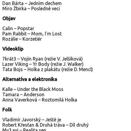
Dan Bárta – Jedním dechem
Miro Žbirka – Posledné veci
Objav
Calin – Popstar
Pam Rabbit – Mom, I’m Lost
Rozálie – Korzetiér
Videoklip
7krát3 – Vojín Ryan (režie V. Jelšíková)
Lazer Viking – Yr Body (režie J. Walker)
Tata Bojs – Holka z plakátu (režie D. Mencl)
Alternatíva a elektronika
Kalle – Under the Black Moss
Tamara – Anderson
Anna Vaverková – Roztomilá Holka
Folk
Vladimír Javorský – Ještě je
Robert Křesťan & Druhá tráva – Díl druhý
My3.avi – Realita sen