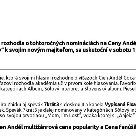
URL
rozhodla o tohtoročných nomináciách na Ceny Anděl
“ k svojim novým majiteľom, sa uskutoční v sobotu 15
mie, ktorá svojimi hlasmi rozhodne o víťazoch Cien Anděl Co
j víťazovi rozhodla akadémia už v prvom kole hlasovania. Favo
v kategóriách Album, Sólový interpret a Slovenský album. Pieseň
ira Žbirku aj spevák
7krát3
s doskou II a kapela
Vypísaná Fixa
ek. Spevák 7krát3 je ďalej nominovaný v kategóriách Sólový in
so svojou prvotinou „Mom, I’m Lost“, vďaka ktorej si „Anjela“
 Anděl multižánrová cena popularity a Cena fanúšiko