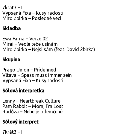
7krát3 – II
Vypsaná Fixa – Kusy radosti
Miro Žbirka – Posledné veci
Skladba
Ewa Farna – Verze 02
Mirai – Vedle tebe usínám
Miro Žbirka – Nejsi sám (feat. David Žbirka)
Skupina
Prago Union – Příduhned
Vltava – Spass muss immer sein
Vypsaná Fixa – Kusy radosti
Sólová interpretka
Lenny – Heartbreak Culture
Pam Rabbit – Mom, I‘m Lost
Radůza – Nebe je odemčené
Sólový interpret
7krát3 – II