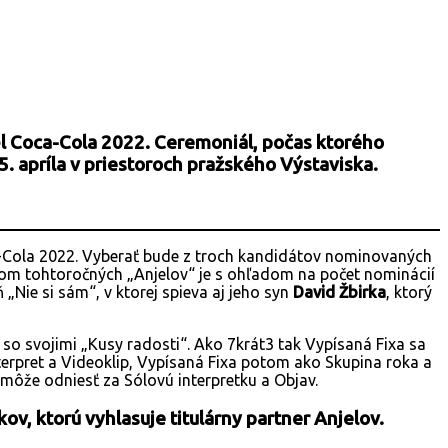
 Coca-Cola 2022. Ceremoniál, počas ktorého
. apríla v priestoroch pražského Výstaviska.
ca-Cola 2022. Vyberať bude z troch kandidátov nominovaných
ritom tohtoročných „Anjelov“ je s ohľadom na počet nominácií
 „Nie si sám“, v ktorej spieva aj jeho syn
David Žbirka
, ktorý
so svojimi „Kusy radosti“. Ako 7krát3 tak Vypísaná Fixa sa
terpret a Videoklip, Vypísaná Fixa potom ako Skupina roka a
 môže odniesť za Sólovú interpretku a Objav.
v, ktorú vyhlasuje titulárny partner Anjelov.