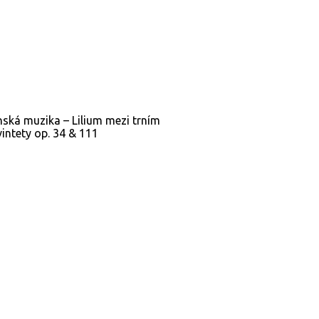
ská muzika – Lilium mezi trním
vintety op. 34 & 111