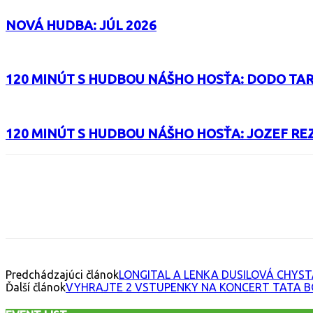
NOVÁ HUDBA: JÚL 2026
120 MINÚT S HUDBOU NÁŠHO HOSŤA: DODO TA
120 MINÚT S HUDBOU NÁŠHO HOSŤA: JOZEF RE
Facebook
X
Email
Print
Copy 
Predchádzajúci článok
LONGITAL A LENKA DUSILOVÁ CHYS
Ďalší článok
VYHRAJTE 2 VSTUPENKY NA KONCERT TATA BOJ