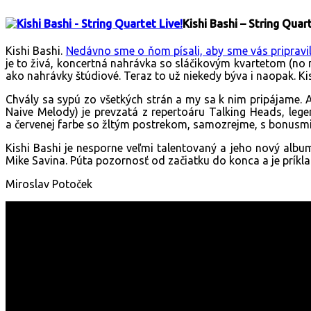
Kishi Bashi – String Quar
Kishi Bashi.
Nedávno sme o ňom písali, aby sme vás pripravi
je to živá, koncertná nahrávka so sláčikovým kvartetom (no n
ako nahrávky štúdiové. Teraz to už niekedy býva i naopak. Kish
Chvály sa sypú zo všetkých strán a my sa k nim pripájame. A
Naive Melody) je prevzatá z repertoáru Talking Heads, leg
a červenej farbe so žltým postrekom, samozrejme, s bonusmi,
Kishi Bashi je nesporne veľmi talentovaný a jeho nový album
Mike Savina. Púta pozornosť od začiatku do konca a je prík
Miroslav Potoček