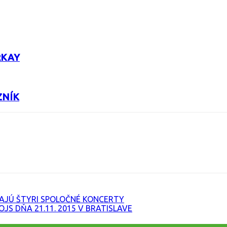
RKAY
ZNÍK
URL
TAJÚ ŠTYRI SPOLOČNÉ KONCERTY
S DŇA 21.11. 2015 V BRATISLAVE