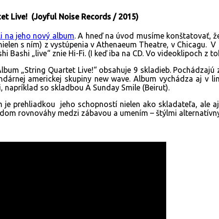
tet Live! (Joyful Noise Records / 2015)
li na jeho nový album
. A hneď na úvod musíme konštatovať, že
ielen s ním) z vystúpenia v Athenaeum Theatre, v Chicagu. V d
i Bashi „live“ znie Hi-Fi. (I keď iba na CD. Vo videoklipoch z t
lbum „String Quartet Live!“ obsahuje 9 skladieb. Pochádzajú z
endárnej americkej skupiny new wave. Album vychádza aj v li
 napríklad so skladbou A Sunday Smile (Beirut).
 je prehliadkou jeho schopností nielen ako skladateľa, ale a
ladom rovnováhy medzi zábavou a umením – štýlmi alternatívn