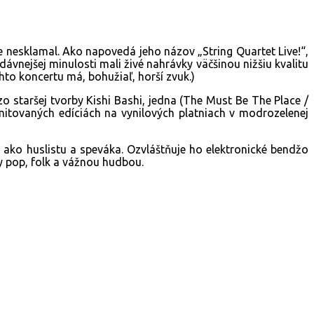
 nesklamal. Ako napovedá jeho názov „String Quartet Live!“,
ávnejšej minulosti mali živé nahrávky väčšinou nižšiu kvalitu
ohto koncertu má, bohužiaľ, horší zvuk.)
o staršej tvorby Kishi Bashi, jedna (The Must Be The Place /
mitovaných edíciách na vynilových platniach v modrozelenej
j ako huslistu a speváka. Ozvláštňuje ho elektronické bendžo
y pop, folk a vážnou hudbou.