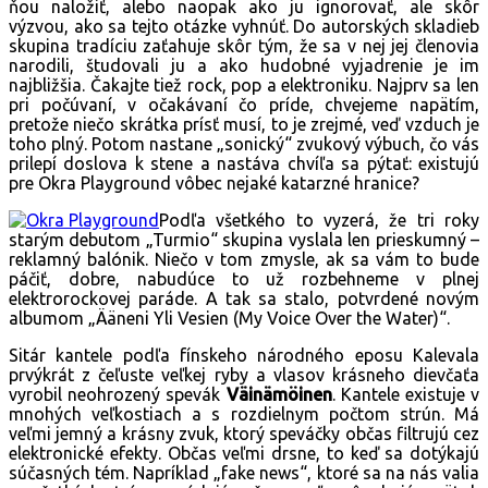
ňou naložiť, alebo naopak ako ju ignorovať, ale skôr
výzvou, ako sa tejto otázke vyhnúť. Do autorských skladieb
skupina tradíciu zaťahuje skôr tým, že sa v nej jej členovia
narodili, študovali ju a ako hudobné vyjadrenie je im
najbližšia. Čakajte tiež rock, pop a elektroniku. Najprv sa len
pri počúvaní, v očakávaní čo príde, chvejeme napätím,
pretože niečo skrátka prísť musí, to je zrejmé, veď vzduch je
toho plný. Potom nastane „sonický“ zvukový výbuch, čo vás
prilepí doslova k stene a nastáva chvíľa sa pýtať: existujú
pre Okra Playground vôbec nejaké katarzné hranice?
Podľa všetkého to vyzerá, že tri roky
starým debutom „Turmio“ skupina vyslala len prieskumný –
reklamný balónik. Niečo v tom zmysle, ak sa vám to bude
páčiť, dobre, nabudúce to už rozbehneme v plnej
elektrorockovej paráde. A tak sa stalo, potvrdené novým
albumom „Ääneni Yli Vesien (My Voice Over the Water)“.
Sitár kantele podľa fínskeho národného eposu Kalevala
prvýkrát z čeľuste veľkej ryby a vlasov krásneho dievčaťa
vyrobil neohrozený spevák
Väinämöinen
. Kantele existuje v
mnohých veľkostiach a s rozdielnym počtom strún. Má
veľmi jemný a krásny zvuk, ktorý speváčky občas filtrujú cez
elektronické efekty. Občas veľmi drsne, to keď sa dotýkajú
súčasných tém. Napríklad „fake news“, ktoré sa na nás valia