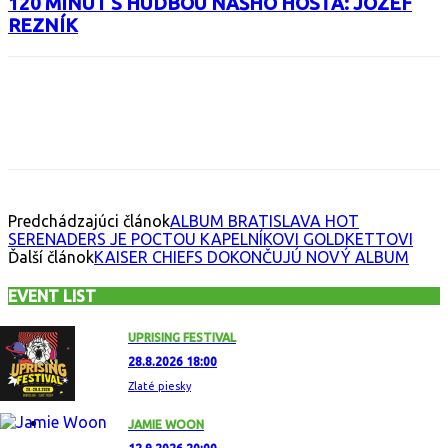
120 MINÚT S HUDBOU NÁŠHO HOSŤA: JOZEF
REZNÍK
Facebook
X
Email
Print
Copy 
Predchádzajúci článok
ALBUM BRATISLAVA HOT
SERENADERS JE POCTOU KAPELNÍKOVI GOLDKETTOVI
Ďalší článok
KAISER CHIEFS DOKONČUJÚ NOVÝ ALBUM
EVENT LIST
UPRISING FESTIVAL
28.8.2026 18:00
Zlaté piesky
JAMIE WOON