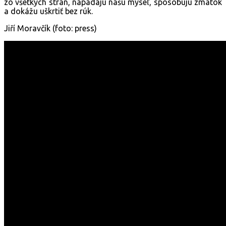
zo všetkých strán, napádajú našu myseľ, spôsobujú zmätok
a dokážu uškrtiť bez rúk.
Jiří Moravčík (foto: press)