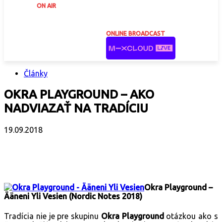
ON AIR
ONLINE BROADCAST
Články
OKRA PLAYGROUND – AKO
NADVIAZAŤ NA TRADÍCIU
19.09.2018
Facebook
X
Email
Print
Copy 
Okra Playground –
Ääneni Yli Vesien (Nordic Notes 2018)
Tradícia nie je pre skupinu
Okra Playground
otázkou ako s