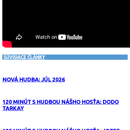
SÚVISIACE ČLÁNKY
NOVÁ HUDBA: JÚL 2026
120 MINÚT S HUDBOU NÁŠHO HOSŤA: DODO
TARKAY