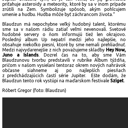
priťahuje asteroidy a meteority, ktoré by sa v inom prípade
zrútili na Zem. Symbolizuje spôsob, akým pohlcujem
umenie a hudbu. Hudba môže byť záchrancom života.“
Blaudzun má nepochybne veľký hudobný talent, ktorému
sme sa v našom rádiu zatiaľ veľmi nevenovali. Svetové
hudobné servery o ňom informujú tiež len okrajovo.
Posledný album Up nepatrí medzi jeho najlepšie, no
obsahuje niekoľko piesní, ktoré by sme nemali prehliadnuť.
Medzi najvydarenejšie z nich považujeme skladby
Hey Now,
Juno a Islands
. Dozrel čas na to, aby sme Vám
Blaudzunovu tvorbu predstavili v rubrike Album týždňa,
pričom v našom vysielaní tentoraz okrem nových nahrávok
občasne siahneme aj po najlepších piesňach
z predchádzajúcich častí série Jupiter. Ešte dodám, že
Blaudzun tento rok vystúpi na maďarskom festivale
Sziget
.
Róbert Gregor (foto: Blaudzun)