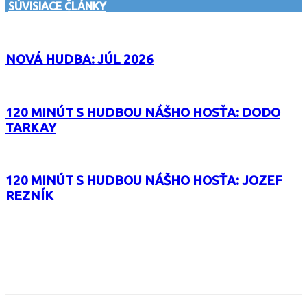
SÚVISIACE ČLÁNKY
NOVÁ HUDBA: JÚL 2026
120 MINÚT S HUDBOU NÁŠHO HOSŤA: DODO
TARKAY
120 MINÚT S HUDBOU NÁŠHO HOSŤA: JOZEF
REZNÍK
Facebook
X
Email
Print
Copy 