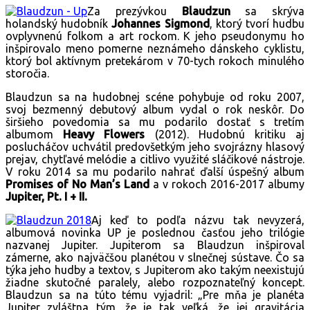
Za prezývkou
Blaudzun
sa skrýva
holandský hudobník
Johannes Sigmond
, ktorý tvorí hudbu
ovplyvnenú folkom a art rockom. K jeho pseudonymu ho
inšpirovalo meno pomerne neznámeho dánskeho cyklistu,
ktorý bol aktívnym pretekárom v 70-tych rokoch minulého
storočia.
Blaudzun sa na hudobnej scéne pohybuje od roku 2007,
svoj bezmenný debutový album vydal o rok neskôr. Do
širšieho povedomia sa mu podarilo dostať s tretím
albumom
Heavy Flowers
(2012). Hudobnú kritiku aj
poslucháčov uchvátil predovšetkým jeho svojrázny hlasový
prejav, chytľavé melódie a citlivo využité sláčikové nástroje.
V roku 2014 sa mu podarilo nahrať ďalší úspešný album
Promises of No Man’s Land
a v rokoch 2016-2017 albumy
Jupiter, Pt. I + II.
Aj keď to podľa názvu tak nevyzerá,
albumová novinka UP je poslednou časťou jeho trilógie
nazvanej Jupiter. Jupiterom sa Blaudzun inšpiroval
zámerne, ako najväčšou planétou v slnečnej sústave. Čo sa
týka jeho hudby a textov, s Jupiterom ako takým neexistujú
žiadne skutočné paralely, alebo rozpoznateľný koncept.
Blaudzun sa na túto tému vyjadril: „Pre mňa je planéta
Jupiter zvláštna tým, že je tak veľká, že jej gravitácia