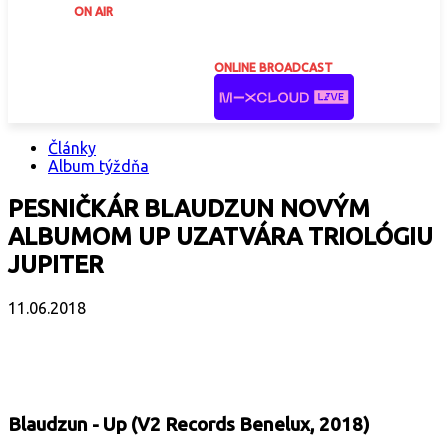
ON AIR
ONLINE BROADCAST
Články
Album týždňa
PESNIČKÁR BLAUDZUN NOVÝM
ALBUMOM UP UZATVÁRA TRIOLÓGIU
JUPITER
11.06.2018
Facebook
X
Email
Print
Copy 
Blaudzun - Up (V2 Records Benelux, 2018)