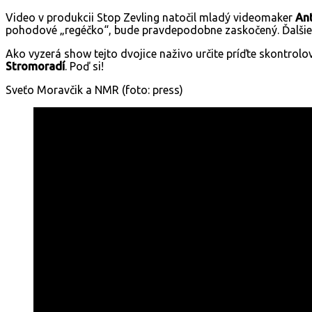
Video v produkcii Stop Zevling natočil mladý videomaker
Ant
pohodové „regéčko“, bude pravdepodobne zaskočený. Ďalšie s
Ako vyzerá show tejto dvojice naživo určite príďte skontrolo
Stromoradí
. Poď si!
Sveťo Moravčik a NMR (foto: press)