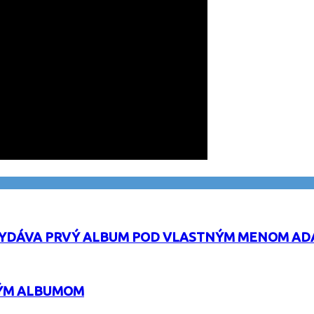
VYDÁVA PRVÝ ALBUM POD VLASTNÝM MENOM AD
VÝM ALBUMOM