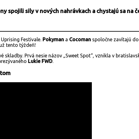
ny spojili sily v nových nahrávkach a chystajú sa na 
Uprising Festivale.
Pokyman
a
Cocoman
spoločne zavítajú do
už tento týždeň!
ové skladby. Prvá nesie názov „Sweet Spot“, vznikla v bratis
 prezývaného
Lukie FWD
.
extom