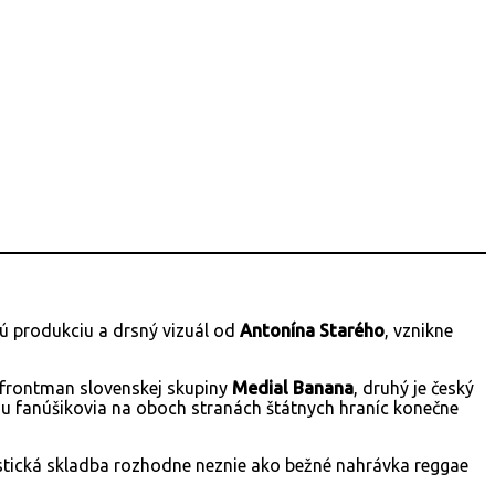
kú produkciu a drsný vizuál od
Antonína Starého
, vznikne
 frontman slovenskej skupiny
Medial Banana
, druhý je český
ôžu fanúšikovia na oboch stranách štátnych hraníc konečne
istická skladba rozhodne neznie ako bežné nahrávka reggae