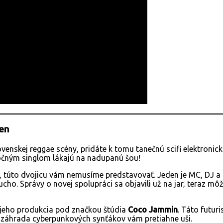
gen
ovenskej reggae scény, pridáte k tomu tanečnú scifi elektronic
čným singlom lákajú na nadupanú šou!
, túto dvojicu vám nemusíme predstavovať. Jeden je MC, DJ a
cho. Správy o novej spolupráci sa objavili už na jar, teraz m
jeho produkcia pod značkou štúdia
Coco Jammin
. Táto futur
ná záhrada cyberpunkových synťákov vám pretiahne uši.