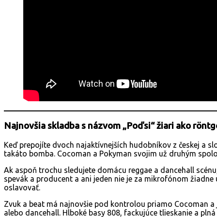
Najnovšia skladba s názvom „Poďsi“ žiari ako rönt
Keď prepojíte dvoch najaktívnejších hudobníkov z českej a sl
takáto bomba. Cocoman a Pokyman svojim už druhým spolo
Ak aspoň trochu sledujete domácu reggae a dancehall scénu
spevák a producent a ani jeden nie je za mikrofónom žiadne u
oslavovať.
Zvuk a beat má najnovšie pod kontrolou priamo Cocoman a 
alebo dancehall. Hlboké basy 808, fackujúce tlieskanie a pl