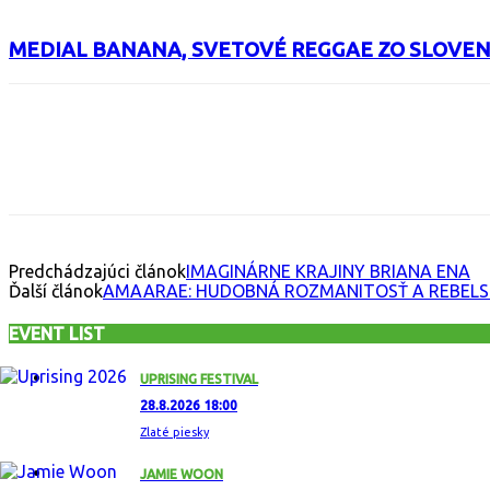
MEDIAL BANANA, SVETOVÉ REGGAE ZO SLOVE
Facebook
X
Email
Print
Copy 
Predchádzajúci článok
IMAGINÁRNE KRAJINY BRIANA ENA
Ďalší článok
AMAARAE: HUDOBNÁ ROZMANITOSŤ A REBELS
EVENT LIST
UPRISING FESTIVAL
28.8.2026 18:00
Zlaté piesky
JAMIE WOON