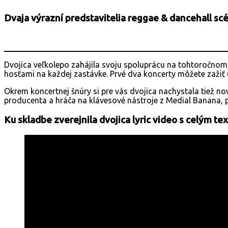
Dvaja výrazní predstavitelia reggae & dancehall scé
Dvojica veľkolepo zahájila svoju spoluprácu na tohtoročnom 
hosťami na každej zastávke. Prvé dva koncerty môžete zažiť 
Okrem koncertnej šnúry si pre vás dvojica nachystala tiež n
producenta a hráča na klávesové nástroje z Medial Banana,
Ku skladbe zverejnila dvojica lyric video s celým t