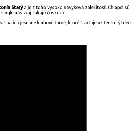
onín Starý
a je z toho vysoko návyková záležitosť. Chlapci sú 
ingle nás vraj čakajú čoskoro.
vať na ich jesenné klubové turné, ktoré štartuje už tento týž