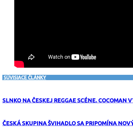
SÚVISIACE ČLÁNKY
SLNKO NA ČESKEJ REGGAE SCÉNE. COCOMAN 
ČESKÁ SKUPINA ŠVIHADLO SA PRIPOMÍNA NO