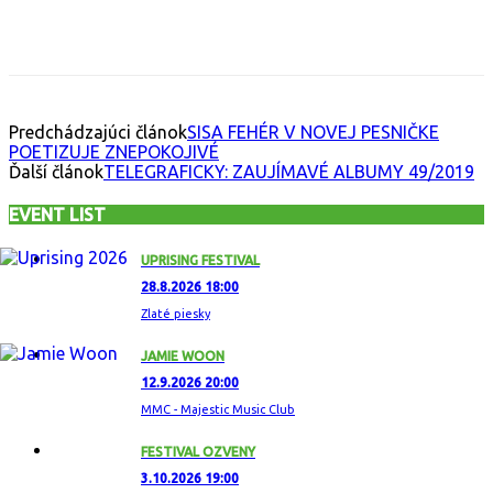
Facebook
X
Email
Print
Copy 
Predchádzajúci článok
SISA FEHÉR V NOVEJ PESNIČKE
POETIZUJE ZNEPOKOJIVÉ
Ďalší článok
TELEGRAFICKY: ZAUJÍMAVÉ ALBUMY 49/2019
EVENT LIST
UPRISING FESTIVAL
28.8.2026 18:00
Zlaté piesky
JAMIE WOON
12.9.2026 20:00
MMC - Majestic Music Club
FESTIVAL OZVENY
3.10.2026 19:00