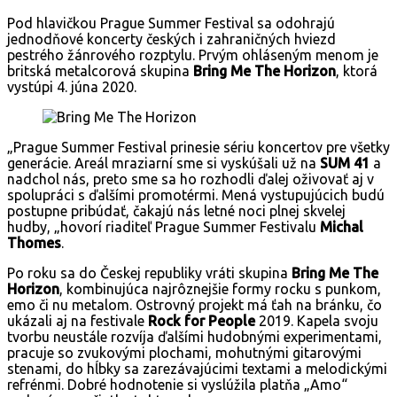
Pod hlavičkou Prague Summer Festival sa odohrajú
jednodňové koncerty českých i zahraničných hviezd
pestrého žánrového rozptylu. Prvým ohláseným menom je
britská metalcorová skupina
Bring Me The Horizon
, ktorá
vystúpi 4. júna 2020.
„Prague Summer Festival prinesie sériu koncertov pre všetky
generácie. Areál mraziarní sme si vyskúšali už na
SUM 41
a
nadchol nás, preto sme sa ho rozhodli ďalej oživovať aj v
spolupráci s ďalšími promotérmi. Mená vystupujúcich budú
postupne pribúdať, čakajú nás letné noci plnej skvelej
hudby, „hovorí riaditeľ Prague Summer Festivalu
Michal
Thomes
.
Po roku sa do Českej republiky vráti skupina
Bring Me The
Horizon
, kombinujúca najrôznejšie formy rocku s punkom,
emo či nu metalom. Ostrovný projekt má ťah na bránku, čo
ukázali aj na festivale
Rock for People
2019. Kapela svoju
tvorbu neustále rozvíja ďalšími hudobnými experimentami,
pracuje so zvukovými plochami, mohutnými gitarovými
stenami, do hĺbky sa zarezávajúcimi textami a melodickými
refrénmi. Dobré hodnotenie si vyslúžila platňa „Amo“