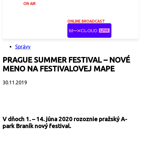
ON AIR
ONLINE BROADCAST
Správy
PRAGUE SUMMER FESTIVAL – NOVÉ
MENO NA FESTIVALOVEJ MAPE
30.11.2019
Facebook
X
Email
Print
Copy 
V dňoch 1. – 14. júna 2020 rozoznie pražský A-
park Braník nový festival.