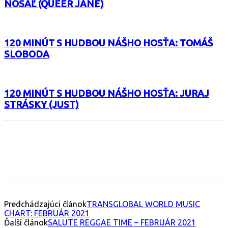
NOSÁĽ (QUEER JANE)
120 MINÚT S HUDBOU NÁŠHO HOSŤA: TOMÁŠ
SLOBODA
120 MINÚT S HUDBOU NÁŠHO HOSŤA: JURAJ
STRÁSKY (JUST)
Facebook
X
Email
Print
Copy 
Predchádzajúci článok
TRANSGLOBAL WORLD MUSIC
CHART: FEBRUÁR 2021
Ďalší článok
SALUTE REGGAE TIME – FEBRUÁR 2021