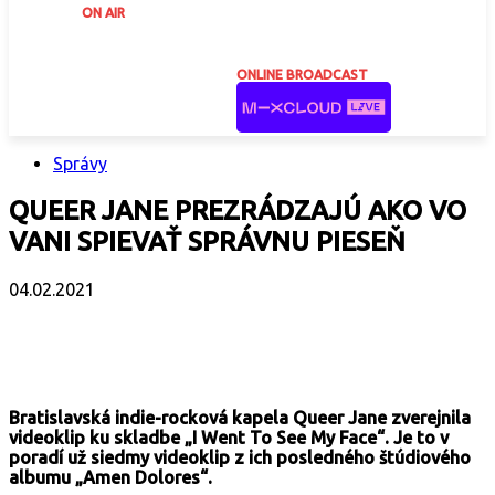
ON AIR
ONLINE BROADCAST
Správy
QUEER JANE PREZRÁDZAJÚ AKO VO
VANI SPIEVAŤ SPRÁVNU PIESEŇ
04.02.2021
Facebook
X
Email
Print
Copy 
Bratislavská indie-rocková kapela Queer Jane zverejnila
videoklip ku skladbe „I Went To See My Face“. Je to v
poradí už siedmy videoklip z ich posledného štúdiového
albumu „Amen Dolores“.