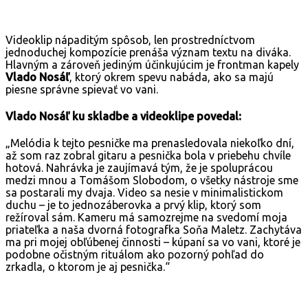
Videoklip nápaditým spôsob, len prostredníctvom
jednoduchej kompozície prenáša význam textu na diváka.
Hlavným a zároveň jediným účinkujúcim je frontman kapely
Vlado Nosáľ
, ktorý okrem spevu nabáda, ako sa majú
piesne správne spievať vo vani.
Vlado Nosáľ ku skladbe a videoklipe povedal:
„Melódia k tejto pesničke ma prenasledovala niekoľko dní,
až som raz zobral gitaru a pesnička bola v priebehu chvíle
hotová. Nahrávka je zaujímavá tým, že je spoluprácou
medzi mnou a Tomášom Slobodom, o všetky nástroje sme
sa postarali my dvaja. Video sa nesie v minimalistickom
duchu – je to jednozáberovka a prvý klip, ktorý som
režíroval sám. Kameru má samozrejme na svedomí moja
priateľka a naša dvorná fotografka Soňa Maletz. Zachytáva
ma pri mojej obľúbenej činnosti – kúpaní sa vo vani, ktoré je
podobne očistným rituálom ako pozorný pohľad do
zrkadla, o ktorom je aj pesnička.“