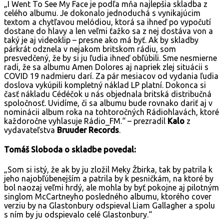
„I Went To See My Face je podľa mňa najlepšia skladba z
celého albumu. Je dokonalo jednoduchá s vynikajúcim
textom a chytľavou melódiou, ktorá sa ihneď po vypočutí
dostane do hlavy a len veľmi ťažko sa z nej dostáva von a
taký je aj videoklip – presne ako má byť. Ak by skladby
párkrát odznela v nejakom britskom rádiu, som
presvedčený, že by si ju ľudia ihneď obľúbili. Sme nesmierne
radi, že sa albumu Amen Dolores aj napriek zlej situácii s
COVID 19 nadmieru darí. Za pár mesiacov od vydania ľudia
doslova vykúpili kompletný náklad LP platní. Dokonca si
časť nákladu Cédéčok u nás objednala britská distribučná
spoločnosť. Uvidíme, či sa albumu bude rovnako dariť aj v
nominácii album roka na tohtoročných Rádiohlavách, ktoré
každoročne vyhlasuje Rádio_FM.“ – prezradil
Kalo
z
vydavateľstva
Bruuder Records
.
Tomáš Sloboda o skladbe povedal:
„Som si istý, že ak by ju zložil Meky Žbirka, tak by patrila k
jeho najobľúbenejším a patrila by k pesničkám, na ktoré by
bol naozaj veľmi hrdý, ale mohla by byť pokojne aj pilotným
singlom McCartneyho posledného albumu, ktorého cover
verziu by na Glastonbury odspieval Liam Gallagher a spolu
s ním by ju odspievalo celé Glastonbury.“