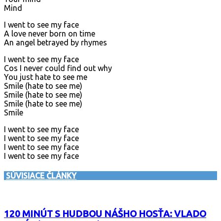
Mind
I went to see my face
A love never born on time
An angel betrayed by rhymes
I went to see my face
Cos I never could find out why
You just hate to see me
Smile (hate to see me)
Smile (hate to see me)
Smile (hate to see me)
Smile
I went to see my face
I went to see my face
I went to see my face
I went to see my face
SÚVISIACE ČLÁNKY
120 MINÚT S HUDBOU NÁŠHO HOSŤA: VLADO