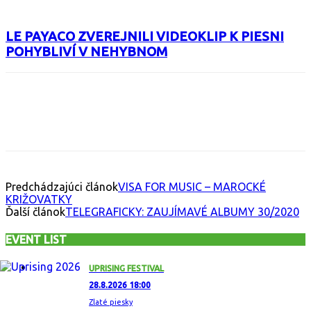
LE PAYACO ZVEREJNILI VIDEOKLIP K PIESNI
POHYBLIVÍ V NEHYBNOM
Facebook
X
Email
Print
Copy 
Predchádzajúci článok
VISA FOR MUSIC – MAROCKÉ
KRIŽOVATKY
Ďalší článok
TELEGRAFICKY: ZAUJÍMAVÉ ALBUMY 30/2020
EVENT LIST
UPRISING FESTIVAL
28.8.2026 18:00
Zlaté piesky