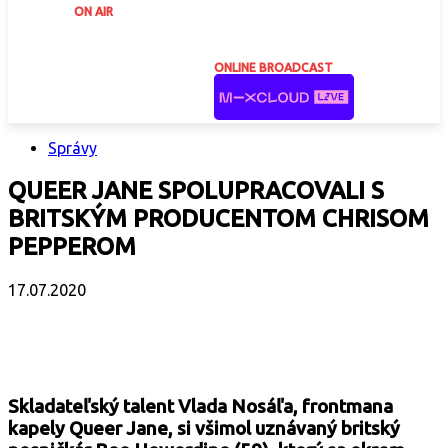
ON AIR
ONLINE BROADCAST
Správy
QUEER JANE SPOLUPRACOVALI S
BRITSKÝM PRODUCENTOM CHRISOM
PEPPEROM
17.07.2020
Facebook
X
Email
Print
Copy 
Skladateľský talent Vlada Nosáľa, frontmana
kapely Queer Jane, si všimol uznávaný britský