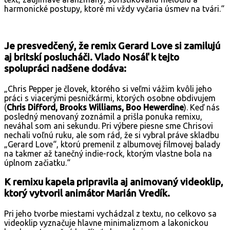
harmonické postupy, ktoré mi vždy vyčaria úsmev na tvári.“
Je presvedčený, že remix Gerard Love si zamilujú
aj britskí poslucháči. Vlado Nosáľ k tejto
spolupráci nadšene dodáva:
„Chris Pepper je človek, ktorého si veľmi vážim kvôli jeho
práci s viacerými pesničkármi, ktorých osobne obdivujem
(
Chris Difford, Brooks Williams, Boo Hewerdine
). Keď nás
posledný menovaný zoznámil a prišla ponuka remixu,
neváhal som ani sekundu. Pri výbere piesne sme Chrisovi
nechali voľnú ruku, ale som rád, že si vybral práve skladbu
„Gerard Love“, ktorú premenil z albumovej filmovej balady
na takmer až tanečný indie-rock, ktorým vlastne bola na
úplnom začiatku.“
K remixu kapela pripravila aj animovaný videoklip,
ktorý vytvoril animátor Marián Vredík.
Pri jeho tvorbe miestami vychádzal z textu, no celkovo sa
videoklip vyznačuje hlavne minimalizmom a lakonickou