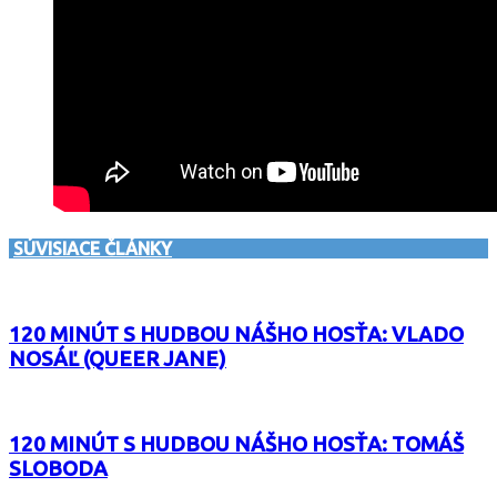
SÚVISIACE ČLÁNKY
120 MINÚT S HUDBOU NÁŠHO HOSŤA: VLADO
NOSÁĽ (QUEER JANE)
120 MINÚT S HUDBOU NÁŠHO HOSŤA: TOMÁŠ
SLOBODA