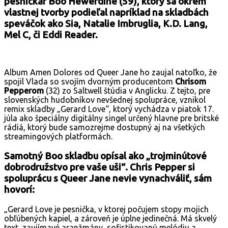
pesničkár Boo Hewerdine (59), ktorý sa okrem
vlastnej tvorby podieľal napríklad na skladbách
speváčok ako Sia, Natalie Imbruglia, K.D. Lang,
Mel C, či Eddi Reader.
Album Amen Dolores od Queer Jane ho zaujal natoľko, že
spojil Vlada so svojím dvorným producentom
Chrisom
Pepperom
(32) zo Saltwell štúdia v Anglicku. Z tejto, pre
slovenských hudobníkov nevšednej spolupráce, vznikol
remix skladby „Gerard Love“, ktorý vychádza v piatok 17.
júla ako špeciálny digitálny singel určený hlavne pre britské
rádiá, ktorý bude samozrejme dostupný aj na všetkých
streamingových platformách.
Samotný Boo skladbu opísal ako „trojminútové
dobrodružstvo pre vaše uši“. Chris Pepper si
spoluprácu s Queer Jane nevie vynachváliť, sám
hovorí:
„Gerard Love je pesnička, v ktorej počujem stopy mojich
obľúbených kapiel, a zároveň je úplne jedinečná. Má skvelý
text, zaujímavé aranžmány, sofistikovanú melódiu a