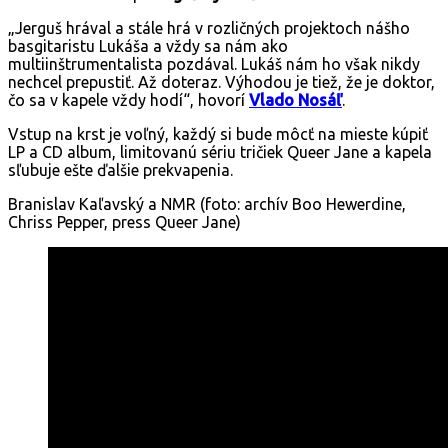
„Jerguš hrával a stále hrá v rozličných projektoch nášho
basgitaristu Lukáša a vždy sa nám ako
multiinštrumentalista pozdával. Lukáš nám ho však nikdy
nechcel prepustiť. Až doteraz. Výhodou je tiež, že je doktor,
čo sa v kapele vždy hodí“, hovorí
Vlado Nosáľ
.
Vstup na krst je voľný, každý si bude môcť na mieste kúpiť
LP a CD album, limitovanú sériu tričiek Queer Jane a kapela
sľubuje ešte ďalšie prekvapenia.
Branislav Kaľavský a NMR (foto: archív Boo Hewerdine,
Chriss Pepper, press Queer Jane)