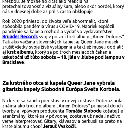
kresbou. Je možné ho čítať ako reakciu na
pretechnizovanosť a vizuálny šum, alebo skôr bordel, ktorý
nás v dnešnej dobe až príliš často obklopuje.
Rok 2020 priniesol do života veľa abnormalít, ktoré
spôsobila pandémia vírusu COVID-19. Napriek explózii
pandémie sa kapela rozhodla vydať vo vydavateľstve
Bruuder Records
svoj v poradí tretí album „Amen Dolores“.
Tak ako väčšina slovenských kapiel aj Queer Jane museli
zrušiť všetky svoje živé vystúpenia a taktiež museli oddialiť
aj
krst albumu,
ktorý sa po troch mesiacoch čakania
uskutoční už túto sobotu – 18. júla v .klube pod lampou v
Bratislave
.
Za krstného otca si kapela Queer Jane vybrala
gitaristu kapely Slobodná Európa Sveťa Korbela.
Na krste sa kapela predstaví v novej zostave. Doteraz bola
známa ako trio, no album „Amen Dolores“ priniesol do ich
tvorby aj vplyvom producenta
Tomáša Slobodu
košatejšie
aranžmány, ktoré sa v pôvodnej zostave už nedali naživo
verne interpretovať. Gitary, klávesov a perkusií sa preto na
krste albumu chopí
Jerguš Vyskočil
.