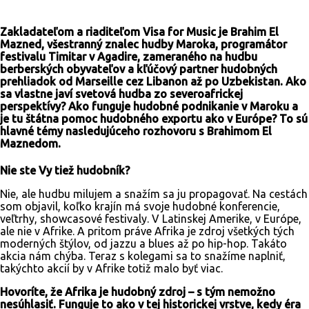
Zakladateľom a riaditeľom Visa for Music je
Brahim El
Mazned
, všestranný znalec hudby Maroka, programátor
festivalu Timitar v Agadire, zameraného na hudbu
berberských obyvateľov a kľúčový partner hudobných
prehliadok od Marseille cez Libanon až po Uzbekistan. Ako
sa vlastne javí svetová hudba zo severoafrickej
perspektívy? Ako funguje hudobné podnikanie v Maroku a
je tu štátna pomoc hudobného exportu ako v Európe? To sú
hlavné témy nasledujúceho rozhovoru s Brahimom El
Maznedom.
Nie ste Vy tiež hudobník?
Nie, ale hudbu milujem a snažím sa ju propagovať. Na cestách
som objavil, koľko krajín má svoje hudobné konferencie,
veľtrhy, showcasové festivaly. V Latinskej Amerike, v Európe,
ale nie v Afrike. A pritom práve Afrika je zdroj všetkých tých
moderných štýlov, od jazzu a blues až po hip-hop. Takáto
akcia nám chýba. Teraz s kolegami sa to snažíme naplniť,
takýchto akcií by v Afrike totiž malo byť viac.
Hovoríte, že Afrika je hudobný zdroj – s tým nemožno
nesúhlasiť. Funguje to ako v tej historickej vrstve, kedy éra