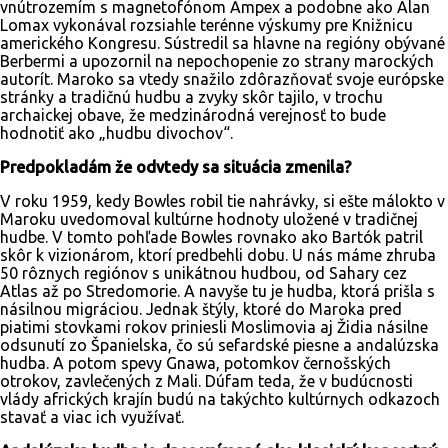
vnútrozemím s magnetofónom Ampex a podobne ako Alan
Lomax vykonával rozsiahle terénne výskumy pre Knižnicu
amerického Kongresu. Sústredil sa hlavne na regióny obývané
Berbermi a upozornil na nepochopenie zo strany marockých
autorít. Maroko sa vtedy snažilo zdôrazňovať svoje európske
stránky a tradičnú hudbu a zvyky skôr tajilo, v trochu
archaickej obave, že medzinárodná verejnosť to bude
hodnotiť ako „hudbu divochov“.
Predpokladám že odvtedy sa situácia zmenila?
V roku 1959, kedy Bowles robil tie nahrávky, si ešte málokto v
Maroku uvedomoval kultúrne hodnoty uložené v tradičnej
hudbe. V tomto pohľade Bowles rovnako ako Bartók patril
skôr k vizionárom, ktorí predbehli dobu. U nás máme zhruba
50 rôznych regiónov s unikátnou hudbou, od Sahary cez
Atlas až po Stredomorie. A navyše tu je hudba, ktorá prišla s
násilnou migráciou. Jednak štýly, ktoré do Maroka pred
piatimi stovkami rokov priniesli Moslimovia aj Židia násilne
odsunutí zo Španielska, čo sú sefardské piesne a andalúzska
hudba. A potom spevy Gnawa, potomkov černošských
otrokov, zavlečených z Mali. Dúfam teda, že v budúcnosti
vlády afrických krajín budú na takýchto kultúrnych odkazoch
stavať a viac ich využívať.