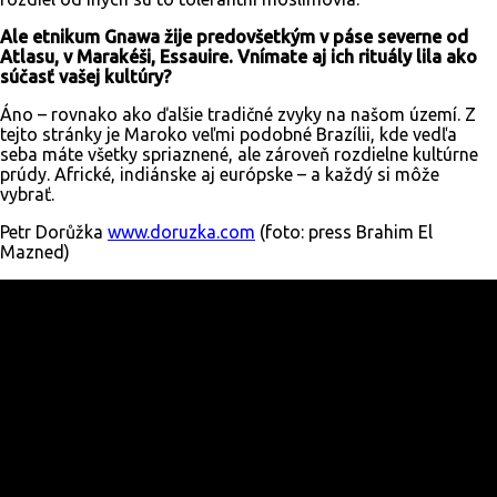
Ale etnikum Gnawa žije predovšetkým v páse severne od
Atlasu, v Marakéši, Essauire. Vnímate aj ich rituály lila ako
súčasť vašej kultúry?
Áno – rovnako ako ďalšie tradičné zvyky na našom území. Z
tejto stránky je Maroko veľmi podobné Brazílii, kde vedľa
seba máte všetky spriaznené, ale zároveň rozdielne kultúrne
prúdy. Africké, indiánske aj európske – a každý si môže
vybrať.
Petr Dorůžka
www.doruzka.com
(foto: press Brahim El
Mazned)