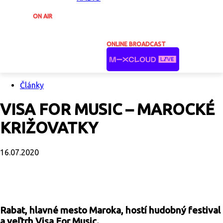
ON AIR
ONLINE BROADCAST
Články
VISA FOR MUSIC – MAROCKÉ
KRIŽOVATKY
16.07.2020
Facebook
X
Email
Print
Copy U
Rabat, hlavné mesto Maroka, hostí hudobný festival
a veľtrh Visa For Music.