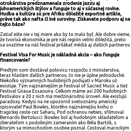
otrokárstva predznamenala zrodenie jazzu aj
juhoamerických štýlov a funguje to aj v súčasnej rovine.
Hudba a kultúra sú pre Afriku dôležité exportné artikle,
práve tak ako nafta či iné suroviny. Získavate podporu aj na
tejto báze?
Zatiaľ ešte nie v tej miere ako by to malo byť. Ale dobre vieme,
že tvorivá ekonomika je pre náš región veľmi dôležitá, preto
sa snažíme na náš festival prilákať médiá aj ďalších partnerov.
Festival Visa For Music je nákladná akcia – ako funguje
financovanie?
Predtým som dostával polovicu rozpočtu z ministerstva,
teraz hľadám ďalších partnerov, čo nie je úplne jednoduché.
Niekoľko významných hudobných podujatí v Maroku už
existuje. Tým najznámejším je Festival of Sacred Music a tiež
Festival Gnaua Essaouira. Celkom máme asi 200 hudobných
festivalov a 20 z nich má medzinárodnú úroveň. Ale existujú
paradoxy. Kedysi na ne upozornil svetoznámy americký
spisovateľ Paul Bowles, ktorého najznámejšiu knihu o
tragickej ceste cez Saharu, Pod ochranou nebies, sfilmoval
Bernardo Bertolucci. Bowles bol aj hudobným skladateľom a
zberateľom s podobným zameraním ako Béla Bartók, s
ktorým sa mimochodom osobne poznal. Cestoval marockým