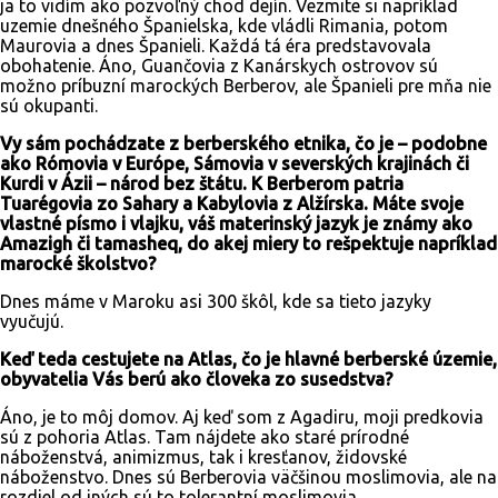
ja to vidím ako pozvoľný chod dejín. Vezmite si napríklad
uzemie dnešného Španielska, kde vládli Rimania, potom
Maurovia a dnes Španieli. Každá tá éra predstavovala
obohatenie. Áno, Guančovia z Kanárskych ostrovov sú
možno príbuzní marockých Berberov, ale Španieli pre mňa nie
sú okupanti.
Vy sám pochádzate z berberského etnika, čo je – podobne
ako Rómovia v Európe, Sámovia v severských krajinách či
Kurdi v Ázii – národ bez štátu. K Berberom patria
Tuarégovia zo Sahary a Kabylovia z Alžírska. Máte svoje
vlastné písmo i vlajku, váš materinský jazyk je známy ako
Amazigh či tamasheq, do akej miery to rešpektuje napríklad
marocké školstvo?
Dnes máme v Maroku asi 300 škôl, kde sa tieto jazyky
vyučujú.
Keď teda cestujete na Atlas, čo je hlavné berberské územie,
obyvatelia Vás berú ako človeka zo susedstva?
Áno, je to môj domov. Aj keď som z Agadiru, moji predkovia
sú z pohoria Atlas. Tam nájdete ako staré prírodné
náboženstvá, animizmus, tak i kresťanov, židovské
náboženstvo. Dnes sú Berberovia väčšinou moslimovia, ale na
rozdiel od iných sú to tolerantní moslimovia.