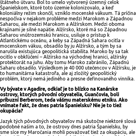
štátneho útvaru. Bol to umelo vytvorený územný celok
Španielskom, ktoré toto územie kolonizovalo, a keď
koloniálny režim skončil, vzniklo mocenské vákuum. Tá príčina
nespočíva v nejakom probléme medzi Marokom a Západnou
Saharou, ale medzi Marokom a Alžírskom. Medzi oboma
krajinami je silné napätie. Alžírsko, ktoré má so Západnou
Saharou vnútrozemskú hranicu, usiluje o prístup k
Atlantickému oceánu, a keby sa Západná Sahara ocitla v
mocenskom vákuu, obsadilo by ju Alžírsko, a tým by sa
narušila existujúca geopolitická stabilita. Maroko by sa tak
ocitlo v obkľúčení – Alžírsko na východnej hranici, alžírsky
protektorát na juhu. Aby tomu Maroko zabránilo, Západnú
Saharu obsadilo. Výsledkom je 40 000 utečencov v Alžírsku, je
to humanitárna katastrofa, ale aj zložitý geopolitický
problém, ktorý nemá jediného a presne definovaného vinníka.
Vy bývate v Agadire, odkiaľ je to blízko na Kanárske
ostrovy, ktorých pôvodní obyvatelia, Guančovia, boli
príbuzní Berberom, teda vášmu materskému etniku. Ako
vnímate fakt, že dnes patria Španielsku? Nie je to tiež
okupácia?
Jazyk tých pôvodných obyvateľov má skutočne niektoré slová
podobné našim a to, že ostrovy dnes patria Španielsku, by
sme síce my Maročania mohli považovať tiež za okupáciu, ale