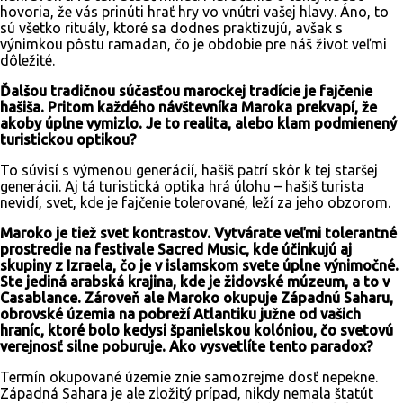
hovoria, že vás prinúti hrať hry vo vnútri vašej hlavy. Áno, to
sú všetko rituály, ktoré sa dodnes praktizujú, avšak s
výnimkou pôstu ramadan, čo je obdobie pre náš život veľmi
dôležité.
Ďalšou tradičnou súčasťou marockej tradície je fajčenie
hašiša. Pritom každého návštevníka Maroka prekvapí, že
akoby úplne vymizlo. Je to realita, alebo klam podmienený
turistickou optikou?
To súvisí s výmenou generácií, hašiš patrí skôr k tej staršej
generácii. Aj tá turistická optika hrá úlohu – hašiš turista
nevidí, svet, kde je fajčenie tolerované, leží za jeho obzorom.
Maroko je tiež svet kontrastov. Vytvárate veľmi tolerantné
prostredie na festivale Sacred Music, kde účinkujú aj
skupiny z Izraela, čo je v islamskom svete úplne výnimočné.
Ste jediná arabská krajina, kde je židovské múzeum, a to v
Casablance. Zároveň ale Maroko okupuje Západnú Saharu,
obrovské územia na pobreží Atlantiku južne od vašich
hraníc, ktoré bolo kedysi španielskou kolóniou, čo svetovú
verejnosť silne poburuje. Ako vysvetlíte tento paradox?
Termín okupované územie znie samozrejme dosť nepekne.
Západná Sahara je ale zložitý prípad, nikdy nemala štatút