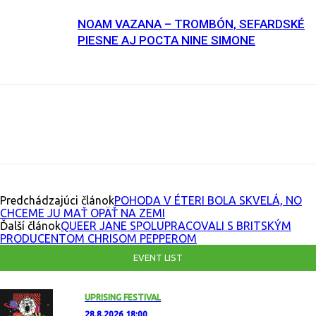
NOAM VAZANA – TROMBÓN, SEFARDSKÉ
PIESNE AJ POCTA NINE SIMONE
Facebook
X
Email
Print
Copy U
Predchádzajúci článok
POHODA V ÉTERI BOLA SKVELÁ, NO
CHCEME JU MAŤ OPÄŤ NA ZEMI
Ďalší článok
QUEER JANE SPOLUPRACOVALI S BRITSKÝM
PRODUCENTOM CHRISOM PEPPEROM
EVENT LIST
UPRISING FESTIVAL
28.8.2026 18:00