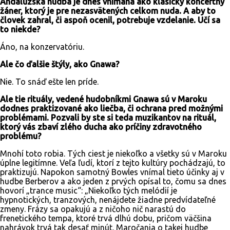
Andalúzska hudba je dnes vnímaná ako klasický koncertný
žáner, ktorý je pre nezasvätených celkom nuda. A aby to
človek zahral, či aspoň ocenil, potrebuje vzdelanie. Učí sa
to niekde?
Áno, na konzervatóriu.
Ale čo ďalšie štýly, ako Gnawa?
Nie. To snáď ešte len príde.
Ale tie rituály, vedené hudobníkmi Gnawa sú v Maroku
dodnes praktizované ako liečba, či ochrana pred možnými
problémami. Pozvali by ste si teda muzikantov na rituál,
ktorý vás zbaví zlého ducha ako príčiny zdravotného
problému?
Mnohí toto robia. Tých ciest je niekoľko a všetky sú v Maroku
úplne legitímne. Veľa ľudí, ktorí z tejto kultúry pochádzajú, to
praktizujú. Napokon samotný Bowles vnímal tieto účinky aj v
hudbe Berberov a ako jeden z prvých opísal to, čomu sa dnes
hovorí „trance music“: „Niekoľko tých melódií je
hypnotických, tranzových, nenájdete žiadne predvídateľné
zmeny. Frázy sa opakujú a z ničoho nič narastú do
frenetického tempa, ktoré trvá dlhú dobu, pričom väčšina
nahrávok trvá tak desať minút. Maročania o takej hudbe