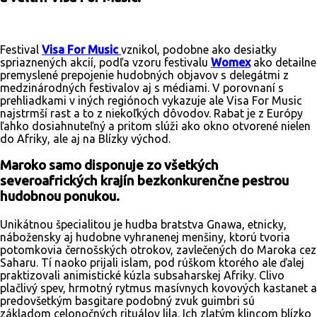
Festival
Visa For Music
vznikol, podobne ako desiatky
spriaznených akcií, podľa vzoru festivalu
Womex
ako detailne
premyslené prepojenie hudobných objavov s delegátmi z
medzinárodných festivalov aj s médiami. V porovnaní s
prehliadkami v iných regiónoch vykazuje ale Visa For Music
najstrmší rast a to z niekoľkých dôvodov. Rabat je z Európy
ľahko dosiahnuteľný a pritom slúži ako okno otvorené nielen
do Afriky, ale aj na Blízky východ.
Maroko samo disponuje zo všetkých
severoafrických krajín bezkonkurenčne pestrou
hudobnou ponukou.
Unikátnou špecialitou je hudba bratstva Gnawa, etnicky,
nábožensky aj hudobne vyhranenej menšiny, ktorú tvoria
potomkovia černošských otrokov, zavlečených do Maroka cez
Saharu. Tí naoko prijali islam, pod rúškom ktorého ale ďalej
praktizovali animistické kúzla subsaharskej Afriky. Clivo
plačlivý spev, hrmotný rytmus masívnych kovových kastanet a
predovšetkým basgitare podobný zvuk guimbri sú
základom celonočných rituálov lila. Ich zlatým klincom blízko