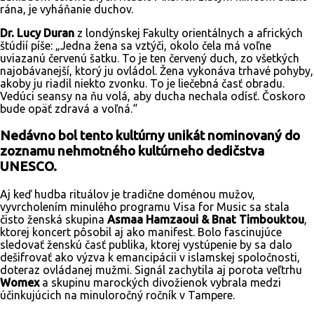
rána, je vyháňanie duchov.
Dr. Lucy Duran
z londýnskej Fakulty orientálnych a afrických
štúdií píše: „Jedna žena sa vztýči, okolo čela má voľne
uviazanú červenú šatku. To je ten červený duch, zo všetkých
najobávanejší, ktorý ju ovládol. Žena vykonáva trhavé pohyby,
akoby ju riadil niekto zvonku. To je liečebná časť obradu.
Vedúci seansy na ňu volá, aby ducha nechala odísť. Čoskoro
bude opäť zdravá a voľná.“
Nedávno bol tento kultúrny unikát nominovaný do
zoznamu nehmotného kultúrneho dedičstva
UNESCO.
Aj keď hudba rituálov je tradične doménou mužov,
vyvrcholením minulého programu Visa for Music sa stala
čisto ženská skupina
Asmaa Hamzaoui & Bnat Timbouktou
,
ktorej koncert pôsobil aj ako manifest. Bolo fascinujúce
sledovať ženskú časť publika, ktorej vystúpenie by sa dalo
dešifrovať ako výzva k emancipácii v islamskej spoločnosti,
doteraz ovládanej mužmi. Signál zachytila aj porota veľtrhu
Womex
a skupinu marockých divožienok vybrala medzi
účinkujúcich na minuloročný ročník v Tampere.