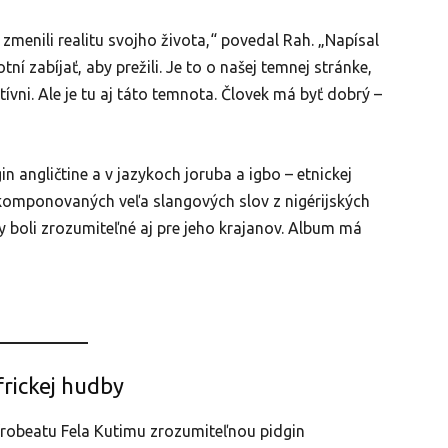
 zmenili realitu svojho života,“ povedal Rah. „Napísal
ní zabíjať, aby prežili. Je to o našej temnej stránke,
tívni. Ale je tu aj táto temnota. Človek má byť dobrý –
n angličtine a v jazykoch joruba a igbo – etnickej
komponovaných veľa slangových slov z nigérijských
ty boli zrozumiteľné aj pre jeho krajanov. Album má
rickej hudby
frobeatu Fela Kutimu zrozumiteľnou pidgin