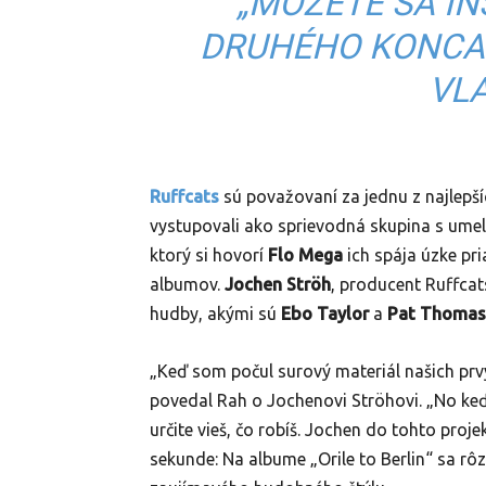
„MÔŽETE SA I
DRUHÉHO KONCA 
VL
Ruff
cats
sú považovaní za jednu z najlepší
vystupovali ako sprievodná skupina s um
ktorý si hovorí
Flo Mega
ich spája úzke pri
albumov.
Jochen Ströh
, producent Ruffcat
hudby, akými sú
Ebo Taylor
a
Pat Thomas
„Keď som počul surový materiál našich pr
povedal Rah o Jochenovi Ströhovi. „No keď 
určite vieš, čo robíš. Jochen do tohto proje
sekunde: Na albume „Orile to Berlin“ sa r