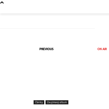
PREVIOUS
ON AIR
Články
Zaujímavý album