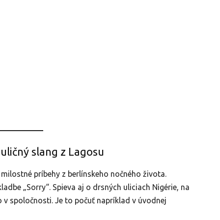
ouličný slang z Lagosu
ilostné príbehy z berlínskeho nočného života.
ladbe „Sorry“. Spieva aj o drsných uliciach Nigérie, na
 v spoločnosti. Je to počuť napríklad v úvodnej