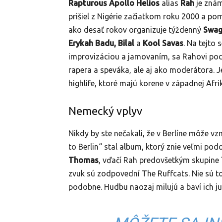
Rapturous Apollo Helios
alias
Rah
je znám
prišiel z Nigérie začiatkom roku 2000 a pom
ako desať rokov organizuje týždenný
Swag
Erykah Badu, Bilal
a
Kool Savas
. Na tejto
improvizáciou a jamovaním, sa Rahovi poda
rapera a speváka, ale aj ako moderátora. 
highlife, ktoré majú korene v západnej Afrik
Nemecký vplyv
Nikdy by ste nečakali, že v Berlíne môže vzn
to Berlin“ stal album, ktorý znie veľmi p
Thomas
, vďačí Rah predovšetkým skupine
zvuk sú zodpovední The Ruffcats. Nie sú to 
podobne. Hudbu naozaj milujú a baví ich ju