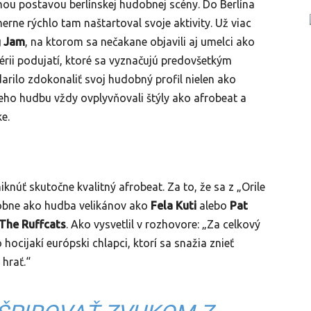
ou postavou berlínskej hudobnej scény. Do Berlína
erne rýchlo tam naštartoval svoje aktivity. Už viac
 Jam
, na ktorom sa nečakane objavili aj umelci ako
 sérii podujatí, ktoré sa vyznačujú predovšetkým
rilo zdokonaliť svoj hudobný profil nielen ako
Jeho hudbu vždy ovplyvňovali štýly ako afrobeat a
e.
iknúť skutočne kvalitný afrobeat. Za to, že sa z „Orile
odobne ako hudba velikánov ako
Fela Kuti
alebo
Pat
The Ruffcats
. Ako vysvetlil v rozhovore: „Za celkový
hocijakí európski chlapci, ktorí sa snažia znieť
 hrať.“