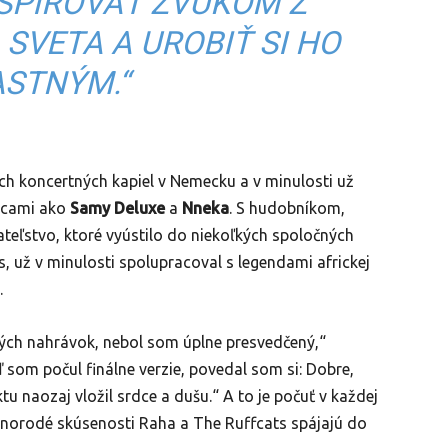
NŠPIROVAŤ ZVUKOM Z
SVETA A UROBIŤ SI HO
ASTNÝM.“
ch koncertných kapiel v Nemecku a v minulosti už
elcami ako
Samy Deluxe
a
Nneka
. S hudobníkom,
ateľstvo, ktoré vyústilo do niekoľkých spoločných
s, už v minulosti spolupracoval s legendami africkej
.
vých nahrávok, nebol som úplne presvedčený,“
som počul finálne verzie, povedal som si: Dobre,
ktu naozaj vložil srdce a dušu.“ A to je počuť v každej
ôznorodé skúsenosti Raha a The Ruffcats spájajú do