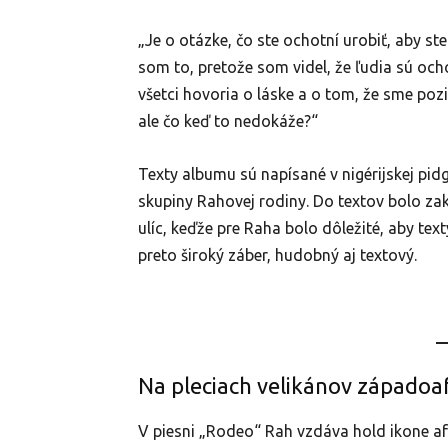
„Je o otázke, čo ste ochotní urobiť, aby ste
som to, pretože som videl, že ľudia sú ochot
všetci hovoria o láske a o tom, že sme pozi
ale čo keď to nedokáže?“
Texty albumu sú napísané v nigérijskej pidgi
skupiny Rahovej rodiny. Do textov bolo za
ulíc, keďže pre Raha bolo dôležité, aby tex
preto široký záber, hudobný aj textový.
Na pleciach velikánov západoaf
V piesni „Rodeo“ Rah vzdáva hold ikone a