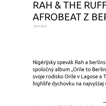
RAH & THE RUFF
AFROBEAT Z BE
29.07.2024
Facebook
X
Email
Nigérijsky spevák Rah a berlín
spoločný album „Orile to Berli
svoje rodisko Orile v Lagose a
highlife dychovku na najvyššej 