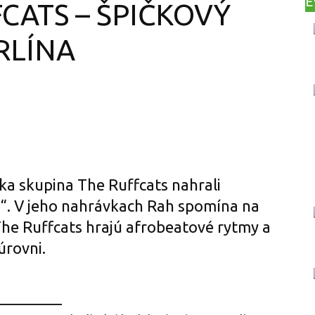
E
CATS – ŠPIČKOVÝ
RLÍNA
Print
Copy URL
ska skupina The Ruffcats nahrali
n“. V jeho nahrávkach Rah spomína na
 The Ruffcats hrajú afrobeatové rytmy a
úrovni.