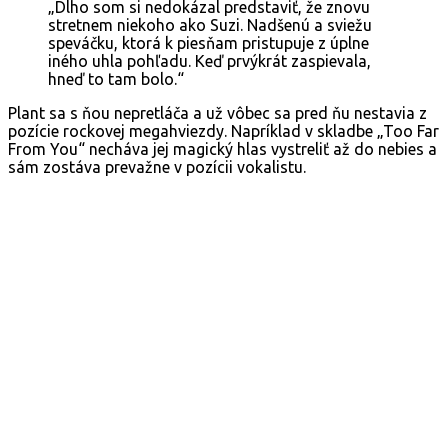
„Dlho som si nedokázal predstaviť, že znovu
stretnem niekoho ako Suzi. Nadšenú a sviežu
speváčku, ktorá k piesňam pristupuje z úplne
iného uhla pohľadu. Keď prvýkrát zaspievala,
hneď to tam bolo.“
Plant sa s ňou nepretláča a už vôbec sa pred ňu nestavia z
pozície rockovej megahviezdy. Napríklad v skladbe „Too Far
From You“ necháva jej magický hlas vystreliť až do nebies a
sám zostáva prevažne v pozícii vokalistu.