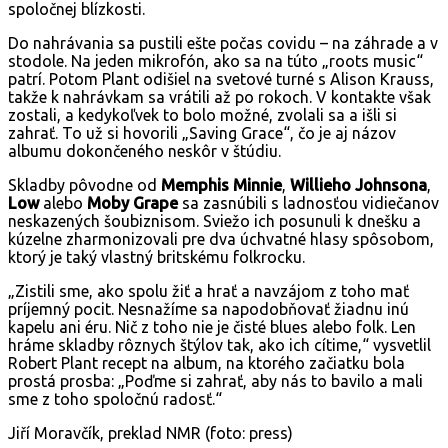
spoločnej blízkosti.
Do nahrávania sa pustili ešte počas covidu – na záhrade a v
stodole. Na jeden mikrofón, ako sa na túto „roots music“
patrí. Potom Plant odišiel na svetové turné s Alison Krauss,
takže k nahrávkam sa vrátili až po rokoch. V kontakte však
zostali, a kedykoľvek to bolo možné, zvolali sa a išli si
zahrať. To už si hovorili „Saving Grace“, čo je aj názov
albumu dokončeného neskôr v štúdiu.
Skladby pôvodne od
Memphis Minnie
,
Willieho Johnsona
,
Low
alebo
Moby Grape
sa zasnúbili s ladnosťou vidiečanov
neskazených šoubiznisom. Sviežo ich posunuli k dnešku a
kúzelne zharmonizovali pre dva úchvatné hlasy spôsobom,
ktorý je taký vlastný britskému folkrocku.
„Zistili sme, ako spolu žiť a hrať a navzájom z toho mať
príjemný pocit. Nesnažíme sa napodobňovať žiadnu inú
kapelu ani éru. Nič z toho nie je čisté blues alebo folk. Len
hráme skladby rôznych štýlov tak, ako ich cítime,“ vysvetlil
Robert Plant recept na album, na ktorého začiatku bola
prostá prosba: „Poďme si zahrať, aby nás to bavilo a mali
sme z toho spoločnú radosť.“
Jiří Moravčík, preklad NMR (foto: press)