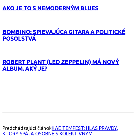
AKO JE TO S NEMODERNÝM BLUES
BOMBINO: SPIEVAJÚCA GITARA A POLITICKÉ
POSOLSTVÁ
ROBERT PLANT (LED ZEPPELIN) MÁ NOVÝ
ALBUM. AKÝ JE?
Facebook
X
Email
Print
Copy 
Predchádzajúci článok
KAE TEMPEST: HLAS PRAVDY,
KTORÝ SPÁJA OSOBNÉ S KOLEKTÍVNYM