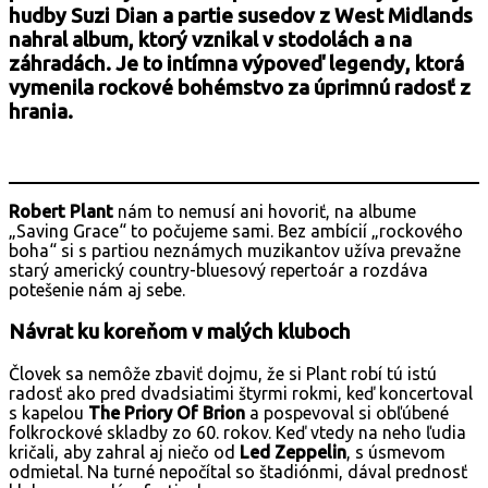
hudby Suzi Dian a partie susedov z West Midlands
nahral album, ktorý vznikal v stodolách a na
záhradách. Je to intímna výpoveď legendy, ktorá
vymenila rockové bohémstvo za úprimnú radosť z
hrania.
Robert Plant
nám to nemusí ani hovoriť, na albume
„Saving Grace“ to počujeme sami. Bez ambícií „rockového
boha“ si s partiou neznámych muzikantov užíva prevažne
starý americký country-bluesový repertoár a rozdáva
potešenie nám aj sebe.
Návrat ku koreňom v malých kluboch
Človek sa nemôže zbaviť dojmu, že si Plant robí tú istú
radosť ako pred dvadsiatimi štyrmi rokmi, keď koncertoval
s kapelou
The Priory Of Brion
a pospevoval si obľúbené
folkrockové skladby zo 60. rokov. Keď vtedy na neho ľudia
kričali, aby zahral aj niečo od
Led Zeppelin
, s úsmevom
odmietal. Na turné nepočítal so štadiónmi, dával prednosť