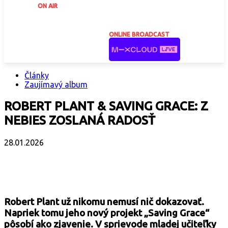
ON AIR
ONLINE BROADCAST
Články
Zaujímavý album
ROBERT PLANT & SAVING GRACE: Z
NEBIES ZOSLANÁ RADOSŤ
28.01.2026
Facebook
X
Email
Print
Copy 
Robert Plant už nikomu nemusí nič dokazovať.
Napriek tomu jeho nový projekt „Saving Grace“
pôsobí ako zjavenie. V sprievode mladej učiteľky