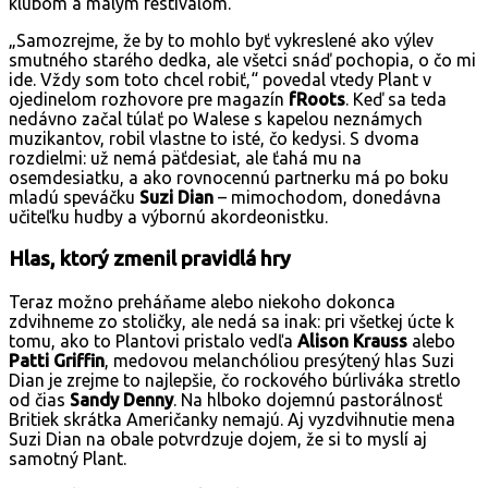
klubom a malým festivalom.
„Samozrejme, že by to mohlo byť vykreslené ako výlev
smutného starého dedka, ale všetci snáď pochopia, o čo mi
ide. Vždy som toto chcel robiť,“ povedal vtedy Plant v
ojedinelom rozhovore pre magazín
fRoots
. Keď sa teda
nedávno začal túlať po Walese s kapelou neznámych
muzikantov, robil vlastne to isté, čo kedysi. S dvoma
rozdielmi: už nemá päťdesiat, ale ťahá mu na
osemdesiatku, a ako rovnocennú partnerku má po boku
mladú speváčku
Suzi Dian
– mimochodom, donedávna
učiteľku hudby a výbornú akordeonistku.
Hlas, ktorý zmenil pravidlá hry
Teraz možno preháňame alebo niekoho dokonca
zdvihneme zo stoličky, ale nedá sa inak: pri všetkej úcte k
tomu, ako to Plantovi pristalo vedľa
Alison Krauss
alebo
Patti Griffin
, medovou melanchóliou presýtený hlas Suzi
Dian je zrejme to najlepšie, čo rockového búrliváka stretlo
od čias
Sandy Denny
. Na hlboko dojemnú pastorálnosť
Britiek skrátka Američanky nemajú. Aj vyzdvihnutie mena
Suzi Dian na obale potvrdzuje dojem, že si to myslí aj
samotný Plant.