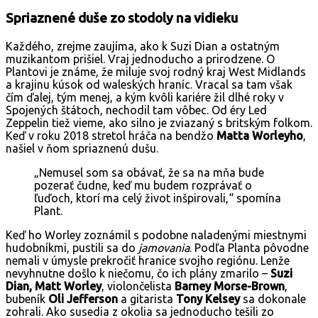
Spriaznené duše zo stodoly na vidieku
Každého, zrejme zaujíma, ako k Suzi Dian a ostatným
muzikantom prišiel. Vraj jednoducho a prirodzene. O
Plantovi je známe, že miluje svoj rodný kraj West Midlands
a krajinu kúsok od waleských hraníc. Vracal sa tam však
čím ďalej, tým menej, a kým kvôli kariére žil dlhé roky v
Spojených štátoch, nechodil tam vôbec. Od éry Led
Zeppelin tiež vieme, ako silno je zviazaný s britským folkom.
Keď v roku 2018 stretol hráča na bendžo
Matta Worleyho
,
našiel v ňom spriaznenú dušu.
„Nemusel som sa obávať, že sa na mňa bude
pozerať čudne, keď mu budem rozprávať o
ľuďoch, ktorí ma celý život inšpirovali,“ spomína
Plant.
Keď ho Worley zoznámil s podobne naladenými miestnymi
hudobníkmi, pustili sa do
jamovania
. Podľa Planta pôvodne
nemali v úmysle prekročiť hranice svojho regiónu. Lenže
nevyhnutne došlo k niečomu, čo ich plány zmarilo –
Suzi
Dian, Matt Worley
, violončelista
Barney Morse-Brown
,
bubeník
Oli Jefferson
a gitarista
Tony Kelsey
sa dokonale
zohrali. Ako susedia z okolia sa jednoducho tešili zo