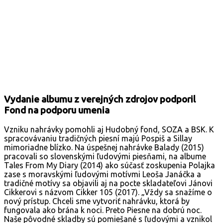
Vydanie albumu z verejných zdrojov podporil
Fond na podporu umenia
Vzniku nahrávky pomohli aj Hudobný fond, SOZA a BSK. K
spracovávaniu tradičných piesní majú Pospiš a Sillay
mimoriadne blízko. Na úspešnej nahrávke Balady (2015)
pracovali so slovenskými ľudovými piesňami, na albume
Tales From My Diary (2014) ako súčasť zoskupenia Polajka
zase s moravskými ľudovými motívmi Leoša Janáčka a
tradičné motívy sa objavili aj na pocte skladateľovi Jánovi
Cikkerovi s názvom Cikker 105 (2017). „Vždy sa snažíme o
nový prístup. Chceli sme vytvoriť nahrávku, ktorá by
fungovala ako brána k noci. Preto Piesne na dobrú noc.
Naše pôvodné skladby sú pomiešané s ľudovými a vznikol