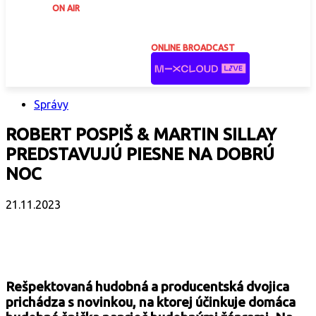
ON AIR
ONLINE BROADCAST
Správy
ROBERT POSPIŠ & MARTIN SILLAY
PREDSTAVUJÚ PIESNE NA DOBRÚ
NOC
21.11.2023
Facebook
X
Email
Print
Copy 
Rešpektovaná hudobná a producentská dvojica
prichádza s novinkou, na ktorej účinkuje domáca