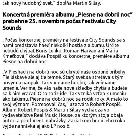
tak nový hudobný svet,“ dopĺňa Martin Sillay.
Koncertná premiéra albumu „Piesne na dobrú noc“
prebehne 25. novembra počas festivalu City
Sounds
„Počas koncertnej premiéry na festivale City Sounds sa s
nami predstavia hneď niekoľkí hostia z albumu. Určite
nebudú chýbať Boris Lenko, Roman Harvan ani Mária
Kmeťková,“ dodáva Pospiš ku koncertnej premiére albumu
Piesne na dobrú noc.
„V Piesňach na dobrú noc sú ukryté naše osobné príbehy.
Tie láskavé ale aj tie temné. Starý svet sa stretáva s tým
novým a naopak. Tak vnímame hudbu, tak vnímame
umenie. Veríme, že vás naše nové skladby chytia a budete
sa k nim vracať. O to totiž ide. Tak vzniká vzťah k umeniu
ako takému. Piesne na dobrú noc sa rodili roky. A malo to
svoj význam. Potrebovali čas,“ uzatvára Robert Pospiš.
Album Robert Pospiš & Martin Sillay vychádza vo
vydavateľstve Real Music House, za ktorým stoja obaja
autori a producenti nahrávky. Začiatkom budúceho roka
vyjde nahrávka aj ako LP nosič.