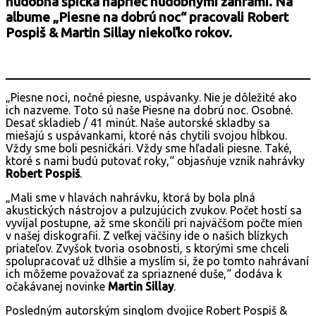
hudobná špička naprieč hudobnými žánrami. Na
albume „Piesne na dobrú noc“ pracovali Robert
Pospiš & Martin Sillay niekoľko rokov.
„Piesne noci, nočné piesne, uspávanky. Nie je dôležité ako
ich nazveme. Toto sú naše Piesne na dobrú noc. Osobné.
Desať skladieb / 41 minút. Naše autorské skladby sa
miešajú s uspávankami, ktoré nás chytili svojou hĺbkou.
Vždy sme boli pesničkári. Vždy sme hľadali piesne. Také,
ktoré s nami budú putovať roky,“ objasňuje vznik nahrávky
Robert Pospiš
.
„Mali sme v hlavách nahrávku, ktorá by bola plná
akustických nástrojov a pulzujúcich zvukov. Počet hostí sa
vyvíjal postupne, až sme skončili pri najväčšom počte mien
v našej diskografii. Z veľkej väčšiny ide o našich blízkych
priateľov. Zvyšok tvoria osobnosti, s ktorými sme chceli
spolupracovať už dlhšie a myslím si, že po tomto nahrávaní
ich môžeme považovať za spriaznené duše,“ dodáva k
očakávanej novinke
Martin Sillay
.
Posledným autorským singlom dvojice Robert Pospiš &