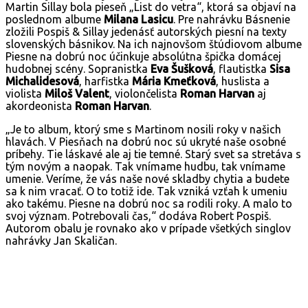
Martin Sillay bola pieseň „List do vetra“, ktorá sa objaví na
poslednom albume
Milana Lasicu
. Pre nahrávku Básnenie
zložili Pospiš & Sillay jedenásť autorských piesní na texty
slovenských básnikov. Na ich najnovšom štúdiovom albume
Piesne na dobrú noc účinkuje absolútna špička domácej
hudobnej scény. Sopranistka
Eva Šušková
, flautistka
Sisa
Michalidesová
, harfistka
Mária Kmeťková
, huslista a
violista
Miloš Valent
, violončelista
Roman Harvan
aj
akordeonista
Roman Harvan
.
„Je to album, ktorý sme s Martinom nosili roky v našich
hlavách. V Piesňach na dobrú noc sú ukryté naše osobné
príbehy. Tie láskavé ale aj tie temné. Starý svet sa stretáva s
tým novým a naopak. Tak vnímame hudbu, tak vnímame
umenie. Veríme, že vás naše nové skladby chytia a budete
sa k nim vracať. O to totiž ide. Tak vzniká vzťah k umeniu
ako takému. Piesne na dobrú noc sa rodili roky. A malo to
svoj význam. Potrebovali čas,“ dodáva Robert Pospiš.
Autorom obalu je rovnako ako v prípade všetkých singlov
nahrávky Jan Skaličan.