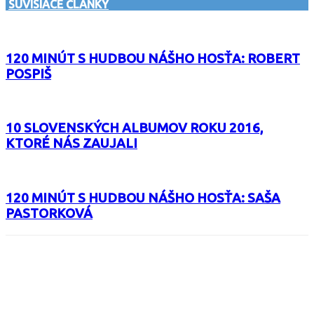
SÚVISIACE ČLÁNKY
120 MINÚT S HUDBOU NÁŠHO HOSŤA: ROBERT
POSPIŠ
10 SLOVENSKÝCH ALBUMOV ROKU 2016,
KTORÉ NÁS ZAUJALI
120 MINÚT S HUDBOU NÁŠHO HOSŤA: SAŠA
PASTORKOVÁ
Facebook
X
Email
Print
Copy 