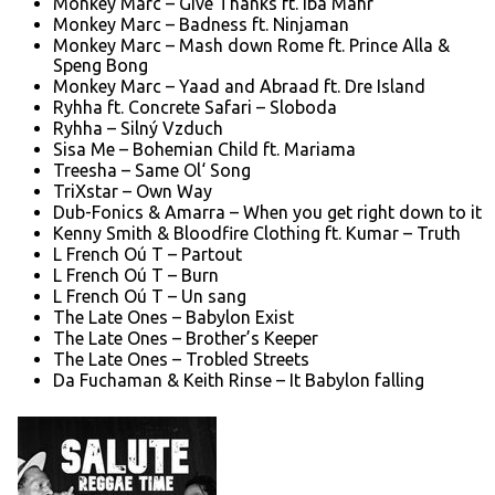
Monkey Marc – Give Thanks ft. Iba Mahr
Monkey Marc – Badness ft. Ninjaman
Monkey Marc – Mash down Rome ft. Prince Alla &
Speng Bong
Monkey Marc – Yaad and Abraad ft. Dre Island
Ryhha ft. Concrete Safari – Sloboda
Ryhha – Silný Vzduch
Sisa Me – Bohemian Child ft. Mariama
Treesha – Same Ol‘ Song
TriXstar – Own Way
Dub-Fonics & Amarra – When you get right down to it
Kenny Smith & Bloodfire Clothing ft. Kumar – Truth
L French Oú T – Partout
L French Oú T – Burn
L French Oú T – Un sang
The Late Ones – Babylon Exist
The Late Ones – Brother’s Keeper
The Late Ones – Trobled Streets
Da Fuchaman & Keith Rinse – It Babylon falling