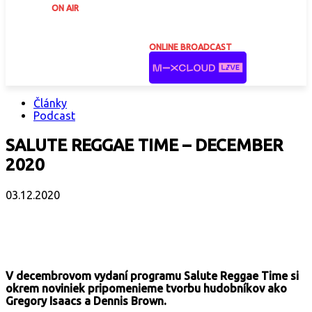
ON AIR
ONLINE BROADCAST
Články
Podcast
SALUTE REGGAE TIME – DECEMBER
2020
03.12.2020
Facebook
X
Email
Print
Copy 
V decembrovom vydaní programu Salute Reggae Time si
okrem noviniek pripomenieme tvorbu hudobníkov ako
Gregory Isaacs a Dennis Brown.