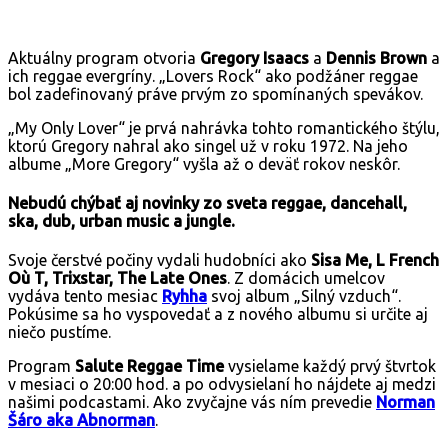
Aktuálny program otvoria
Gregory Isaacs
a
Dennis Brown
a
ich reggae evergríny. „Lovers Rock“ ako podžáner reggae
bol zadefinovaný práve prvým zo spomínaných spevákov.
„My Only Lover“ je prvá nahrávka tohto romantického štýlu,
ktorú Gregory nahral ako singel už v roku 1972. Na jeho
albume „More Gregory“ vyšla až o deväť rokov neskôr.
Nebudú chýbať aj novinky zo sveta reggae, dancehall,
ska, dub, urban music a jungle.
Svoje čerstvé počiny vydali hudobníci ako
Sisa Me, L French
Où T, Trixstar, The Late Ones
. Z domácich umelcov
vydáva tento mesiac
Ryhha
svoj album „Silný vzduch“.
Pokúsime sa ho vyspovedať a z nového albumu si určite aj
niečo pustíme.
Program
Salute Reggae Time
vysielame každý prvý štvrtok
v mesiaci o 20:00 hod. a po odvysielaní ho nájdete aj medzi
našimi podcastami. Ako zvyčajne vás ním prevedie
Norman
Šáro aka
Abnorman
.