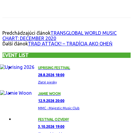
Facebook
X
Email
Print
Copy 
Predchádzajúci článok
TRANSGLOBAL WORLD MUSIC
CHART: DECEMBER 2020
Ďalší článok
TRAD ATTACK! – TRADÍCIA AKO OHEŇ
EVENT LIST
UPRISING FESTIVAL
28.8.2026 18:00
Zlaté piesky
JAMIE WOON
12.9.2026 20:00
MMC - Majestic Music Club
FESTIVAL OZVENY
3.10.2026 19:00