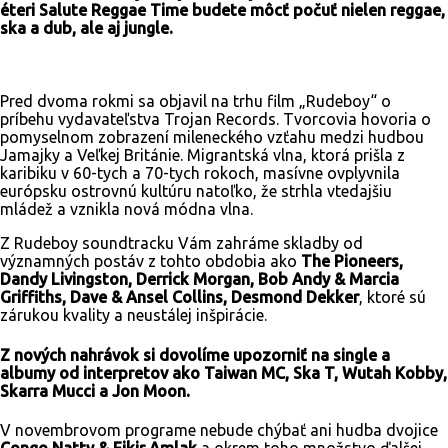
éteri Salute Reggae Time budete môcť počuť nielen reggae,
ska a dub, ale aj jungle.
Pred dvoma rokmi sa objavil na trhu film „Rudeboy“ o
príbehu vydavateľstva Trojan Records. Tvorcovia hovoria o
pomyselnom zobrazení mileneckého vzťahu medzi hudbou
Jamajky a Veľkej Británie. Migrantská vlna, ktorá prišla z
karibiku v 60-tych a 70-tych rokoch, masívne ovplyvnila
európsku ostrovnú kultúru natoľko, že strhla vtedajšiu
mládež a vznikla nová módna vlna.
Z Rudeboy soundtracku Vám zahráme skladby od
významných postáv z tohto obdobia ako
The Pioneers,
Dandy Livingston, Derrick Morgan, Bob Andy & Marcia
Griffiths, Dave & Ansel Collins, Desmond Dekker
, ktoré sú
zárukou kvality a neustálej inšpirácie.
Z nových nahrávok si dovolíme upozorniť na single a
albumy od interpretov ako Taiwan MC, Ska T, Wutah Kobby,
Skarra Mucci a Jon Moon.
V novembrovom programe nebude chýbať ani hudba dvojice
Congo Natty & Fikir Amlak
a okrem toho množstvo ďalšej