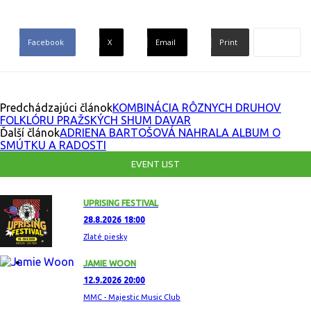
Facebook
X
Email
Print
Predchádzajúci článok
KOMBINÁCIA RÔZNYCH DRUHOV
FOLKLÓRU PRAŽSKÝCH SHUM DAVAR
Ďalší článok
ADRIENA BARTOŠOVÁ NAHRALA ALBUM O
SMÚTKU A RADOSTI
EVENT LIST
UPRISING FESTIVAL
28.8.2026 18:00
Zlaté piesky
JAMIE WOON
12.9.2026 20:00
MMC - Majestic Music Club