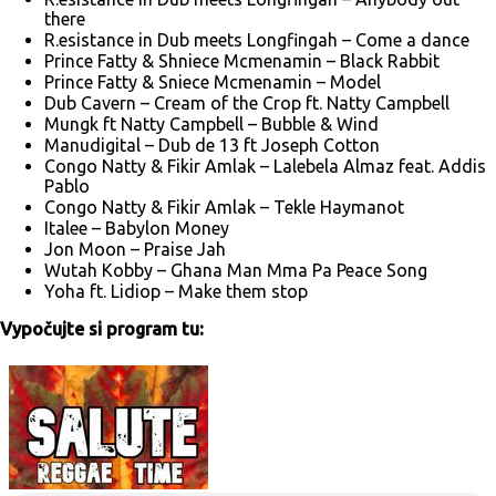
there
R.esistance in Dub meets Longfingah – Come a dance
Prince Fatty & Shniece Mcmenamin – Black Rabbit
Prince Fatty & Sniece Mcmenamin – Model
Dub Cavern – Cream of the Crop ft. Natty Campbell
Mungk ft Natty Campbell – Bubble & Wind
Manudigital – Dub de 13 ft Joseph Cotton
Congo Natty & Fikir Amlak – Lalebela Almaz feat. Addis
Pablo
Congo Natty & Fikir Amlak – Tekle Haymanot
Italee – Babylon Money
Jon Moon – Praise Jah
Wutah Kobby – Ghana Man Mma Pa Peace Song
Yoha ft. Lidiop – Make them stop
Vypočujte si program tu: