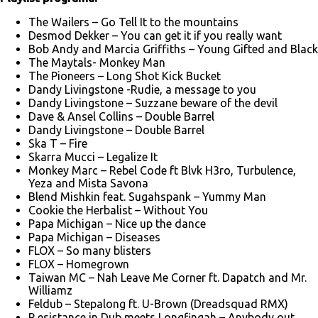
The Wailers – Go Tell It to the mountains
Desmod Dekker – You can get it if you really want
Bob Andy and Marcia Griffiths – Young Gifted and Black
The Maytals- Monkey Man
The Pioneers – Long Shot Kick Bucket
Dandy Livingstone -Rudie, a message to you
Dandy Livingstone – Suzzane beware of the devil
Dave & Ansel Collins – Double Barrel
Dandy Livingstone – Double Barrel
Ska T – Fire
Skarra Mucci – Legalize It
Monkey Marc – Rebel Code ft Blvk H3ro, Turbulence,
Yeza and Mista Savona
Blend Mishkin feat. Sugahspank – Yummy Man
Cookie the Herbalist – Without You
Papa Michigan – Nice up the dance
Papa Michigan – Diseases
FLOX – So many blisters
FLOX – Homegrown
Taiwan MC – Nah Leave Me Corner ft. Dapatch and Mr.
Williamz
Feldub – Stepalong ft. U-Brown (Dreadsquad RMX)
R.esistance in Dub meets Longfingah – Anybody out