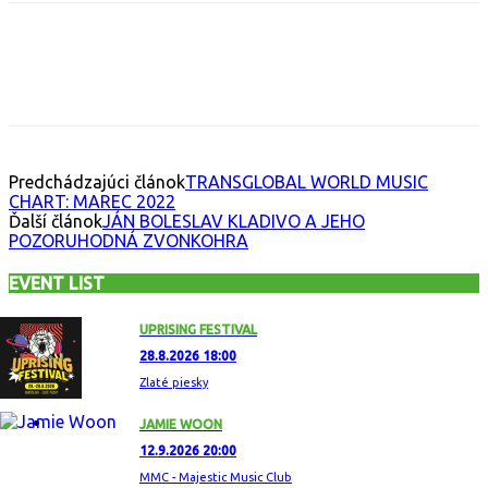
Facebook
X
Email
Print
Copy 
Predchádzajúci článok
TRANSGLOBAL WORLD MUSIC
CHART: MAREC 2022
Ďalší článok
JÁN BOLESLAV KLADIVO A JEHO
POZORUHODNÁ ZVONKOHRA
EVENT LIST
UPRISING FESTIVAL
28.8.2026 18:00
Zlaté piesky
JAMIE WOON
12.9.2026 20:00
MMC - Majestic Music Club