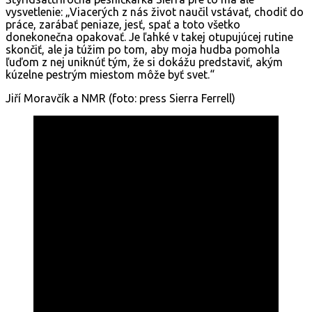
vysvetlenie: „Viacerých z nás život naučil vstávať, chodiť do
práce, zarábať peniaze, jesť, spať a toto všetko
donekonečna opakovať. Je ľahké v takej otupujúcej rutine
skončiť, ale ja túžim po tom, aby moja hudba pomohla
ľuďom z nej uniknúť tým, že si dokážu predstaviť, akým
kúzelne pestrým miestom môže byť svet.“
Jiří Moravčík a NMR (foto: press Sierra Ferrell)