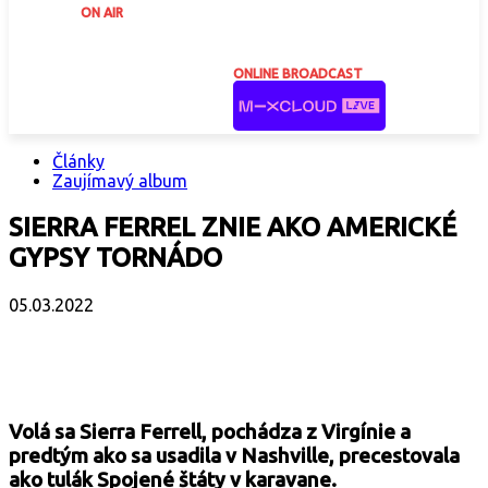
ON AIR
ONLINE BROADCAST
Články
Zaujímavý album
SIERRA FERREL ZNIE AKO AMERICKÉ
GYPSY TORNÁDO
05.03.2022
Facebook
X
Email
Print
Copy 
Volá sa Sierra Ferrell, pochádza z Virgínie a
predtým ako sa usadila v Nashville, precestovala
ako tulák Spojené štáty v karavane.