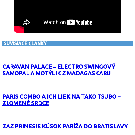
SÚVISIACE ČLÁNKY
CARAVAN PALACE – ELECTRO SWINGOVÝ
SAMOPAL A MOTÝLIK Z MADAGASKARU
PARIS COMBO A ICH LIEK NA TAKO TSUBO –
ZLOMENÉ SRDCE
ZAZ PRINESIE KÚSOK PARÍŽA DO BRATISLAVY