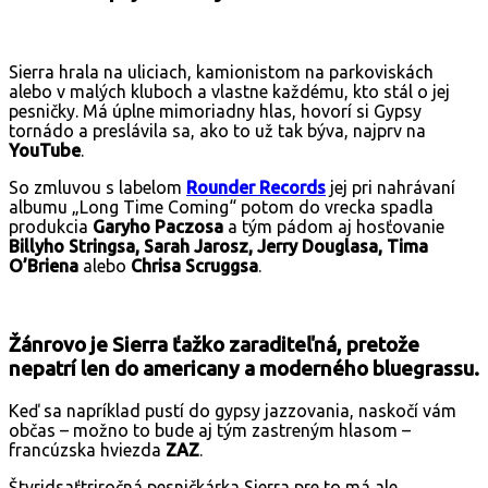
Sierra hrala na uliciach, kamionistom na parkoviskách
alebo v malých kluboch a vlastne každému, kto stál o jej
pesničky. Má úplne mimoriadny hlas, hovorí si Gypsy
tornádo a preslávila sa, ako to už tak býva, najprv na
YouTube
.
So zmluvou s labelom
Rounder Records
jej pri nahrávaní
albumu „Long Time Coming“ potom do vrecka spadla
produkcia
Garyho Paczosa
a tým pádom aj hosťovanie
Billyho Stringsa, Sarah Jarosz, Jerry Douglasa, Tima
O’Briena
alebo
Chrisa Scruggsa
.
Žánrovo je Sierra ťažko zaraditeľná, pretože
nepatrí len do americany a moderného bluegrassu.
Keď sa napríklad pustí do gypsy jazzovania, naskočí vám
občas – možno to bude aj tým zastreným hlasom –
francúzska hviezda
ZAZ
.
Štyridsaťtriročná pesničkárka Sierra pre to má ale