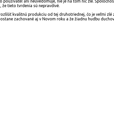
to používateľ ani neuvedomuje, nie je na tom nič zlé. Spoločnos
 že tieto tvrdenia sú nepravdivé.
rozlíšiť kvalitnú produkciu od tej druhotriednej, čo je veľmi zl
 ostane zachované aj v Novom roku a že žiadnu hudbu duchov 