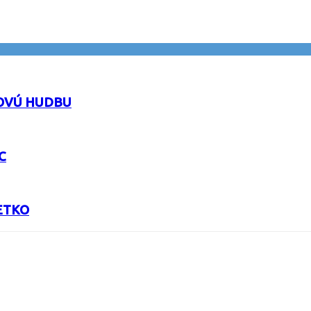
OVÚ HUDBU
C
ETKO
URL