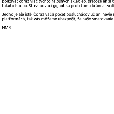
používať čoraz viac týchto falošných skladieb, pretože ak si 
takúto hudbu. Streamovací gigant sa proti tomu bráni a tvrdí,
Jedno je ale isté. Čoraz väčší počet poslucháčov už ani nevie 
platformách, tak vás môžeme ubezpečiť, že naše smerovanie
NMR