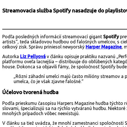
Streamovacia služba Spotify nasadzuje do playlistov
Podľa posledných informácií streamovací gigant
Spotify
pre
artists“, teda skladovou hudbou od falošných umelcov, s c
celkový zisk. Správu priniesol newyorský
H
arper Magazine
, 
Autorka
Liz
Pellyová
v článku opisuje praktiku nazvanú „Per
platformu oveľa lacnejšia – distribuuje do obľúbených kategóri
house. Dokonca sa objavili fámy, že spoločnosť Spotify bu
„Rôzni záhadní umelci majú často milióny streamov a p
umelca, čo je však zjavne falošné.“
Účelovo tvorená hudba
Podľa prieskumu časopisu Harpers Magazine hudba týchto r
slovami, špecializujú sa na rýchlo vytváranú hudbu. Niektoré 
mnohých prípadoch vôbec neexistujú.
V článku sa tiež uvádza, že mnohí zamestnanci spoločnosti Spo