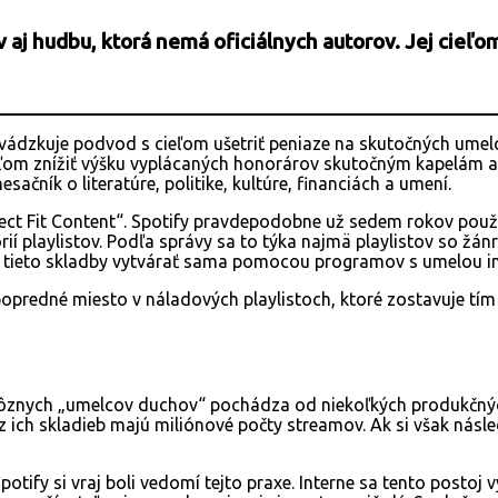
 aj hudbu, ktorá nemá oficiálnych autorov. Jej cieľom
vádzkuje podvod s cieľom ušetriť peniaze na skutočných ume
ieľom znížiť výšku vyplácaných honorárov skutočným kapelám
mesačník o literatúre, politike, kultúre, financiách a umení.
fect Fit Content“. Spotify pravdepodobne už sedem rokov použ
í playlistov. Podľa správy sa to týka najmä playlistov so žánrami
de tieto skladby vytvárať sama pomocou programov s umelou i
opredné miesto v náladových playlistoch, ktoré zostavuje tí
ôznych „umelcov duchov“ pochádza od niekoľkých produkčných
z ich skladieb majú miliónové počty streamov. Ak si však násled
tify si vraj boli vedomí tejto praxe. Interne sa tento postoj v