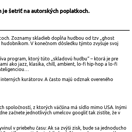
 je šetriť na autorských poplatkoch.
lcoch. Zoznamy skladieb dopĺňa hudbou od tzv „ghost
 a hudobníkom. V konečnom dôsledku týmto zvyšuje svoj
íva program, ktorý túto „skladovú hudbu“ – ktorá je pre
 ako jazz, klasika, chill, ambient, lo-fi hip-hop a lo-fi
nteligenciou…
m interných kurátorov. A často majú odznak overeného
 spoločností, z ktorých väčšina má sídlo mimo USA. Inými
ne začnete jednotlivých umelcov googliť tak zistíte, že v
yvinul v priebehu času: Ak sa zvýši zisk, bude sa jednoducho