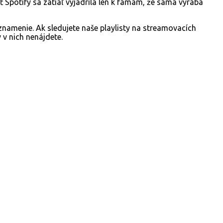
ť Spotify sa zatiaľ vyjadrila len k fámam, že sama vyrába
é znamenie. Ak sledujete naše playlisty na streamovacích
v nich nenájdete.