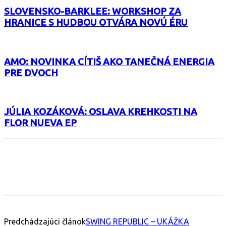
SLOVENSKO-BARKLEE: WORKSHOP ZA
HRANICE S HUDBOU OTVÁRA NOVÚ ÉRU
AMO: NOVINKA CÍTIŠ AKO TANEČNÁ ENERGIA
PRE DVOCH
JÚLIA KOZÁKOVÁ: OSLAVA KREHKOSTI NA
FLOR NUEVA EP
Facebook
X
Email
Print
Copy 
Predchádzajúci článok
SWING REPUBLIC – UKÁŽKA