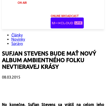
ON AIR
ONLINE BROADCAST
Články
Novinky
Správy
SUFJAN STEVENS BUDE MAŤ NOVÝ
ALBUM AMBIENTNÉHO FOLKU
NEVTIERAVEJ KRÁSY
08.03.2015
Facebook
X
Email
Print
Copy 
No konečne. Sufjan Stevens sa vrátil na celom jeho