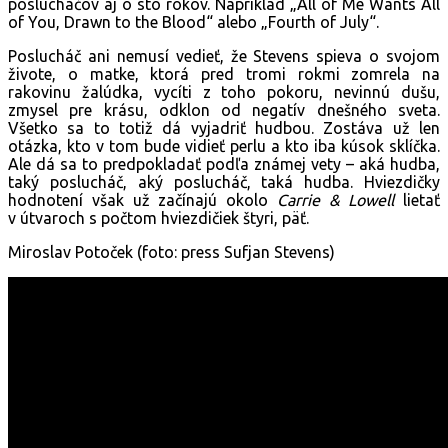
poslucháčov aj o sto rokov. Napríklad „All of Me Wants All
of You, Drawn to the Blood“ alebo „Fourth of July“.
Poslucháč ani nemusí vedieť, že Stevens spieva o svojom
živote, o matke, ktorá pred tromi rokmi zomrela na
rakovinu žalúdka, vycíti z toho pokoru, nevinnú dušu,
zmysel pre krásu, odklon od negatív dnešného sveta.
Všetko sa to totiž dá vyjadriť hudbou. Zostáva už len
otázka, kto v tom bude vidieť perlu a kto iba kúsok sklíčka.
Ale dá sa to predpokladať podľa známej vety – aká hudba,
taký poslucháč, aký poslucháč, taká hudba. Hviezdičky
hodnotení však už začínajú okolo
Carrie & Lowell
lietať
v útvaroch s počtom hviezdičiek štyri, päť.
Miroslav Potoček (foto: press Sufjan Stevens)