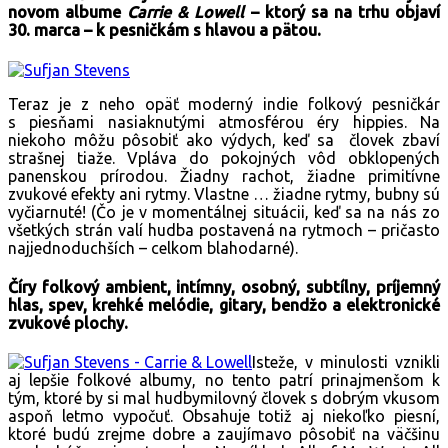
novom albume
Carrie & Lowell
– ktorý sa na trhu objaví
30. marca – k pesničkám s hlavou a pätou.
Teraz je z neho opäť moderný indie folkový pesničkár
s piesňami nasiaknutými atmosférou éry hippies. Na
niekoho môžu pôsobiť ako výdych, keď sa človek zbaví
strašnej tiaže. Vpláva do pokojných vôd obklopených
panenskou prírodou. Žiadny rachot, žiadne primitívne
zvukové efekty ani rytmy. Vlastne … žiadne rytmy, bubny sú
vyčiarnuté! (Čo je v momentálnej situácii, keď sa na nás zo
všetkých strán valí hudba postavená na rytmoch – pričasto
najjednoduchších – celkom blahodarné).
Číry folkový ambient, intímny, osobný, subtílny, príjemný
hlas, spev, krehké melódie, gitary, bendžo a elektronické
zvukové plochy.
Isteže, v minulosti vznikli
aj lepšie folkové albumy, no tento patrí prinajmenšom k
tým, ktoré by si mal hudbymilovný človek s dobrým vkusom
aspoň letmo vypočuť. Obsahuje totiž aj niekoľko piesní,
ktoré budú zrejme dobre a zaujímavo pôsobiť na väčšinu