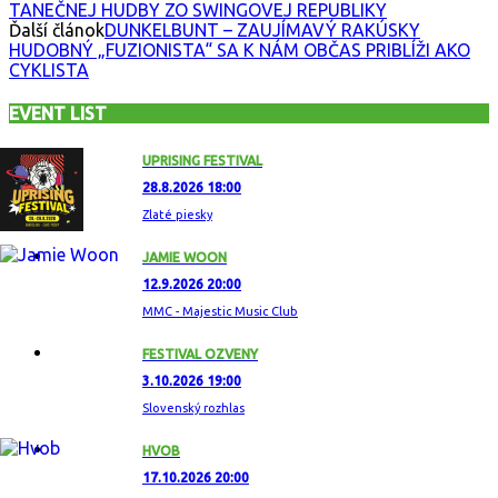
TANEČNEJ HUDBY ZO SWINGOVEJ REPUBLIKY
Ďalší článok
DUNKELBUNT – ZAUJÍMAVÝ RAKÚSKY
HUDOBNÝ „FUZIONISTA“ SA K NÁM OBČAS PRIBLÍŽI AKO
CYKLISTA
EVENT LIST
UPRISING FESTIVAL
28.8.2026 18:00
Zlaté piesky
JAMIE WOON
12.9.2026 20:00
MMC - Majestic Music Club
FESTIVAL OZVENY
3.10.2026 19:00
Slovenský rozhlas
HVOB
17.10.2026 20:00