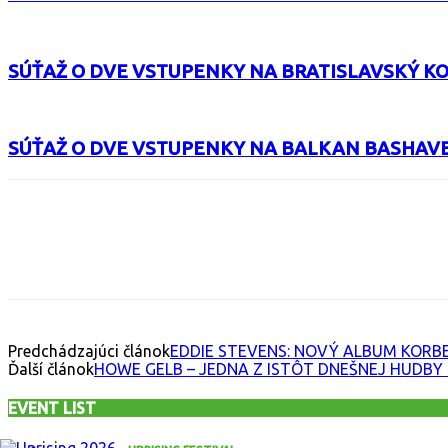
SÚŤAŽ O DVE VSTUPENKY NA BRATISLAVSKÝ K
SÚŤAŽ O DVE VSTUPENKY NA BALKAN BASHAV
Facebook
X
Email
Print
Copy 
Predchádzajúci článok
EDDIE STEVENS: NOVÝ ALBUM KORB
Ďalší článok
HOWE GELB – JEDNA Z ISTÔT DNEŠNEJ HUDB
EVENT LIST