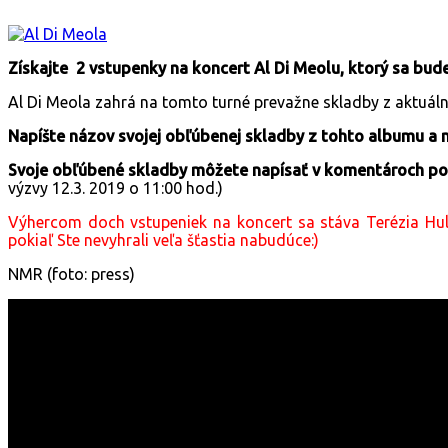
Získajte 2 vstupenky na koncert Al Di Meolu, ktorý sa bude
Al Di Meola zahrá na tomto turné prevažne skladby z aktuá
Napíšte názov svojej obľúbenej skladby z tohto albumu a 
Svoje obľúbené skladby môžete napísať v komentároch po
výzvy 12.3. 2019 o 11:00 hod.)
Výhercom doch vstupeniek na koncert sa stáva Terézia Hu
pokiaľ Ste nevyhrali veľa šťastia nabudúce:)
NMR (foto: press)