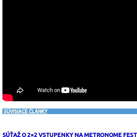
SÚVISIACE ČLÁNKY
SÚŤAŽ O 2×2 VSTUPENKY NA METRONOME FEST