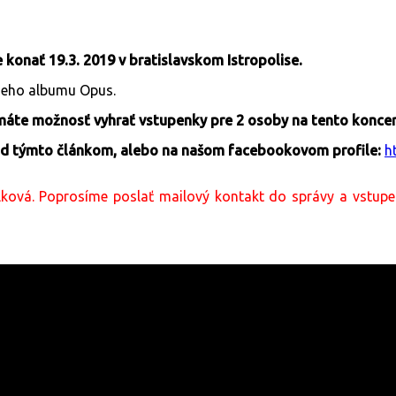
 konať 19.3. 2019 v bratislavskom Istropolise.
lneho albumu Opus.
máte možnosť vyhrať vstupenky pre 2 osoby na tento koncer
d týmto článkom, alebo na našom facebookovom profile:
h
lková. Poprosíme poslať mailový kontakt do správy a vstupe