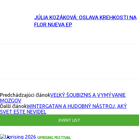
JÚLIA KOZÁKOVÁ: OSLAVA KREHKOSTI NA
FLOR NUEVA EP
Facebook
X
Email
Print
Copy U
Predchádzajúci článok
VEĽKÝ ŠOUBIZNIS A VYMÝVANIE
MOZGOV
Ďalší článok
WINTERGATAN A HUDOBNÝ NÁSTROJ, AKÝ
SVET EŠTE NEVIDEL
EVENT LIST
UPRISING FESTIVAL