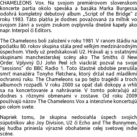
CHAMELEONS Vox. Na svojom premiérovom slovenskom
koncerte partia okolo speváka a basáka Marka Burgessa
odohrá kompletný debutový album „Script of the Bridge“ z
roku 1983. Táto platňa je dodnes považovaná za míľnik vo
svojom žánri a svojim zvukom ovplyvnila dnešné kapely ako
napr. Interpol či Editors.
The Chameleons boli založení v roku 1981. V ranom štádiu na
počiatku 80. rokov skupina stála pred veľkým medzinárodným
úspechom. Vtedy už predskakovali U2. Hrávali aj s ostatnými
skupinami manchesterskej scény ako The Smiths či New
Order. Vplyvný DJ John Peel ich viackrát pozval na svoje
“sessions” do BBC Radio 1. Toto šťastné obdobie prerušila
smrť manažéra Tonyho Fletchera, ktorý držal nad mladíkmi
ochrannú ruku. The Chameleons sa po tejto tragédii a troch
albumoch rozpadli. V roku 2000 sa opäť dali dokopy a vrhli
sa na koncertovanie a nahrávanie. V tomto pokračujú až
dodnes s rôznymi obmenami v zostave. Od roku 2009
používajú názov The Chameleons Vox a intenzívne koncertujú
po celom svete.
Napriek tomu, že skupina nedosiahla úspech svojich
súputníkov ako Joy Division, U2 či Echo and The Bunnymen,
jej hudba priniesla výrazné obohatenie celej svetovej indie
scéne.