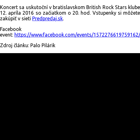
Koncert sa uskutoční v bratislavskom British Rock Stars klube
12. apríla 2016 so začiatkom o 20. hod. Vstupenky si môžete
zakúpiť v sieti
Predpredaj.sk
.
Facebook
event:
https://www.facebook.com/events/1572276619759162
Zdroj článku: Palo Pilárik