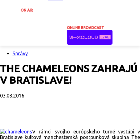
ON AIR
ONLINE BROADCAST
Správy
THE CHAMELEONS ZAHRAJÚ
V BRATISLAVE!
03.03.2016
Facebook
X
Email
Print
Copy U
V rámci svojho európskeho turné vystúpi v
Bratislave kultová manchesterská postpunková skupina The