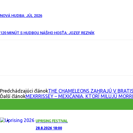
NOVÁ HUDBA: JÚL 2026
120 MINÚT S HUDBOU NÁŠHO HOSŤA: JOZEF REZNÍK
Facebook
X
Email
Print
Copy U
Predchádzajúci článok
THE CHAMELEONS ZAHRAJÚ V BRATIS
Ďalší článok
MEXRRISSEY – MEXIČANIA, KTORÍ MILUJÚ MORR
UPRISING FESTIVAL
28.8.2026 18:00