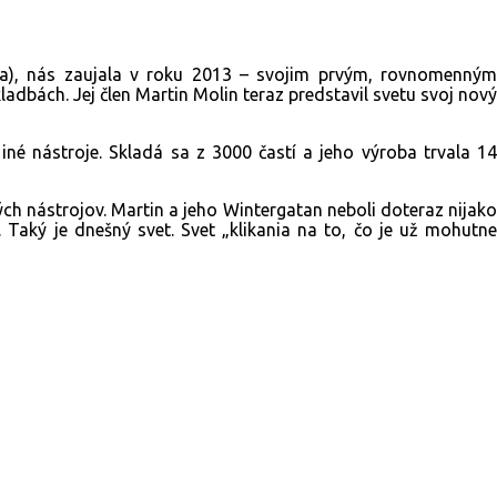
úra), nás zaujala v roku 2013 – svojim prvým, rovnomenným
bách. Jej člen Martin Molin teraz predstavil svetu svoj nový
iné nástroje. Skladá sa z 3000 častí a jeho výroba trvala 14
h nástrojov. Martin a jeho Wintergatan neboli doteraz nijako
Taký je dnešný svet. Svet „klikania na to, čo je už mohutne