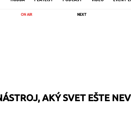
ON AIR
NEXT
STROJ, AKÝ SVET EŠTE NEV
RL