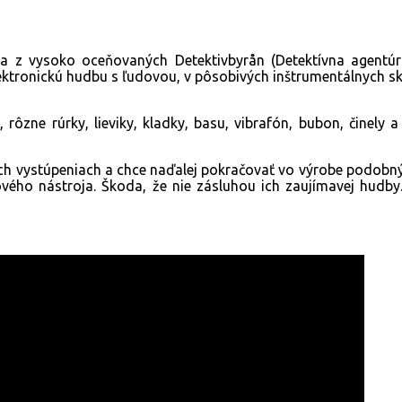
kla z vysoko oceňovaných Detektivbyrån (Detektívna agent
onickú hudbu s ľudovou, v pôsobivých inštrumentálnych sklad
zne rúrky, lieviky, kladky, basu, vibrafón, bubon, činely a 
ch vystúpeniach a chce naďalej pokračovať vo výrobe podobnýc
ého nástroja. Škoda, že nie zásluhou ich zaujímavej hudby. 