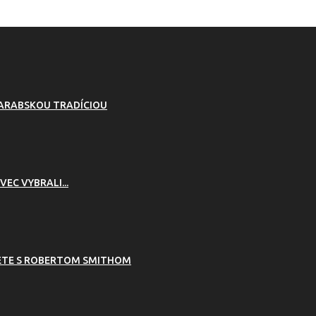
 ARABSKOU TRADÍCIOU
VEC VYBRALI...
RETE S ROBERTOM SMITHOM