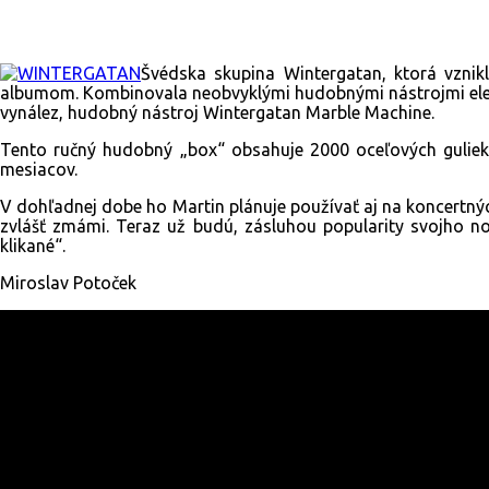
Švédska skupina Wintergatan, ktorá vzni
albumom. Kombinovala neobvyklými hudobnými nástrojmi elektr
vynález, hudobný nástroj Wintergatan Marble Machine.
Tento ručný hudobný „box“ obsahuje 2000 oceľových guliek, rô
mesiacov.
V dohľadnej dobe ho Martin plánuje používať aj na koncertný
zvlášť zmámi. Teraz už budú, zásluhou popularity svojho nov
klikané“.
Miroslav Potoček