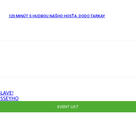
120 MINÚT S HUDBOU NÁŠHO HOSŤA: DODO TARKAY
RL
LAVE!
ISSEYHO
EVENT LIST