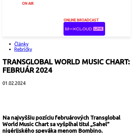
ON AIR
ONLINE BROADCAST
Články
Rebríčky
TRANSGLOBAL WORLD MUSIC CHART:
FEBRUÁR 2024
01.02.2024
Facebook
X
Email
Print
Copy 
Na najvyššiu pozíciu februárových Transglobal
World Music Chart sa vyšplhal titul „Sahel“
nigérijského speváka menom Bombino.