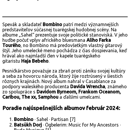
Spevák a skladateľ
Bombino
patrí medzi významnejších
predstaviteľov súčasnej tuarégskej hudobnej scény. Na
albume „Sahel“ prezentuje svoje politické stanoviská. V jeho
hudbe počuť vplyv afrického bluesmana
Aliho Farka
Tourého
, no Bombino má predovšetkým vlastný gitarový
štýl. Jeho umelecké meno pochádza z čias dospievania, keď
hrával ako najmladší člen v kapele tuarégskeho
gitaristu
Haja Bebeho
.
Pesničkárstvo považuje za zbraň proti zániku svojej kultúry
a seba za hovorcu národa, ktorý žije roztrúsený v šiestich
rôznych krajinách. Nový album nahral v Casablance za
podpory waleského producenta
Davida Wrencha
, známeho
zo spolupráce s
Davidom Byrneom, Frankom Oceanom,
Caribou, The xx, Samphou
a ďalšími umelcami.
Poradie najúspešnejších albumov február 2024:
Bombino
· Sahel · Partisan [7]
Batsükh Dorj
· Ögbelerim: Music for My Ancestors ·