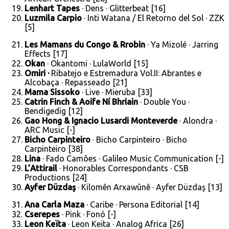
Lenhart Tapes
· Dens · Glitterbeat [16]
Luzmila Carpio
· Inti Watana / El Retorno del Sol · ZZK
[5]
Les Mamans du Congo & Rrobin
· Ya Mizolé · Jarring
Effects [17]
Okan
· Okantomi · LulaWorld [15]
Omiri ·
Ribatejo e Estremadura Vol.II: Abrantes e
Alcobaça · Repasseado [21]
Mama Sissoko
· Live · Mieruba [33]
Catrin Finch & Aoife Ní Bhriain
· Double You ·
Bendigedig [12]
Gao Hong & Ignacio Lusardi Monteverde
· Alondra ·
ARC Music [-]
Bicho Carpinteiro
· Bicho Carpinteiro · Bicho
Carpinteiro [38]
Lina
· Fado Camões · Galileo Music Communication [-]
L’Attirail
· Honorables Correspondants · CSB
Productions [24]
Ayfer Düzdaş
· Kilomên Arxawûnê · Ayfer Düzdaş [13]
Ana Carla Maza
· Caribe · Persona Editorial [14]
Cserepes
· Pink · Fonó [-]
Leon Keïta
· Leon Keïta · Analog Africa [26]