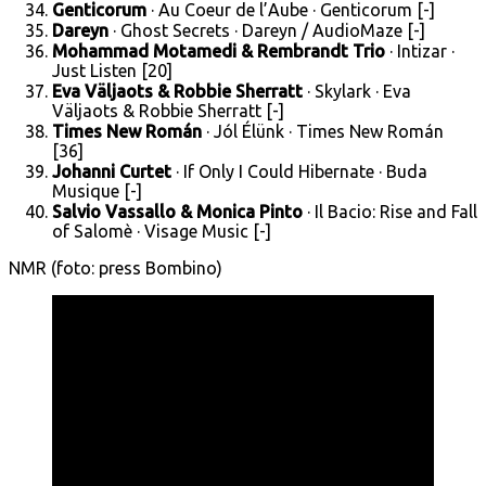
Genticorum
· Au Coeur de l’Aube · Genticorum [-]
Dareyn
· Ghost Secrets · Dareyn / AudioMaze [-]
Mohammad Motamedi & Rembrandt Trio
· Intizar ·
Just Listen [20]
Eva Väljaots & Robbie Sherratt
· Skylark · Eva
Väljaots & Robbie Sherratt [-]
Times New Román
· Jól Élünk · Times New Román
[36]
Johanni Curtet
· If Only I Could Hibernate · Buda
Musique [-]
Salvio Vassallo & Monica Pinto
· Il Bacio: Rise and Fall
of Salomè · Visage Music [-]
NMR (foto: press Bombino)