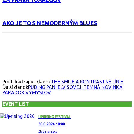
ZA PRÁVA TUARÉGOV
AKO JE TO S NEMODERNÝM BLUES
Facebook
X
Email
Print
Copy 
Predchádzajúci článok
THE SMILE A KONTRASTNÉ LÍNIE
Ďalší článok
PUDING PANI ELVISOVEJ: TEMNÁ NOVINKA
PARADOX VÝMYSLOV
EVENT LIST
UPRISING FESTIVAL
28.8.2026 18:00
Zlaté piesky