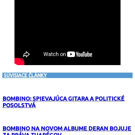
SÚVISIACE ČLÁNKY
BOMBINO: SPIEVAJÚCA GITARA A POLITICKÉ
POSOLSTVÁ
BOMBINO NA NOVOM ALBUME DERAN BOJUJE