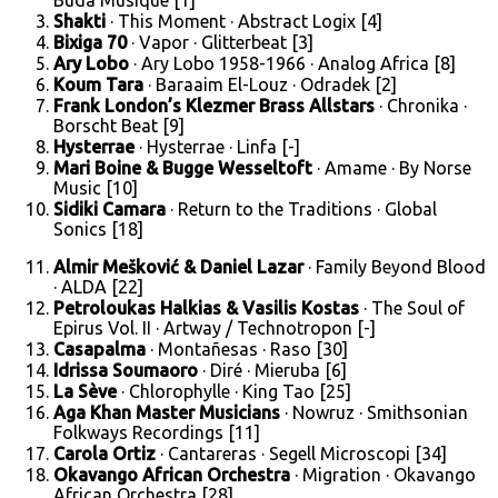
Buda Musique [1]
Shakti
· This Moment · Abstract Logix [4]
Bixiga 70
· Vapor · Glitterbeat [3]
Ary Lobo
· Ary Lobo 1958-1966 · Analog Africa [8]
Koum Tara
· Baraaim El-Louz · Odradek [2]
Frank London’s Klezmer Brass Allstars
· Chronika ·
Borscht Beat [9]
Hysterrae
· Hysterrae · Linfa [-]
Mari Boine & Bugge Wesseltoft
· Amame · By Norse
Music [10]
Sidiki Camara
· Return to the Traditions · Global
Sonics [18]
Almir Mešković & Daniel Lazar
· Family Beyond Blood
· ALDA [22]
Petroloukas Halkias & Vasilis Kostas
· The Soul of
Epirus Vol. II · Artway / Technotropon [-]
Casapalma
· Montañesas · Raso [30]
Idrissa Soumaoro
· Diré · Mieruba [6]
La Sève
· Chlorophylle · King Tao [25]
Aga Khan Master Musicians
· Nowruz · Smithsonian
Folkways Recordings [11]
Carola Ortiz
· Cantareras · Segell Microscopi [34]
Okavango African Orchestra
· Migration · Okavango
African Orchestra [28]