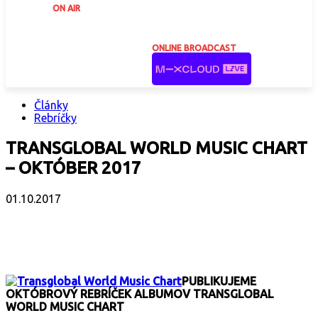
ON AIR
ONLINE BROADCAST
Články
Rebríčky
TRANSGLOBAL WORLD MUSIC CHART
– OKTÓBER 2017
01.10.2017
Facebook
X
Email
Print
Copy 
PUBLIKUJEME
OKTÓBROVÝ REBRÍČEK ALBUMOV TRANSGLOBAL
WORLD MUSIC CHART