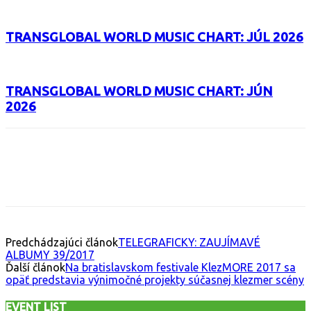
TRANSGLOBAL WORLD MUSIC CHART: JÚL 2026
TRANSGLOBAL WORLD MUSIC CHART: JÚN
2026
Facebook
X
Email
Print
Copy 
Predchádzajúci článok
TELEGRAFICKY: ZAUJÍMAVÉ
ALBUMY 39/2017
Ďalší článok
Na bratislavskom festivale KlezMORE 2017 sa
opäť predstavia výnimočné projekty súčasnej klezmer scény
EVENT LIST