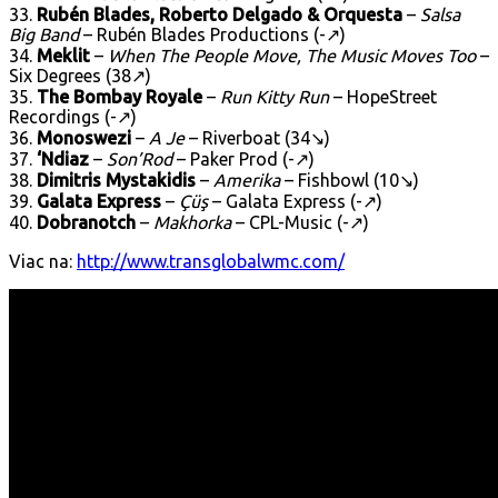
33.
Rubén Blades, Roberto Delgado & Orquesta
–
Salsa
Big Band
– Rubén Blades Productions (-↗)
34.
Meklit
–
When The People Move, The Music Moves Too
–
Six Degrees (38↗)
35.
The Bombay Royale
–
Run Kitty Run
– HopeStreet
Recordings (-↗)
36.
Monoswezi
–
A Je
– Riverboat (34↘)
37.
‘Ndiaz
–
Son’Rod
– Paker Prod (-↗)
38.
Dimitris Mystakidis
–
Amerika
– Fishbowl (10↘)
39.
Galata Express
–
Çüş
– Galata Express (-↗)
40.
Dobranotch
–
Makhorka
– CPL-Music (-↗)
Viac na:
http://www.transglobalwmc.com/