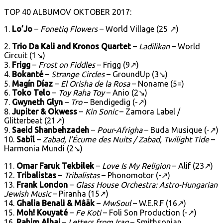
TOP 40 ALBUMOV OKTOBER 2017:
1.
Lo’Jo
–
Fonetiq Flowers
– World Village (25 ↗)
2.
Trio Da Kali and Kronos Quartet
–
Ladilikan
– World
Circuit (1↘)
3.
Frigg
–
Frost on Fiddles
– Frigg (9↗)
4.
Bokanté
–
Strange Circles
– GroundUp (3↘)
5.
Magín Díaz
–
El Orisha de la Rosa
– Noname (5=)
6.
Toko Telo
–
Toy Raha Toy
– Anio (2↘)
7.
Gwyneth Glyn
–
Tro
– Bendigedig (-↗)
8.
Jupiter & Okwess
–
Kin Sonic
– Zamora Label /
Glitterbeat (21↗)
9.
Saeid Shanbehzadeh
–
Pour-Afrigha
– Buda Musique (-↗)
10.
Sabîl
–
Zabad, l’Écume des Nuits / Zabad, Twilight Tide
–
Harmonia Mundi (2↘)
11.
Omar Faruk Tekbilek
–
Love Is My Religion
– Alif (23↗)
12.
Tribalistas
–
Tribalistas
– Phonomotor (-↗)
13.
Frank London
–
Glass House Orchestra: Astro-Hungarian
Jewish Music
– Piranha (15↗)
14.
Ghalia Benali & Mâäk
–
MwSoul
– W.E.R.F (16↗)
15.
Moh! Kouyaté
–
Fe Koti
– Foli Son Production (-↗)
16.
Rahim Alhaj
–
Letters from Iraq
– Smithsonian