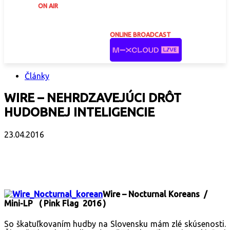
ON AIR
ONLINE BROADCAST
Články
WIRE – NEHRDZAVEJÚCI DRÔT
HUDOBNEJ INTELIGENCIE
23.04.2016
Facebook
X
Email
Print
Copy 
Wire – Nocturnal Koreans /
Mini-LP ( Pink Flag 2016 )
So škatuľkovaním hudby na Slovensku mám zlé skúsenosti.