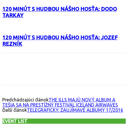
120 MINÚT S HUDBOU NÁŠHO HOSŤA: DODO
TARKAY
120 MINÚT S HUDBOU NÁŠHO HOSŤA: JOZEF
REZNÍK
Facebook
X
Email
Print
Copy 
Predchádzajúci článok
THE ILLS MAJÚ NOVÝ ALBUM A
TEŠIA SA NA PRESTÍŽNY FESTIVAL ICELAND AIRWAVES
Ďalší článok
TELEGRAFICKY: ZAUJÍMAVÉ ALBUMY 17/2016
EVENT LIST