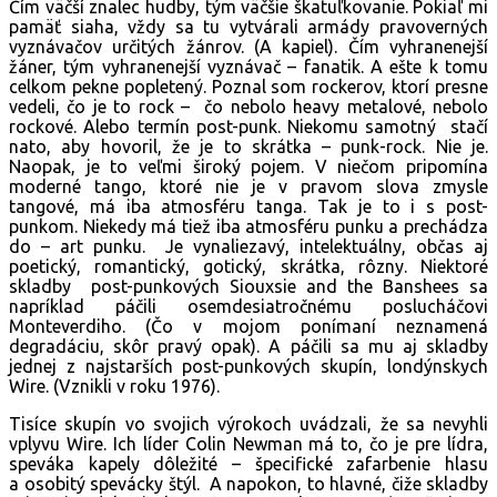
Čím väčší znalec hudby, tým väčšie škatuľkovanie. Pokiaľ mi
pamäť siaha, vždy sa tu vytvárali armády pravoverných
vyznávačov určitých žánrov. (A kapiel). Čím vyhranenejší
žáner, tým vyhranenejší vyznávač – fanatik. A ešte k tomu
celkom pekne popletený. Poznal som rockerov, ktorí presne
vedeli, čo je to rock – čo nebolo heavy metalové, nebolo
rockové. Alebo termín post-punk. Niekomu samotný stačí
nato, aby hovoril, že je to skrátka – punk-rock. Nie je.
Naopak, je to veľmi široký pojem. V niečom pripomína
moderné tango, ktoré nie je v pravom slova zmysle
tangové, má iba atmosféru tanga. Tak je to i s post-
punkom. Niekedy má tiež iba atmosféru punku a prechádza
do – art punku. Je vynaliezavý, intelektuálny, občas aj
poetický, romantický, gotický, skrátka, rôzny. Niektoré
skladby post-punkových Siouxsie and the Banshees sa
napríklad páčili osemdesiatročnému poslucháčovi
Monteverdiho. (Čo v mojom ponímaní neznamená
degradáciu, skôr pravý opak). A páčili sa mu aj skladby
jednej z najstarších post-punkových skupín, londýnskych
Wire. (Vznikli v roku 1976).
Tisíce skupín vo svojich výrokoch uvádzali, že sa nevyhli
vplyvu Wire. Ich líder Colin Newman má to, čo je pre lídra,
speváka kapely dôležité – špecifické zafarbenie hlasu
a osobitý spevácky štýl. A napokon, to hlavné, čiže skladby