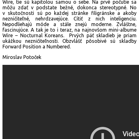
Wire, tie sú kapitolou samou o sebe. Na prvé počutie sa
môžu zdať v podstate bežné, dokonca stereotypné. No
v skutočnosti sú po každej stránke filigránske a akoby
nezničiteľné, nehrdzavejúce. Cítiť z nich inteligenciu.
Nepodliehajú móde a stále znejú moderne. Zvláštne,
fascinujúce. A tak je to i teraz, na najnovšom mini-albume
Wire – Nocturnal Koreans. Prvých päť skladieb je priam
ukážkou nezničiteľnosti. Obzvlášť pôsobivé sú skladby
Forward Position a Numbered.
Miroslav Potoček