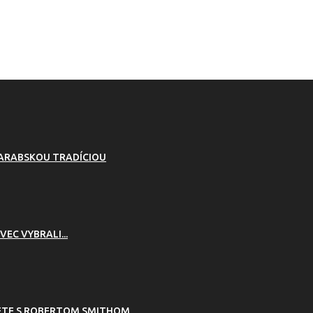
 ARABSKOU TRADÍCIOU
VEC VYBRALI...
RETE S ROBERTOM SMITHOM