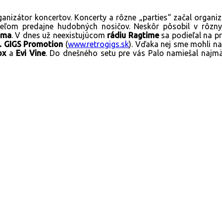
ganizátor koncertov. Koncerty a rôzne „parties“ začal organ
eľom predajne hudobných nosičov. Neskôr pôsobil v rôznyc
gma
. V dnes už neexistujúcom
rádiu Ragtime
sa podieľal na pr
 GIGS Promotion
(
www.retrogigs.sk
). Vďaka nej sme mohli na
ox
a
Evi Vine
. Do dnešného setu pre vás Palo namiešal najmä 