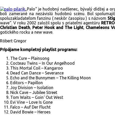
„Palo“ je hudobný nadšenec, bývalý dídžej a or
boli zamerané na nezávislú hudobnú scénu. Bol spolumajit
spoluzakladateľom fanzinu ( neskôr časopisu ) s názvom
Sti
wave“. V roku 2002 založil spolu s priateľmi agentúru
RETRO.
Christian Death
,
Peter Hook and The Light
,
Chameleons V
gotického rocku a new wave.
Róbert Gregor
Pripájame kompletný playlist programu:
The Cure – Plainsong
Cocteau Twins – In Our Angelhood
This Mortal Coil – Kangaroo
Dead Can Dance – Severance
Echo and the Bunnymen – The Killing Moon
Editors – Papillon
Joy Division – Isolation
Nick Cave – Jubilee Street
Tom Waits – Goin‘ Out West
Evi Vine – Love Is Gone
Falco – Auf Der Flucht
David Bowie – Heroes