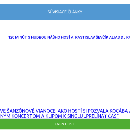
SÚVISIACE ČLÁNKY
120 MINÚT S HUDBOU NÁŠHO HOSŤA: RASTISLAV ŠEVČÍK ALIAS DJ R
RL
AVE ŠANZÓNOVÉ VIANOCE, AKO HOSTÍ SI POZVALA KOCÁBA
ŠNÝM KONCERTOM A KLIPOM K SINGLU „PRELÍNAŤ ČAS“
EVENT LIST