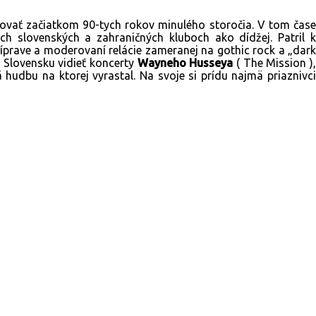
izovať začiatkom 90-tych rokov minulého storočia. V tom čase
h slovenských a zahraničných kluboch ako dídžej. Patril k
íprave a moderovaní relácie zameranej na gothic rock a „dar
 Slovensku vidieť koncerty
Wayneho Husseya
( The Mission )
hudbu na ktorej vyrastal. Na svoje si prídu najmä priaznivc