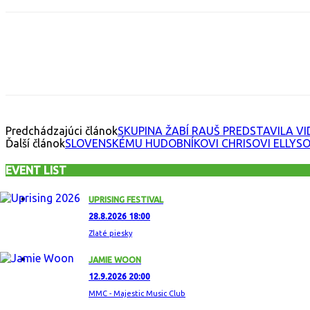
Facebook
X
Email
Print
Copy 
Predchádzajúci článok
SKUPINA ŽABÍ RAUŠ PREDSTAVILA VID
Ďalší článok
SLOVENSKÉMU HUDOBNÍKOVI CHRISOVI ELLYSO
EVENT LIST
UPRISING FESTIVAL
28.8.2026 18:00
Zlaté piesky
JAMIE WOON
12.9.2026 20:00
MMC - Majestic Music Club