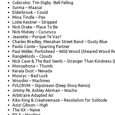
Cubicolor, Tim Digby -Bell Falling
Surma – Maasai
Elderbrook – Could
Mina Tindle – Pan
Lotte Kestner – Stripped
Nick Drake – Place To Be
Nick Mulvey – Cucurucu
Jeanette – Porqué Te Vas?
Charles Bradley, Menahan Street Band – Dusty Blue
Paolo Conte – Sparring Partner
Paul Weller, Portishead – Wild Wood (Sheared Wood R
Rangleklods – Clouds
Nick Cave & The Bad Seeds – Stranger Than Kindness 
Monophona – Thumb
Kerala Dust – Nevada
Mooryc – Bad Luck
Woodini – Machines
FVLCRVM – Slipstream (Deep Shoq Remix)
Jimmy Pé, Ashley Abrman – Wacho
Arbitraire Adapted Air
Kiko King & Creativemaze – Resolution for Solitude
Azizi Gibson – High
The XX – Naive
RY X – Howling