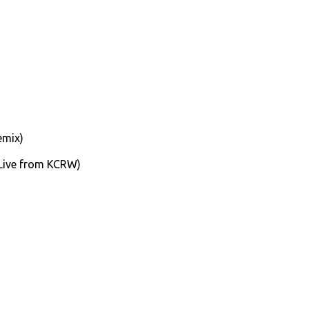
emix)
(Live from KCRW)