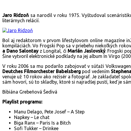
Jaro Ridzoň
sa narodil v roku 1975. Vyštudoval scenáristi
literárnych relácií.
Bol aj redaktorom v prvom lifestylovom online magazíne in
kompiláciách. Vo Frogski Pop sa v priebehu niekoľkých rok
a Dano Salontay
z Longital, či
Marián Jaslovský
. Frogski p
Šine vytvoril elektronické podklady na jej album In Virgo (2
V roku 2006 sa mu podarilo zabojovať v súťaži Volkswagen sco
Deutches Filmorchester Babelsberg
pod vedením
Stephen
venuje už 10 rokov ako režisér a fotograf. Je zakladateľ spol
sám hovorí, sú to skladby, ktoré si najradšej pustí, keď je s
Bibiána Grebeňová Šedivá
Playlist programu:
Manu Delago, Pete Josef – A Step
Napkey – Le chat
Biga Ranx – Paris Is a Bitch
Sofi Tukker – Drinkee