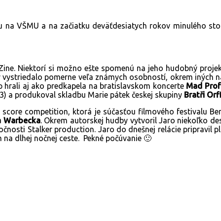
ku na VŠMU a na začiatku deväťdesiatych rokov minulého sto
Zine. Niektorí si možno ešte spomenú na jeho hudobný proje
ov vystriedalo pomerne veľa známych osobností, okrem iných 
op hrali aj ako predkapela na bratislavskom koncerte
Mad Prof
003) a produkoval skladbu Marie pátek českej skupiny
Bratři Orf
re competition, ktorá je súčasťou filmového festivalu Berlina
a Warbecka
. Okrem autorskej hudby vytvoril Jaro niekoľko de
očnosti Stalker production. Jaro do dnešnej relácie pripravil p
ám na dlhej nočnej ceste. Pekné počúvanie 🙂