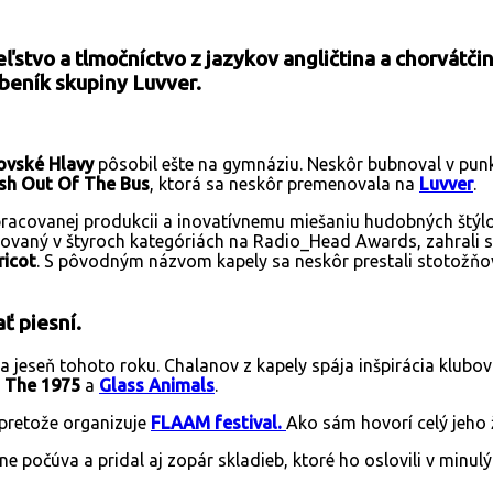
ľstvo a tlmočníctvo z jazykov angličtina a chorvátč
ubeník skupiny Luvver.
ovské Hlavy
pôsobil ešte na gymnáziu. Neskôr bubnoval v pun
sh Out Of The Bus
, ktorá sa neskôr premenovala na
Luvver
.
epracovanej produkcii a inovatívnemu miešaniu hudobných štýl
ovaný v štyroch kategóriách na Radio_Head Awards, zahrali si
ricot
. S pôvodným názvom kapely sa neskôr prestali stotožňov
ť piesní.
 na jeseň tohoto roku. Chalanov z kapely spája inšpirácia klu
o
The 1975
a
Glass Animals
.
 pretože organizuje
FLAAM festival.
Ako sám hovorí celý jeho 
e počúva a pridal aj zopár skladieb, ktoré ho oslovili v minul