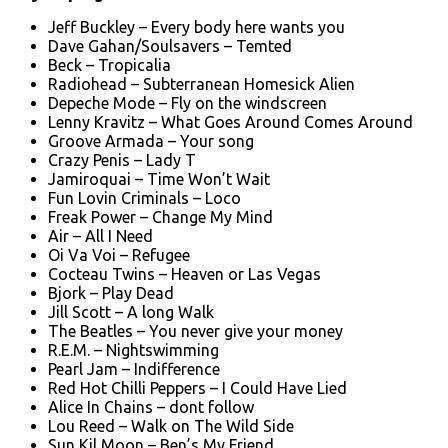
Jeff Buckley – Every body here wants you
Dave Gahan/Soulsavers – Temted
Beck – Tropicalia
Radiohead – Subterranean Homesick Alien
Depeche Mode – Fly on the windscreen
Lenny Kravitz – What Goes Around Comes Around
Groove Armada – Your song
Crazy Penis – Lady T
Jamiroquai – Time Won’t Wait
Fun Lovin Criminals – Loco
Freak Power – Change My Mind
Air – All I Need
Oi Va Voi – Refugee
Cocteau Twins – Heaven or Las Vegas
Bjork – Play Dead
Jill Scott – A long Walk
The Beatles – You never give your money
R.E.M. – Nightswimming
Pearl Jam – Indifference
Red Hot Chilli Peppers – I Could Have Lied
Alice In Chains – dont follow
Lou Reed – Walk on The Wild Side
Sun Kil Moon – Ben’s My Friend