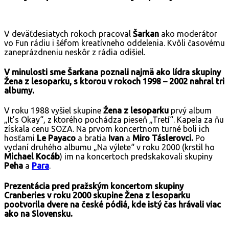
V deväťdesiatych rokoch pracoval
Šarkan
ako moderátor
vo Fun rádiu i šéfom kreatívneho oddelenia. Kvôli časovému
zaneprázdneniu neskôr z rádia odišiel.
V minulosti sme Šarkana poznali najmä ako lídra skupiny
Žena z lesoparku, s ktorou v rokoch 1998 – 2002 nahral tri
albumy.
V roku 1988 vyšiel skupine
Žena z lesoparku
prvý album
„It’s Okay“, z ktorého pochádza pieseň „Tretí“. Kapela za ňu
získala cenu SOZA. Na prvom koncertnom turné boli ich
hosťami
Le Payaco
a bratia
Ivan
a
Miro Táslerovci.
Po
vydaní druhého albumu „Na výlete“ v roku 2000 (krstil ho
Michael Kocáb
) im na koncertoch predskakovali skupiny
Peha
a
Para
.
Prezentácia pred pražským koncertom skupiny
Cranberies v roku 2000 skupine Žena z lesoparku
pootvorila dvere na české pódiá, kde istý čas hrávali viac
ako na Slovensku.