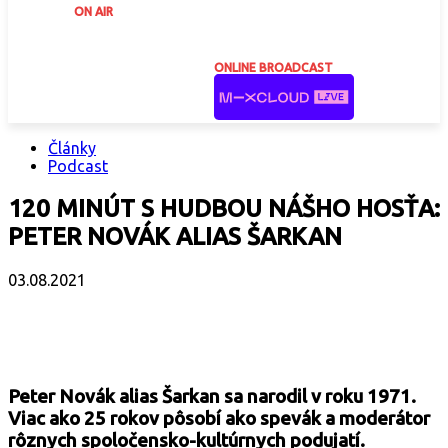
ON AIR
ONLINE BROADCAST
Články
Podcast
120 MINÚT S HUDBOU NÁŠHO HOSŤA:
PETER NOVÁK ALIAS ŠARKAN
03.08.2021
Facebook
X
Email
Print
Copy 
Peter Novák alias Šarkan sa narodil v roku 1971.
Viac ako 25 rokov pôsobí ako spevák a moderátor
rôznych spoločensko-kultúrnych podujatí.