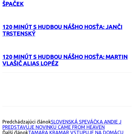
ŠPAČEK
120 MINÚT S HUDBOU NÁŠHO HOSŤA: JANČI
TRSTENSKÝ
120 MINÚT S HUDBOU NÁŠHO HOSŤA: MARTIN
VLAŠIČ ALIAS LOPÉZ
Facebook
X
Email
Print
Copy 
Predchádzajúci článok
SLOVENSKÁ SPEVÁČKA ANDIE J
PREDSTAVUJE NOVINKU CAME FROM HEAVEN
Ďalší článok
TAMARA KRAMAR VSTUPUJE NA DOMÁCU