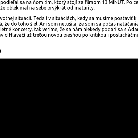
odieľal sa na ňom tím, ktorý stojí za filmom 13 MINUT. Po ce
že oblek mal na sebe prvýkrát od maturity.
ivotnej situácii. Teda i v situáciách, kedy sa musíme postavi
 že do toho šiel. Ani som netušila, že som sa počas natáčani
 letné koncerty, tak veríme, že sa nám niekedy podarí sa s Ad
 David Hlaváč) už treťou novou piesňou po kritikou i poslucháč
)