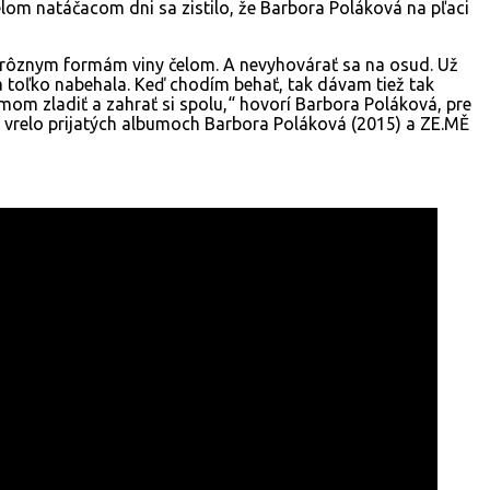
lom natáčacom dni sa zistilo, že Barbora Poláková na pľaci
ť k rôznym formám viny čelom. A nevyhovárať sa na osud. Už
a toľko nabehala. Keď chodím behať, tak dávam tiež tak
amom zladiť a zahrať si spolu,“ hovorí Barbora Poláková, pre
mi vrelo prijatých albumoch Barbora Poláková (2015) a ZE.MĚ