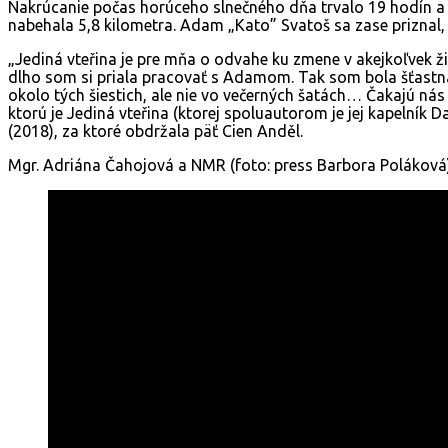
Nakrúcanie počas horúceho slnečného dňa trvalo 19 hodín a p
nabehala 5,8 kilometra. Adam „Kato” Svatoš sa zase priznal, 
„Jediná vteřina je pre mňa o odvahe ku zmene v akejkoľvek ž
dlho som si priala pracovať s Adamom. Tak som bola šťastná,
okolo tých šiestich, ale nie vo večerných šatách… Čakajú nás
ktorú je Jediná vteřina (ktorej spoluautorom je jej kapelník
(2018), za ktoré obdržala päť Cien Anděl.
Mgr. Adriána Čahojová a NMR (foto: press Barbora Poláková