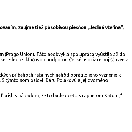
covaním, zaujme tiež pôsobivou piesňou „Jediná vteřina“,
om
(Prago Union). Táto neobvyklá spolupráca vyústila až do
rket Film a s kľúčovou podporou České asociace pojišťoven a
ckých príbehoch fatálnych nehôd obrátilo jeho vyznenie k
u. S týmto som oslovil Báru Polákovú a jej dvorného
eď prišli s nápadom, že to bude dueto s rapperom Katom,“