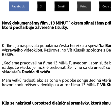
Facebook
X
Email
Print
Copy 
Nový dokumentárny film „13 MINUT“ okrem silnej témy príbe
ktorá podfarbuje záverečné titulky.
K filmu ju naspievala populárna česká herečka a speváčka
Ba
výpravného videoklipu. Režíroval ho Vít Klusák spoločne s 
BESIPu.
„Keď sme pracovali na filme 13 MINUT, uvedomil som si, že b
nádeji, že všetko je možné prekonať. Že i vinu sa dá uniesť
skladateľa
Davida Hlaváča
.
Mám veľkú radosť, ako sa toho v podobe songu Jediná vteřina
hovorí spolurežisér videoklipu a autor filmu 13 MINUT
Vít K
Klip sa nakrúcal uprostred diaľničnej premávky, ktorú simu