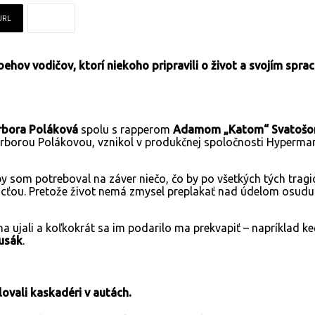
URL
hov vodičov, ktorí niekoho pripravili o život a svojím spra
rbora Poláková
spolu s rapperom
Adamom „Katom“ Svatoš
Barborou Polákovou, vznikol v produkčnej spoločnosti Hyperma
y som potreboval na záver niečo, čo by po všetkých tých tragi
 so cťou. Pretože život nemá zmysel preplakať nad údelom osud
 ujali a koľkokrát sa im podarilo ma prekvapiť – napríklad k
lusák
.
lovali kaskadéri v autách.