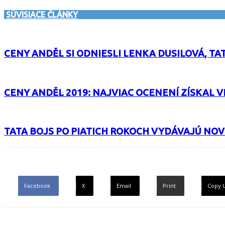
SÚVISIACE ČLÁNKY
CENY ANDĚL SI ODNIESLI LENKA DUSILOVÁ, TAT
CENY ANDĚL 2019: NAJVIAC OCENENÍ ZÍSKAL V
TATA BOJS PO PIATICH ROKOCH VYDÁVAJÚ NO
Facebook
X
Email
Print
Copy 