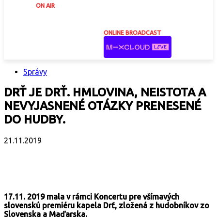
ON AIR
ONLINE BROADCAST
Správy
DRŤ JE DRŤ. HMLOVINA, NEISTOTA A
NEVYJASNENÉ OTÁZKY PRENESENÉ
DO HUDBY.
21.11.2019
Facebook
X
Email
Print
Copy 
17.11. 2019 mala v rámci Koncertu pre všímavých
slovenskú premiéru kapela Drť, zložená z hudobníkov zo
Slovenska a Maďarska.