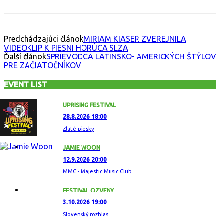
Predchádzajúci článok
MIRIAM KIASER ZVEREJNILA
VIDEOKLIP K PIESNI HORÚCA SLZA
Ďalší článok
SPRIEVODCA LATINSKO- AMERICKÝCH ŠTÝLOV
PRE ZAČIATOČNÍKOV
EVENT LIST
UPRISING FESTIVAL
28.8.2026 18:00
Zlaté piesky
JAMIE WOON
12.9.2026 20:00
MMC - Majestic Music Club
FESTIVAL OZVENY
3.10.2026 19:00
Slovenský rozhlas