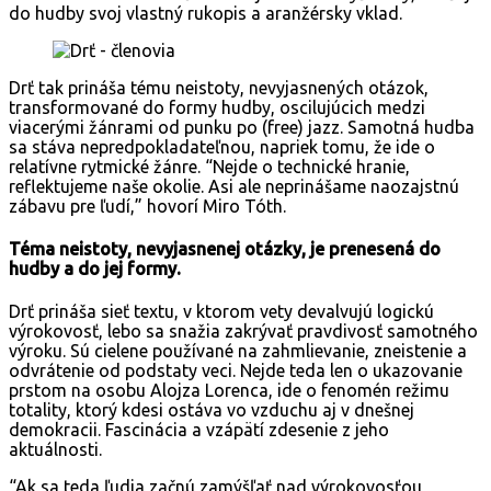
do hudby svoj vlastný rukopis a aranžérsky vklad.
Drť tak prináša tému neistoty, nevyjasnených otázok,
transformované do formy hudby, oscilujúcich medzi
viacerými žánrami od punku po (free) jazz. Samotná hudba
sa stáva nepredpokladateľnou, napriek tomu, že ide o
relatívne rytmické žánre. “Nejde o technické hranie,
reflektujeme naše okolie. Asi ale neprinášame naozajstnú
zábavu pre ľudí,” hovorí Miro Tóth.
Téma neistoty, nevyjasnenej otázky, je prenesená do
hudby a do jej formy.
Drť prináša sieť textu, v ktorom vety devalvujú logickú
výrokovosť, lebo sa snažia zakrývať pravdivosť samotného
výroku. Sú cielene používané na zahmlievanie, zneistenie a
odvrátenie od podstaty veci. Nejde teda len o ukazovanie
prstom na osobu Alojza Lorenca, ide o fenomén režimu
totality, ktorý kdesi ostáva vo vzduchu aj v dnešnej
demokracii. Fascinácia a vzápätí zdesenie z jeho
aktuálnosti.
“Ak sa teda ľudia začnú zamýšľať nad výrokovosťou,