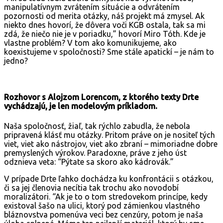
manipulatívnym zvrátením situácie a odvrátením
pozornosti od merita otázky, náš projekt má zmysel. Ak
niekto dnes hovorí, že dôvera voči KGB ostala, tak sa mi
zdá, že niečo nie je v poriadku,” hovorí Miro Tóth. Kde je
vlastne problém? V tom ako komunikujeme, ako
koexistujeme v spoločnosti? Sme stále apatickí – je nám to
jedno?
Rozhovor s Alojzom Lorencom, z ktorého texty Drte
vychádzajú, je len modelovým príkladom.
Naša spoločnosť, žiaľ, tak rýchlo zabudla, že nebola
pripravená klásť mu otázky. Pritom práve on je nositeľ tých
viet, viet ako nástrojov, viet ako zbraní – mimoriadne dobre
premyslených výrokov. Paradoxne, práve z jeho úst
odznieva veta: “Pýtate sa skoro ako kádrovák.”
V prípade Drte ľahko dochádza ku konfrontácii s otázkou,
či sa jej členovia necítia tak trochu ako novodobí
moralizátori. “Ak je to o tom stredovekom princípe, kedy
existoval šašo na ulici, ktorý pod zámienkou vlastného
bláznovstva pomenúva veci bez cenzúry, potom je naša