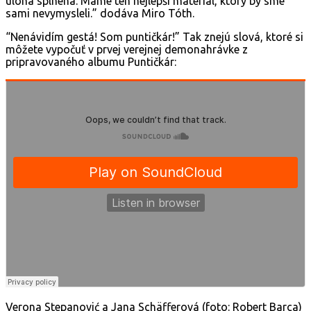
úloha splnená. Máme ten nejlepší materiál, ktorý by sme
sami nevymysleli.” dodáva Miro Tóth.
“Nenávidím gestá! Som puntičkár!” Tak znejú slová, ktoré si
môžete vypočuť v prvej verejnej demonahrávke z
pripravovaného albumu Puntičkár:
Verona Stepanović a Jana Schäfferová (foto: Robert Barca)