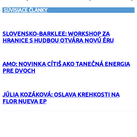
SÚVISIACE ČLÁNKY
SLOVENSKO-BARKLEE: WORKSHOP ZA
HRANICE S HUDBOU OTVÁRA NOVÚ ÉRU
AMO: NOVINKA CÍTIŠ AKO TANEČNÁ ENERGIA
PRE DVOCH
JÚLIA KOZÁKOVÁ: OSLAVA KREHKOSTI NA
FLOR NUEVA EP
Facebook
X
Email
Print
Copy 