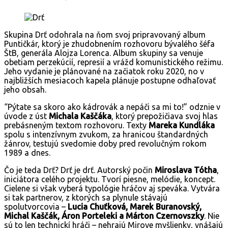
Skupina Drť odohrala na ňom svoj pripravovaný album
Puntičkár, ktorý je zhudobnením rozhovoru bývalého šéfa
ŠtB, generála Alojza Lorenca. Album skupiny sa venuje
obetiam perzekúcií, represií a vrážd komunistického režimu.
Jeho vydanie je plánované na začiatok roku 2020, no v
najbližších mesiacoch kapela plánuje postupne odhaľovať
jeho obsah.
“Pýtate sa skoro ako kádrovák a nepáči sa mi to!” odznie v
úvode z úst
Michala Kaščáka
, ktorý prepožičiava svoj hlas
prebásneným textom rozhovoru. Texty
Mareka Kundláka
spolu s intenzívnym zvukom, za hranicou štandardných
žánrov, testujú svedomie doby pred revolučným rokom
1989 a dnes.
Čo je teda Drť? Drť je drť. Autorský počin
Miroslava Tótha
,
iniciátora celého projektu. Tvorí piesne, melódie, koncept.
Cielene si však vyberá typológie hráčov aj speváka. Vytvára
si tak partnerov, z ktorých sa plynule stávajú
spolutvorcovia –
Lucia Chuťková, Marek Buranovský,
Michal Kaščák, Áron Porteleki a Márton Czernovszky
. Nie
sú to len technickí hráči – nehrajú Mirove myšlienky, vnášajú