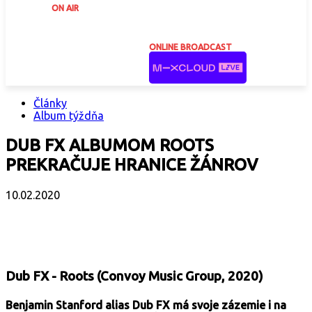
ON AIR
ONLINE BROADCAST
Články
Album týždňa
DUB FX ALBUMOM ROOTS
PREKRAČUJE HRANICE ŽÁNROV
10.02.2020
Facebook
X
Email
Print
Copy 
Dub FX - Roots (Convoy Music Group, 2020)
Benjamin Stanford alias Dub FX má svoje zázemie i na