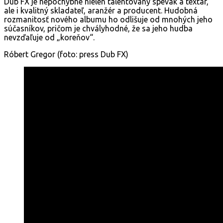
Dub FX je nepochybne nielen talentovaný spevák a textár,
ale i kvalitný skladateľ, aranžér a producent. Hudobná
rozmanitosť nového albumu ho odlišuje od mnohých jeho
súčasníkov, pričom je chvályhodné, že sa jeho hudba
nevzďaľuje od „koreňov“.
Róbert Gregor (foto: press Dub FX)