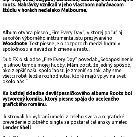
roots. Nahrávky vznikali v jeho vlastnom nahrávacom
štúdiu v horách neďaleko Melbourne.
Album otvára pieseň „Fire Every Day“, v ktorej počuť aj
saxofón výborného inštrumentalistu prezývaného
Woodnote
. Text piesne je o rozporoch medzi ľuďmi v
spoločnosti a navádza k zmene a rastu.
Dub FX o skladbe „Fire Every Day“ povedal: „Sebaposilnenie
je silnou témou mojej hudby. Mám pocit, že jediný spôsob,
ako zlepšiť našu spoločnosť, je zmeniť sa tak, aby sme
všetci robili lepšie rozhodnutia, ktoré majú vplyv na svet
okolo nás.“
Ku každej skladbe deväťpesničkového albumu Roots bol
vytvorený komiks, ktorý piesne spája do uceleného
grafického románu.
Ilustrovali ho vybraní umelci z celého sveta a o grafické
prevedenie pilotného singla sa postaral taliansky umelec
Lender Shell
.