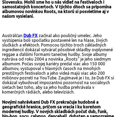
Slovensku. Mohli sme ho u nás vidieť na festivaloch i
samostatných koncertoch. V týchto dňoch sa pripomína
albumovou novinkou Roots, na ktorú si posvietime aj v
našom vysielaní.
Austrálčan
Dub FX
začínal ako pouličný umelec. Jeho
vystúpenia boli spočiatku postavené len na hlase, živých
slučkách a efektoch. Pomocou týchto troch základných
ingrediencií dokázal vytvárať pôsobivé skladby ovplyvnené
reggae a ďalšími formami tanečnej hudby. Svoje albumy
nahráva od roku 2004 a novinka „Roots“ je jeho siedmym
albumom. Počas svojej kariéry predal viac ako 150 000
albumov, vystupoval v hlavných časoch na mnohých
prestížnych festivaloch a jeho videá majú viac ako 200
miliónov pozretí na YouTube. Zaujímavé je i to, že Dub FX si
dokázal vybudovať impozantnú pozornosť na sociálnych
sieťach bez toho, aby sa jeho hudba prehrávala v
komerčných rádiách, alebo televíziách.
Novými nahrávkami Dub FX prekračuje hudobné a
geografické hranice, pričom sa vracia i ku koreňom
modernej hudby. V nových skladbách počuť dub, funk,
hip-hop, socu, calypso, dancehall, dubstep a samozrejme