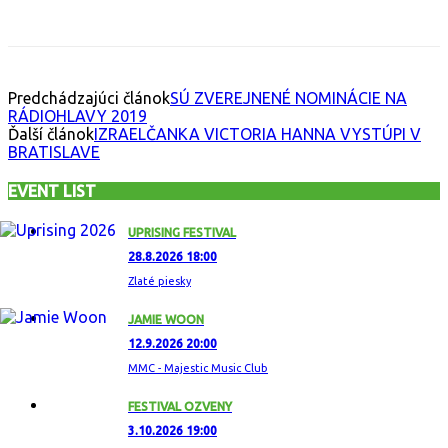
Facebook
X
Email
Print
Copy 
Predchádzajúci článok
SÚ ZVEREJNENÉ NOMINÁCIE NA
RÁDIOHLAVY 2019
Ďalší článok
IZRAELČANKA VICTORIA HANNA VYSTÚPI V
BRATISLAVE
EVENT LIST
UPRISING FESTIVAL
28.8.2026 18:00
Zlaté piesky
JAMIE WOON
12.9.2026 20:00
MMC - Majestic Music Club
FESTIVAL OZVENY
3.10.2026 19:00