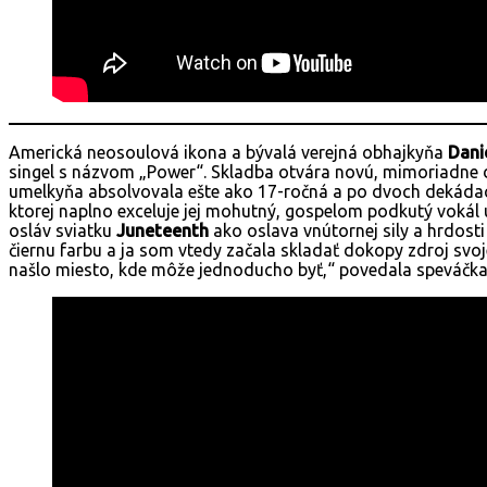
Americká neosoulová ikona a bývalá verejná obhajkyňa
Dani
singel s názvom „Power“. Skladba otvára novú, mimoriadne dôl
umelkyňa absolvovala ešte ako 17-ročná a po dvoch dekádach
ktorej naplno exceluje jej mohutný, gospelom podkutý vokál 
osláv sviatku
Juneteenth
ako oslava vnútornej sily a hrdosti
čiernu farbu a ja som vtedy začala skladať dokopy zdroj svoj
našlo miesto, kde môže jednoducho byť,“ povedala speváčka