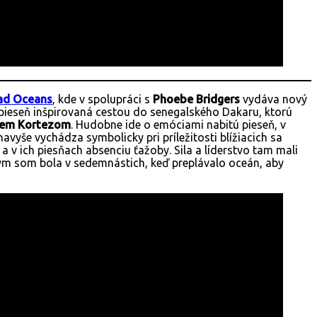
ad Oceans
, kde v spolupráci s
Phoebe Bridgers
vydáva nový
e pieseň inšpirovaná cestou do senegalského Dakaru, ktorú
em Kortezom
. Hudobne ide o emóciami nabitú pieseň, v
yše vychádza symbolicky pri príležitosti blížiacich sa
a v ich piesňach absenciu ťažoby. Sila a líderstvo tam mali
torým som bola v sedemnástich, keď preplávalo oceán, aby