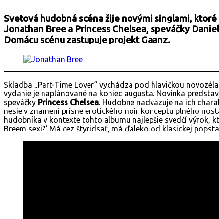
Svetová hudobná scéna žije novými singlami, ktoré
Jonathan Bree a Princess Chelsea, speváčky Daniel
Domácu scénu zastupuje projekt Gaanz.
Skladba „Part-Time Lover“ vychádza pod hlavičkou novozél
vydanie je naplánované na koniec augusta. Novinka predstav
speváčky
Princess Chelsea
. Hudobne nadväzuje na ich charak
nesie v znamení prísne erotického noir konceptu plného nost
hudobníka v kontexte tohto albumu najlepšie svedčí výrok, k
Breem sexi?‘ Má cez štyridsať, má ďaleko od klasickej popsta