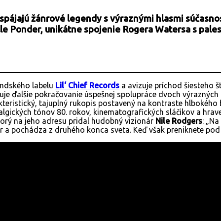
 spájajú žánrové legendy s výraznými hlasmi súčasno
le Ponder, unikátne spojenie Rogera Watersa s pales
andského labelu
Lil‘ Chief Records
a avizuje príchod šiesteho 
uje ďalšie pokračovanie úspešnej spolupráce dvoch výrazných 
teristický, tajuplný rukopis postavený na kontraste hlbokého 
algických tónov 80. rokov, kinematografických sláčikov a hrav
torý na jeho adresu pridal hudobný vizionár
Nile Rodgers
: „Na
r a pochádza z druhého konca sveta. Keď však preniknete pod t