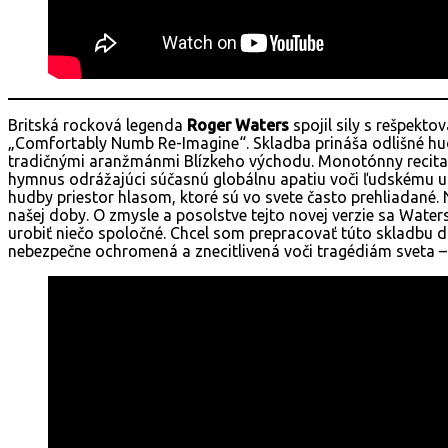
Britská rocková legenda
Roger Waters
spojil sily s rešpekt
„Comfortably Numb Re-Imagine“. Skladba prináša odlišné h
tradičnými aranžmánmi Blízkeho východu. Monotónny recitat
hymnus odrážajúci súčasnú globálnu apatiu voči ľudskému u
hudby priestor hlasom, ktoré sú vo svete často prehliadan
našej doby. O zmysle a posolstve tejto novej verzie sa Wate
urobiť niečo spoločné. Chcel som prepracovať túto skladbu d
nebezpečne ochromená a znecitlivená voči tragédiám sveta –