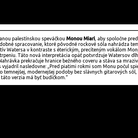
ovanou palestínskou speváčkou
Monou Miari
, aby spoločne pre
udobné spracovanie, ktoré pôvodné rockové sóla nahrádza te
ív Watersa v kontraste s éterickým, precíteným vokálom Mony
trpeniu. Táto nová interpretácia opäť potvrdzuje Watersov d
é. Nahrávka prekračuje hranice bežného coveru a stáva sa mr
rs vyjadril nasledovne: „Pred piatimi rokmi som Monu počul sp
o temnejšej, modernejšej podoby bez slávnych gitarových sól, 
 táto verzia má byť budíčkom.“