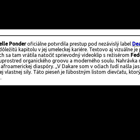
elle Ponder
oficiálne potvrdila prestup pod nezávislý label
De
ežitú kapitolu v jej umeleckej kariére. Textovo aj vizuálne j
 sa tam vrátila natočiť sprievodný videoklip s režisérom
Fed
uprostred organického groovu a moderného soulu. Nahrávka nav
 afroamerickej diaspóry. „V Dakare som v očiach ľudí našla jas 
ej vlastnej sily. Táto pieseň je ľúbostným listom dievčaťu, k
.