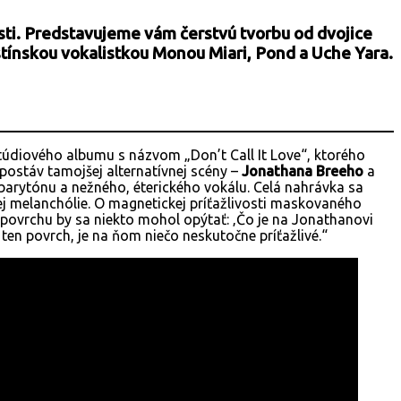
sti. Predstavujeme vám čerstvú tvorbu od dvojice
tínskou vokalistkou Monou Miari, Pond a Uche Yara.
štúdiového albumu s názvom „Don’t Call It Love“, ktorého
postáv tamojšej alternatívnej scény –
Jonathana Breeho
a
barytónu a nežného, éterického vokálu. Celá nahrávka sa
ej melanchólie. O magnetickej príťažlivosti maskovaného
 povrchu by sa niekto mohol opýtať: ‚Čo je na Jonathanovi
en povrch, je na ňom niečo neskutočne príťažlivé.“