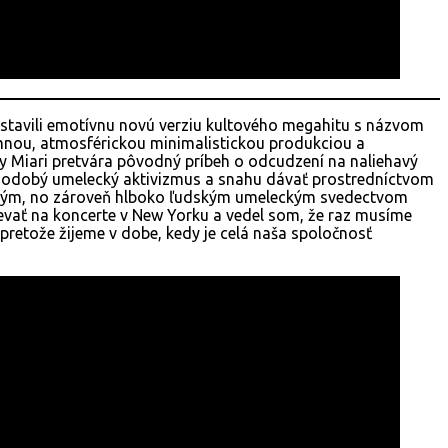
dstavili emotívnu novú verziu kultového megahitu s názvom
mnou, atmosférickou minimalistickou produkciou a
 Miari pretvára pôvodný príbeh o odcudzení na naliehavý
lhodobý umelecký aktivizmus a snahu dávať prostredníctvom
azivým, no zároveň hlboko ľudským umeleckým svedectvom
ievať na koncerte v New Yorku a vedel som, že raz musíme
pretože žijeme v dobe, kedy je celá naša spoločnosť