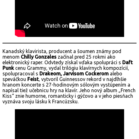
Kanadský klavirista, producent a šoumen známy pod
menom
Chilly Gonzales
začínal pred 25 rokmi ako
elektronický raper. Odvtedy získal vďaka spolupráci s
Daft
Punk
cenu Grammy, vydal trilógiu klavírnych kompozícií,
spolupracoval s
Drakeom, Jarvisom Cockerom
alebo
speváčkou
Feist
, vytvoril Guinnessov rekord v najdlhšie
hranom koncerte s 27-hodinovým sólovým vystúpením a
napísal tiež učebnicu hry na klavír. Jeho nový album „French
Kiss“ znie humorne, romanticky i gýčovo a v jeho piesňach
vyznáva svoju lásku k Francúzsku.