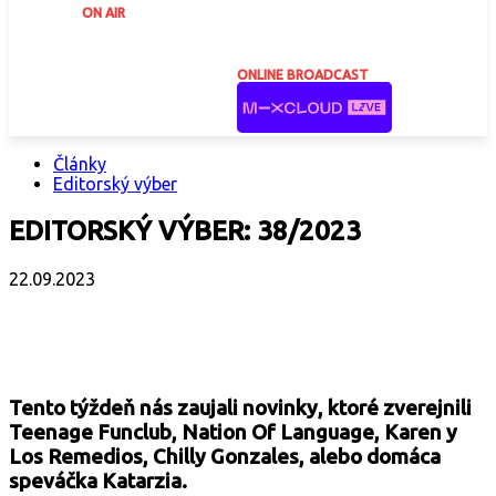
ON AIR
ONLINE BROADCAST
Články
Editorský výber
EDITORSKÝ VÝBER: 38/2023
22.09.2023
Facebook
X
Email
Print
Copy 
Tento týždeň nás zaujali novinky, ktoré zverejnili
Teenage Funclub, Nation Of Language, Karen y
Los Remedios, Chilly Gonzales, alebo domáca
speváčka Katarzia.