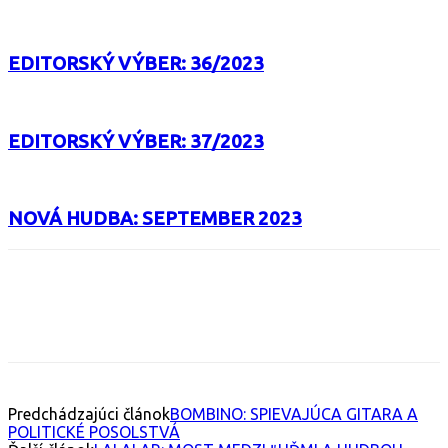
EDITORSKÝ VÝBER: 36/2023
EDITORSKÝ VÝBER: 37/2023
NOVÁ HUDBA: SEPTEMBER 2023
Facebook
X
Email
Print
Copy 
Predchádzajúci článok
BOMBINO: SPIEVAJÚCA GITARA A
POLITICKÉ POSOLSTVÁ