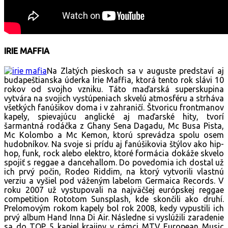
IRIE MAFFIA
Na Zlatých pieskoch sa v auguste predstaví aj
budapeštianska úderka Irie Maffia, ktorá tento rok slávi 10
rokov od svojho vzniku. Táto maďarská superskupina
vytvára na svojich vystúpeniach skvelú atmosféru a strháva
všetkých fanúšikov doma i v zahraničí. Štvoricu frontmanov
kapely, spievajúcu anglické aj maďarské hity, tvorí
šarmantná rodáčka z Ghany Sena Dagadu, Mc Busa Pista,
Mc Kolombo a Mc Kemon, ktorú sprevádza spolu osem
hudobníkov. Na svoje si prídu aj fanúšikovia štýlov ako hip-
hop, funk, rock alebo elektro, ktoré formácia dokáže skvelo
spojiť s reggae a dancehallom. Do povedomia ich dostal už
ich prvý počin, Rodeo Riddim, na ktorý vytvorili vlastnú
verziu a vyšiel pod váženým labelom Germaica Records. V
roku 2007 už vystupovali na najväčšej európskej reggae
competition Rototom Sunsplash, kde skončili ako druhí.
Prelomovým rokom kapely bol rok 2008, kedy vypustili ich
prvý album Hand Inna Di Air. Následne si vyslúžili zaradenie
sa do TOP 5 kapiel krajiny v rámci MTV European Music