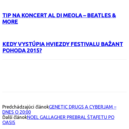
TIP NA KONCERT AL DI MEOLA – BEATLES &
MORE
KEDY VYSTÚPIA HVIEZDY FESTIVALU BAŽANT
POHODA 2015?
Facebook
X
Email
Print
Copy 
Predchádzajúci článok
GENETIC DRUGS A CYBERJAM –
DNES O 20:00
Ďalší článok
NOEL GALLAGHER PREBRAL ŠTAFETU PO
OASIS