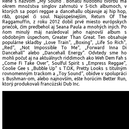
Rene s názvom „My Sound“. Bohatú hudobnú tvorbu má
okrem množstva singlov zahrnutú v 5-tich albumoch, v
ktorých sa popri reggae a dancehallu objavuje aj hip hop,
r&b, gospel či soul. Najúspešnejším, Return Of The
Raggamuffin, z roku 2012 dobil prvé miesto európskych
priečok, čím predbehol aj Seana Paula a mnohých iných. Po
ňom minulý máj nasledoval jeho najnovší album s
obdobným úspechom, Greater Than Great. Ten obsahuje
populárne skladby „Love Train“, „Boxing“, „Life So Rich“,
„Red“, „Not Impossible To Me“, „Forward Inna Di
Dancehall“ alebo „Dancehall Energy“. Odvtedy sme ho
mohli počuť aj na aktuálnych riddimoch ako Weh Dem Fah s
„Come Fi Take Over“, Soulful Spirit s „Empress Reggae“,
Coolie Gee s „Bubble Up“ s T.O.K, Pretty Looks s titulným
rovnomenným trackom a „Toy Sound“, obidve v spolupráci
s Bushman-om, alebo najnovším, ešte horúcim Better Run,
ktorý produkovali francúzski Dub Inc.