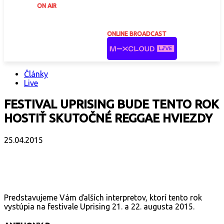
ON AIR
ONLINE BROADCAST
Články
Live
FESTIVAL UPRISING BUDE TENTO ROK
HOSTIŤ SKUTOČNÉ REGGAE HVIEZDY
25.04.2015
Facebook
X
Email
Print
Copy 
Predstavujeme Vám ďalších interpretov, ktorí tento rok
vystúpia na festivale Uprising 21. a 22. augusta 2015.