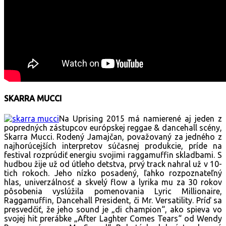
SKARRA MUCCI
Na Uprising 2015 má namierené aj jeden z
popredných zástupcov európskej reggae & dancehall scény,
Skarra Mucci. Rodený Jamajčan, považovaný za jedného z
najhorúcejších interpretov súčasnej produkcie, príde na
festival rozprúdiť energiu svojimi raggamuffin skladbami. S
hudbou žije už od útleho detstva, prvý track nahral už v 10-
tich rokoch. Jeho nízko posadený, ľahko rozpoznateľný
hlas, univerzálnosť a skvelý flow a lyrika mu za 30 rokov
pôsobenia vyslúžila pomenovania Lyric Millionaire,
Raggamuffin, Dancehall President, či Mr. Versatility. Príď sa
presvedčiť, že jeho sound je „di champion“, ako spieva vo
svojej hit prerábke „After Laghter Comes Tears“ od Wendy