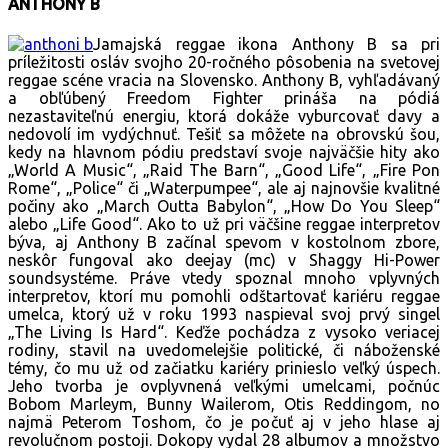
ANTHONY B
Jamajská reggae ikona Anthony B sa pri
príležitosti osláv svojho 20-ročného pôsobenia na svetovej
reggae scéne vracia na Slovensko. Anthony B, vyhľadávaný
a obľúbený Freedom Fighter prináša na pódiá
nezastaviteľnú energiu, ktorá dokáže vyburcovať davy a
nedovolí im vydýchnuť. Tešiť sa môžete na obrovskú šou,
kedy na hlavnom pódiu predstaví svoje najväčšie hity ako
„World A Music“, „Raid The Barn“, „Good Life“, „Fire Pon
Rome“, „Police“ či „Waterpumpee“, ale aj najnovšie kvalitné
počiny ako „March Outta Babylon“, „How Do You Sleep“
alebo „Life Good“. Ako to už pri väčšine reggae interpretov
býva, aj Anthony B začínal spevom v kostolnom zbore,
neskôr fungoval ako deejay (mc) v Shaggy Hi-Power
soundsystéme. Práve vtedy spoznal mnoho vplyvných
interpretov, ktorí mu pomohli odštartovať kariéru reggae
umelca, ktorý už v roku 1993 naspieval svoj prvý singel
„The Living Is Hard“. Keďže pochádza z vysoko veriacej
rodiny, stavil na uvedomelejšie politické, či náboženské
témy, čo mu už od začiatku kariéry prinieslo veľký úspech.
Jeho tvorba je ovplyvnená veľkými umelcami, počnúc
Bobom Marleym, Bunny Wailerom, Otis Reddingom, no
najmä Peterom Toshom, čo je počuť aj v jeho hlase aj
revolučnom postoji. Dokopy vydal 28 albumov a množstvo