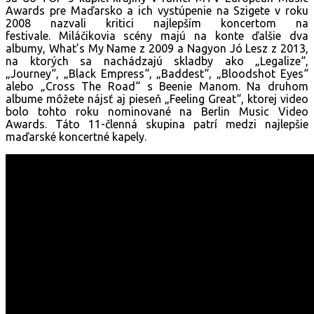
Awards pre Maďarsko a ich vystúpenie na Szigete v roku
2008 nazvali kritici najlepším koncertom na
festivale. Miláčikovia scény majú na konte ďalšie dva
albumy, What’s My Name z 2009 a Nagyon Jó Lesz z 2013,
na ktorých sa nachádzajú skladby ako „Legalize“,
„Journey“, „Black Empress“, „Baddest“, „Bloodshot Eyes“
alebo „Cross The Road“ s Beenie Manom. Na druhom
albume môžete nájsť aj pieseň „Feeling Great“, ktorej video
bolo tohto roku nominované na Berlin Music Video
Awards. Táto 11-členná skupina patrí medzi najlepšie
maďarské koncertné kapely.