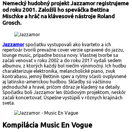
Nemecký hudobný projekt Jazzamor registrujeme
od roku 2001. Založili ho speváčka Bettina
Mischke a hráč na klávesové nástroje Roland
Grosch.
Jazzamor
spočiatku vystupovali ako kvarteto a ich
repertoár tvorili prevažne cover verzie upravené do jazzu,
lounge music, prípadne bossa novy. Vlastnej tvorbe sa
začali venovať v roku 2002 a do roku 2017 vydali sedem
albumov, z ktorých každý bol niečím výnimočný. Ich hudbu
charakterizuje elektronika, melancholické piano, zvuk
kontrabasu, jemný Bettinin spev a rytmy sčasti ovplyvnené
aj latinsko-americkou hudbou. Skladby sú väčšinou
jednoduché a hravé, pričom dôraz je kladený na detaily.
Spočiatku boli Jazzamor len štúdiovým projektom, neskôr
začali koncertovať. Úspešne vystúpili v rôznych krajinách
sveta.
Kompilácia Music En Vogue