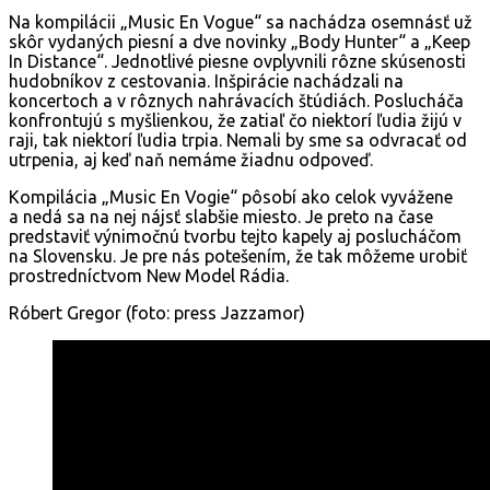
Na kompilácii „Music En Vogue“ sa nachádza osemnásť už
skôr vydaných piesní a dve novinky „Body Hunter“ a „Keep
In Distance“. Jednotlivé piesne ovplyvnili rôzne skúsenosti
hudobníkov z cestovania. Inšpirácie nachádzali na
koncertoch a v rôznych nahrávacích štúdiách. Poslucháča
konfrontujú s myšlienkou, že zatiaľ čo niektorí ľudia žijú v
raji, tak niektorí ľudia trpia. Nemali by sme sa odvracať od
utrpenia, aj keď naň nemáme žiadnu odpoveď.
Kompilácia „Music En Vogie“ pôsobí ako celok vyvážene
a nedá sa na nej nájsť slabšie miesto. Je preto na čase
predstaviť výnimočnú tvorbu tejto kapely aj poslucháčom
na Slovensku. Je pre nás potešením, že tak môžeme urobiť
prostredníctvom New Model Rádia.
Róbert Gregor (foto: press Jazzamor)