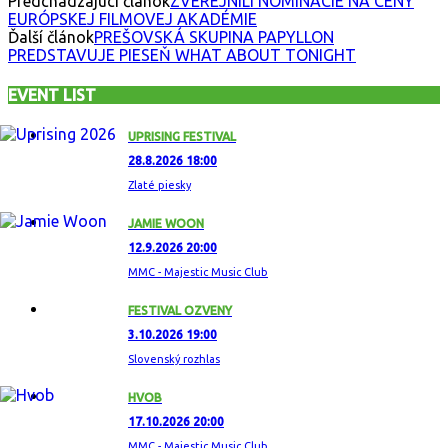
Predchádzajúci článok
ZVEREJNILI NOMINÁCIE NA CENY
EURÓPSKEJ FILMOVEJ AKADÉMIE
Ďalší článok
PREŠOVSKÁ SKUPINA PAPYLLON
PREDSTAVUJE PIESEŇ WHAT ABOUT TONIGHT
EVENT LIST
UPRISING FESTIVAL
28.8.2026 18:00
Zlaté piesky
JAMIE WOON
12.9.2026 20:00
MMC - Majestic Music Club
FESTIVAL OZVENY
3.10.2026 19:00
Slovenský rozhlas
HVOB
17.10.2026 20:00
MMC - Majestic Music Club