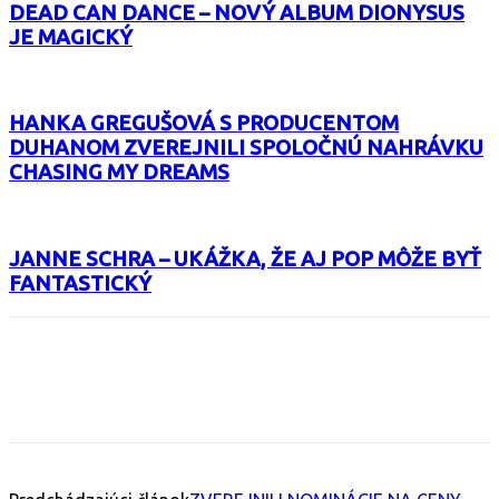
DEAD CAN DANCE – NOVÝ ALBUM DIONYSUS
JE MAGICKÝ
HANKA GREGUŠOVÁ S PRODUCENTOM
DUHANOM ZVEREJNILI SPOLOČNÚ NAHRÁVKU
CHASING MY DREAMS
JANNE SCHRA – UKÁŽKA, ŽE AJ POP MÔŽE BYŤ
FANTASTICKÝ
Facebook
X
Email
Print
Copy 