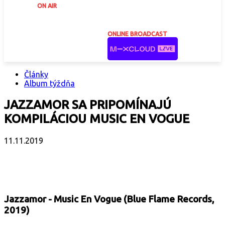
ON AIR
ONLINE BROADCAST
Články
Album týždňa
JAZZAMOR SA PRIPOMÍNAJÚ
KOMPILÁCIOU MUSIC EN VOGUE
11.11.2019
Facebook
X
Email
Print
Copy 
Jazzamor - Music En Vogue (Blue Flame Records,
2019)