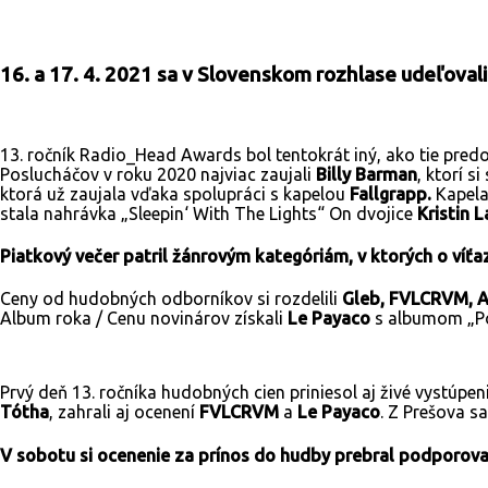
16. a 17. 4. 2021 sa v Slovenskom rozhlase udeľov
13. ročník Radio_Head Awards bol tentokrát iný, ako tie predo
Poslucháčov v roku 2020 najviac zaujali
Billy Barman
, ktorí 
ktorá už zaujala vďaka spolupráci s kapelou
Fallgrapp.
Kapela
stala nahrávka „Sleepin‘ With The Lights“ On dvojice
Kristin 
Piatkový večer patril žánrovým kategóriám, v ktorých o víť
Ceny od hudobných odborníkov si rozdelili
Gleb, FVLCRVM, A
Album roka / Cenu novinárov získali
Le Payaco
s albumom „Po
Prvý deň 13. ročníka hudobných cien priniesol aj živé vystúpe
Tótha
, zahrali aj ocenení
FVLCRVM
a
Le Payaco
. Z Prešova s
V sobotu si ocenenie za prínos do hudby prebral podporova