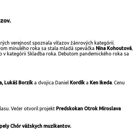
zov.
orých verejnosť spoznala víťazov žánrových kategórií.
javom minulého roka sa stala mladá speváčka
Nina Kohoutová
,
to v kategórii Skladba roka. Debutom pandemického roka sa
, Lukáš Borzík
a dvojica Daniel
Kordík
a
Ken Ikeda
. Cenu
asu. Večer otvoril projekt
Predskokan Otrok
Miroslava
apely Chór vážskych muzikantov.