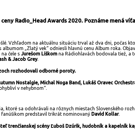
ali ceny Radio_Head Awards 2020. Poznáme mená víťa
šlé. Vzhľadom na aktuálnu situáciu trval až dva dni, počas kt
si s albumom „Zlatý vek“ odniesli hlavnú cenu Album roka. Ob
 na čele s
Jurešom Liškom
na Rádiohlavách bodovala tiež, a 
Lash & Jacob Grey
.
azoch rozhodovali odborné poroty.
utumn Nostalgie, Michal Noga Band, Lukáš Oravec Orchestra
hybliví v nehybnom“.
nia, ktoré sa odohrávali na rôznych miestach Slovenského rozhl
a fanúšikom predstavil trikrát nominovaný
David Kollar
.
teľ trenčianskej scény Ľuboš Dzúrik, hudobník a kapelník k