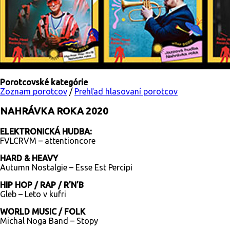
Porotcovské kategórie
Zoznam porotcov
/
Prehľad hlasovaní porotcov
NAHRÁVKA ROKA 2020
ELEKTRONICKÁ HUDBA:
FVLCRVM – attentioncore
HARD & HEAVY
Autumn Nostalgie – Esse Est Percipi
HIP HOP / RAP / R’N’B
Gleb – Leto v kufri
WORLD MUSIC / FOLK
Michal Noga Band – Stopy