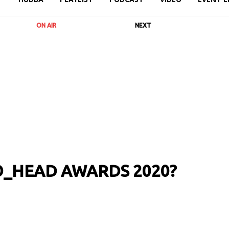
ON AIR
NEXT
O_HEAD AWARDS 2020?
RL