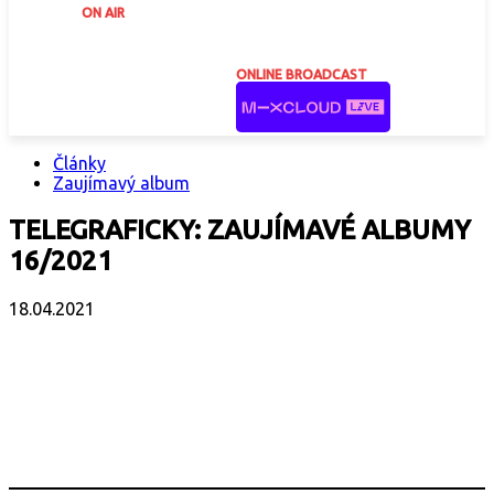
ON AIR
ONLINE BROADCAST
Články
Zaujímavý album
TELEGRAFICKY: ZAUJÍMAVÉ ALBUMY
16/2021
18.04.2021
Facebook
X
Email
Print
Copy 