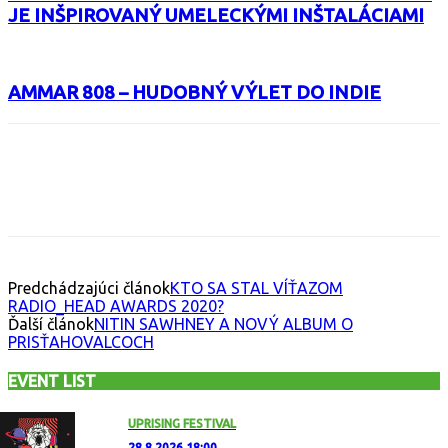
JE INŠPIROVANÝ UMELECKÝMI INŠTALÁCIAMI
AMMAR 808 – HUDOBNÝ VÝLET DO INDIE
Facebook
X
Email
Print
Copy 
Predchádzajúci článok
KTO SA STAL VÍŤAZOM
RADIO_HEAD AWARDS 2020?
Ďalší článok
NITIN SAWHNEY A NOVÝ ALBUM O
PRISŤAHOVALCOCH
EVENT LIST
UPRISING FESTIVAL
28.8.2026 18:00