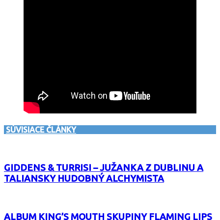
SÚVISIACE ČLÁNKY
GIDDENS & TURRISI – JUŽANKA Z DUBLINU A
TALIANSKY HUDOBNÝ ALCHYMISTA
ALBUM KING’S MOUTH SKUPINY FLAMING LIPS