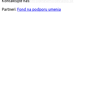
Kontaktujte nás:
info@newmodelradio.sk
SLEDUJTE NÁS
Partneri:
Fond na podporu umenia