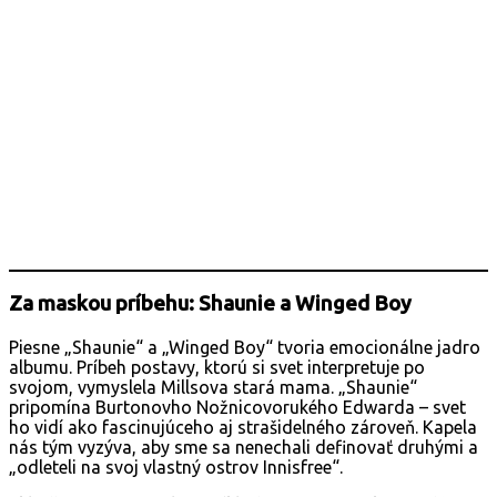
Za maskou príbehu: Shaunie a Winged Boy
Piesne „Shaunie“ a „Winged Boy“ tvoria emocionálne jadro
albumu. Príbeh postavy, ktorú si svet interpretuje po
svojom, vymyslela Millsova stará mama. „Shaunie“
pripomína Burtonovho Nožnicovorukého Edwarda – svet
ho vidí ako fascinujúceho aj strašidelného zároveň. Kapela
nás tým vyzýva, aby sme sa nenechali definovať druhými a
„odleteli na svoj vlastný ostrov Innisfree“.