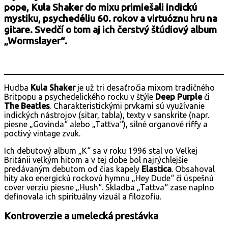
pope, Kula Shaker do mixu primiešali indickú
mystiku, psychedéliu 60. rokov a virtuóznu hru na
gitare. Svedčí o tom aj ich čerstvý štúdiový album
„Wormslayer“.
Hudba
Kula Shaker
je už tri desaťročia mixom tradičného
Britpopu a psychedelického rocku v štýle
Deep Purple
či
The Beatles
. Charakteristickými prvkami sú využívanie
indických nástrojov (sitar, tabla), texty v sanskrite (napr.
piesne „Govinda“ alebo „Tattva“), silné organové riffy a
poctivý vintage zvuk.
Ich debutový album „K“ sa v roku 1996 stal vo Veľkej
Británii veľkým hitom a v tej dobe bol najrýchlejšie
predávaným debutom od čias kapely
Elastica
. Obsahoval
hity ako energickú rockovú hymnu „Hey Dude“ či úspešnú
cover verziu piesne „Hush“. Skladba „Tattva“ zase naplno
definovala ich spirituálny vizuál a filozofiu.
Kontroverzie a umelecká prestávka