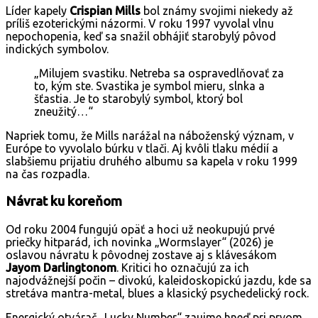
Líder kapely
Crispian Mills
bol známy svojimi niekedy až
príliš ezoterickými názormi. V roku 1997 vyvolal vlnu
nepochopenia, keď sa snažil obhájiť starobylý pôvod
indických symbolov.
„Milujem svastiku. Netreba sa ospravedlňovať za
to, kým ste. Svastika je symbol mieru, slnka a
šťastia. Je to starobylý symbol, ktorý bol
zneužitý…“
Napriek tomu, že Mills narážal na náboženský význam, v
Európe to vyvolalo búrku v tlači. Aj kvôli tlaku médií a
slabšiemu prijatiu druhého albumu sa kapela v roku 1999
na čas rozpadla.
Návrat ku koreňom
Od roku 2004 fungujú opäť a hoci už neokupujú prvé
priečky hitparád, ich novinka „Wormslayer“ (2026) je
oslavou návratu k pôvodnej zostave aj s klávesákom
Jayom Darlingtonom
. Kritici ho označujú za ich
najodvážnejší počin – divokú, kaleidoskopickú jazdu, kde sa
stretáva mantra-metal, blues a klasický psychedelický rock.
Energický otvárač „Lucky Number“ zaujme hneď pri prvom