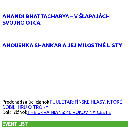
ANANDI BHATTACHARYA – V ŠĽAPAJÁCH
SVOJHO OTCA
ANOUSHKA SHANKAR A JEJ MILOSTNÉ LISTY
Facebook
X
Email
Print
Copy 
Predchádzajúci článok
TUULETAR: FÍNSKE HLASY, KTORÉ
DOBILI HRU O TRÓNY
Ďalší článok
THE UKRAINIANS: 40 ROKOV NA CESTE
EVENT LIST