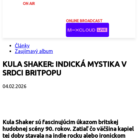
ON AIR
ONLINE BROADCAST
Články
Zaujímavý album
KULA SHAKER: INDICKÁ MYSTIKA V
SRDCI BRITPOPU
04.02.2026
Facebook
X
Email
Print
Copy 
Kula Shaker sú fascinujúcim úkazom britskej
hudobnej scény 90. rokov. Zatiaľ čo väčšina kapiel
tej doby stavala na indie rocku alebo ironickom