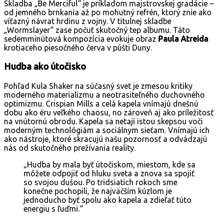
Skladba „Be Merciful“ je príkladom majstrovskej gradácie –
od jemného brnkania až po mohutný refrén, ktorý znie ako
víťazný návrat hrdinu z vojny. V titulnej skladbe
„Wormslayer“ zase počuť skutočný tep albumu. Táto
sedemminútová kompozícia evokuje obraz
Paula Atreida
krotiaceho piesočného červa v púšti Duny.
Hudba ako útočisko
Pohľad Kula Shaker na súčasný svet je zmesou kritiky
moderného materializmu a neotrasiteľného duchovného
optimizmu.
Crispian Mills a celá kapela vnímajú dnešnú
dobu ako éru veľkého chaosu, no zároveň aj ako príležitosť
na vnútornú obrodu. Kapela sa netají istou skepsou voči
moderným technológiám a sociálnym sieťam. Vnímajú ich
ako nástroje, ktoré skracujú našu pozornosť a odvádzajú
nás od skutočného prežívania reality.
„Hudba by mala byť útočiskom, miestom, kde sa
môžete odpojiť od hluku sveta a znova sa spojiť
so svojou dušou. Po tridsiatich rokoch sme
konečne pochopili, že najväčším kúzlom je
jednoducho byť spolu ako kapela a zdieľať túto
energiu s ľuďmi.“