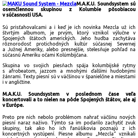
M.A.K.U. Soundsystem sú
osemčlennou skupinou z Kolumbie pôsobiacou
v súčasnosti USA.
Sú prisťahovalcami a i keď je ich novinka Mezcla už ich
štvrtým albumom, je prvým, ktorý vznikol výlučne v
Spojených štátoch amerických. Jeho hudba zachytáva
rôznorodosť protichodných kultúr súčasnej Severnej
a Južnej Ameriky, alebo presnejšie, stelesňuje pohľad na
súčasnú Ameriku očami Kolúmbijčana.
Skupina vo svojich piesňach spája kolumbijské rytmy
s afrobeatom, jazzom a mnohými ďalšími hudobnými
žánrami. Texty piesní sú v väčšinou v španielčine a miestami
i v angličtine.
M.A.K.U. Soundsystem v poslednom čase veľa
koncertovali a to nielen na pôde Spojených štátov, ale aj
v Európe.
Preto pre nich nebolo problémom nahrať väčšinu nových
piesní naraz naživo. Týmto sa im podarilo zachytiť zvuk
skupiny, tak ako ho ich fanúšikovia poznajú z ich
koncertných vystúpení. Piesne albumu „Mezcla“ vznikali