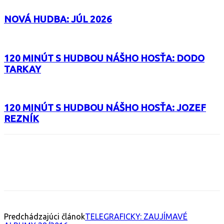
NOVÁ HUDBA: JÚL 2026
120 MINÚT S HUDBOU NÁŠHO HOSŤA: DODO
TARKAY
120 MINÚT S HUDBOU NÁŠHO HOSŤA: JOZEF
REZNÍK
Facebook
X
Email
Print
Copy 
Predchádzajúci článok
TELEGRAFICKY: ZAUJÍMAVÉ