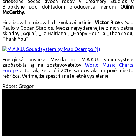
priebežne počas dvoch rokov v Creamery Studios v
Brooklyne pod dohľadom producenta menom
Quinn
McCarthy
.
Finalizoval a mixoval ich zvukový inžinier
Victor Rice
v Sao
Paulo v Copan Studios. Medzi najvydarenejšie z nich patria
skladby „Agua“, „La Haitiana“, „Happy Hour“ a „Thank You,
Thank You“.
Energická novinka Mezcla od M.A.K.U. Soundsystem
zapôsobila aj na zostavovateľov
World Music Charts
Europe
a to tak, že v júli 2016 sa dostala na prvé miesto
rebríčka. Veríme, že spestrí i naše letné vysielanie.
Róbert Gregor