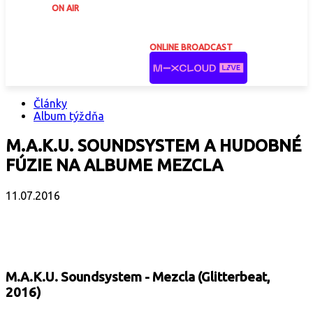
ON AIR
ONLINE BROADCAST
Články
Album týždňa
M.A.K.U. SOUNDSYSTEM A HUDOBNÉ
FÚZIE NA ALBUME MEZCLA
11.07.2016
Facebook
X
Email
Print
Copy 
M.A.K.U. Soundsystem - Mezcla (Glitterbeat,
2016)