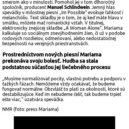
smerom ako v minulosti. Pomohol jej v tom dlhoročný
spoločník, producent
Manuel Schlindwein
. Jemný hlas
speváčky v milostnej piesni „Im Possible“ evokuje ľahkosť i
melanchóliu. Text skladby je o tom, že aj keď máte hlavu v
smútku, môžete mať romantický vzťah. V titulnej,
elektronicky znejúcej skladbe „A Woman Alone“, Mariama
kalkuluje so sociálnym znevýhodnením žien, či už v podobe
rodových rozdielov, odmeňovaní, alebo nedostatočnej
bezpečnosti na verejných priestranstvách.
Prostredníctvom nových piesní Mariama
prekonáva svoju bolesť. Hudba sa stala
podstatnou súčasťou jej liečebného procesu
„Musíme normalizovať pocity, vlastnú potrebu a podporu v
ťažkých fázach. Nemôžeme vždy očakávať, že budeme
fungovať normálne. Obzvlášť to platí za okolností, ktoré sú
destabilizujúce. Keď im nebudeme čeliť, tak budeme trpieť
ešte viac,“ uzatvára speváčka.
NMR (foto: press Mariama)