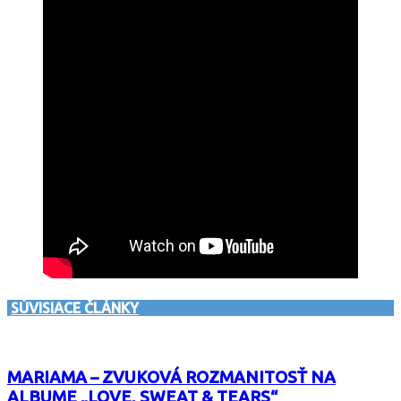
SÚVISIACE ČLÁNKY
MARIAMA – ZVUKOVÁ ROZMANITOSŤ NA
ALBUME „LOVE, SWEAT & TEARS“