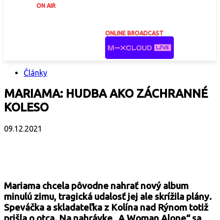
ON AIR
ONLINE BROADCAST
Články
MARIAMA: HUDBA AKO ZÁCHRANNÉ
KOLESO
09.12.2021
Facebook
X
Email
Print
Copy 
Mariama chcela pôvodne nahrať nový album
minulú zimu, tragická udalosť jej ale skrížila plány.
Speváčka a skladateľka z Kolína nad Rýnom totiž
prišla o otca. Na nahrávke „A Woman Alone“ sa