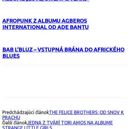
AFROPUNK Z ALBUMU AGBEROS
INTERNATIONAL OD ADE BANTU
BAB L’BLUZ – VSTUPNÁ BRÁNA DO AFRICKÉHO
BLUES
Facebook
X
Email
Print
Copy 
Predchádzajúci článok
THE FELICE BROTHERS: OD SNOV K
PRACHU
Ďalší článok
JEDNA Z TVÁRÍ TORI AMOS NA ALBUME
STRANGE LITTLE GIRLS