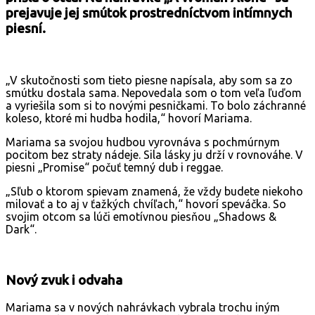
prejavuje jej smútok prostredníctvom intímnych
piesní.
„V skutočnosti som tieto piesne napísala, aby som sa zo
smútku dostala sama. Nepovedala som o tom veľa ľuďom
a vyriešila som si to novými pesničkami. To bolo záchranné
koleso, ktoré mi hudba hodila,“ hovorí Mariama.
Mariama sa svojou hudbou vyrovnáva s pochmúrnym
pocitom bez straty nádeje. Sila lásky ju drží v rovnováhe. V
piesni „Promise“ počuť temný dub i reggae.
„Sľub o ktorom spievam znamená, že vždy budete niekoho
milovať a to aj v ťažkých chvíľach,“ hovorí speváčka. So
svojim otcom sa lúči emotívnou piesňou „Shadows &
Dark“.
Nový zvuk i odvaha
Mariama sa v nových nahrávkach vybrala trochu iným