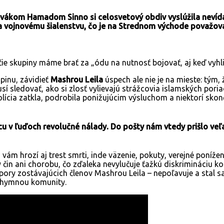
vákom Hamadom Sinno si celosvetový obdiv vyslúžila nevíd
a vojnovému šialenstvu, čo je na Strednom východe považov
ie skupiny máme brať za „ódu na nutnosť bojovať, aj keď vyhl
pinu, závidieť
Mashrou Leila
úspech ale nie je na mieste: tým
í sledovať, ako si zlosť vylievajú strážcovia islamských poria
olícia zatkla, podrobila ponižujúcim výsluchom a niektorí skon
u v ľuďoch revolučné nálady. Do pošty nám vtedy prišlo veľ
vám hrozí aj trest smrti, inde väzenie, pokuty, verejné poníže
ý čin ani chorobu, čo zďaleka nevylučuje ťažkú diskrimináciu 
odpory zostávajúcich členov Mashrou Leila – nepoľavuje a st
e hymnou komunity.