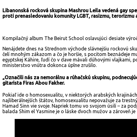
Libanonská rocková skupina Mashrou Leila vedená gay spe
proti prenasledovaniu komunity LGBT, rasizmu, terorizmu 
Kompilačný album The Beirut School oslavujúci desiate výroč
Nenájdete dnes na Strednom východe slávnejšiu rockovú sku
čelí mnohým zákazom a čo je horšie, s pocitom beznádeje mus
egyptskej Káhire, ľudí čo v dave mávali dúhovými vlajkami, p
ministerstvo vnútra dokonca úplne zrušilo.
„Označili nás za nemorálnu a rúhačskú skupinu, podnecujúc
gitarista
Firas Abou Fakher
.
Pokiaľ ide o homosexualitu, v niektorých arabských krajinách 
najliberálnejších štátov, homosexualitu nepovažuje za trestn
Hamad Sinn vie svoje. Napriek tomu vo svojom úsilí – za p
balada Shim el Yasmine je o láske dvoch mužov a zároveň j