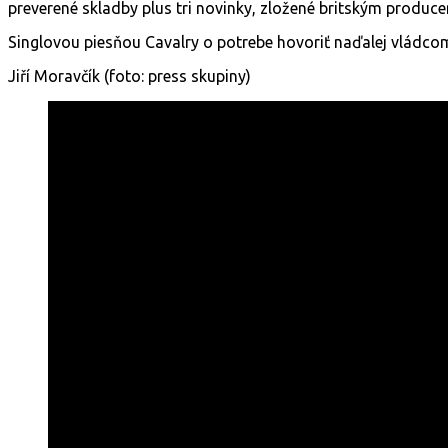
preverené skladby plus tri novinky, zložené britským produ
Singlovou piesňou Cavalry o potrebe hovoriť naďalej vládcom
Jiří Moravčík (foto: press skupiny)