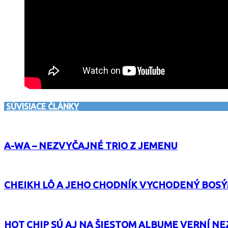
SÚVISIACE ČLÁNKY
A-WA – NEZVYČAJNÉ TRIO Z JEMENU
CHEIKH LÔ A JEHO CHODNÍK VYCHODENÝ BOS
HOT CHIP SÚ AJ NA ŠIESTOM ALBUME VERNÍ N