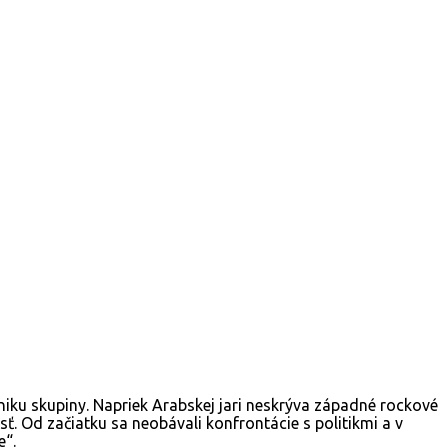
niku skupiny. Napriek Arabskej jari neskrýva západné rockové
. Od začiatku sa neobávali konfrontácie s politikmi a v
e“.