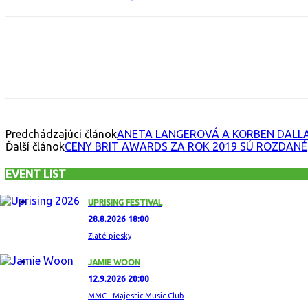
Facebook
X
Email
Print
Copy 
Predchádzajúci článok
ANETA LANGEROVÁ A KORBEN DALLA
Ďalší článok
CENY BRIT AWARDS ZA ROK 2019 SÚ ROZDANÉ
EVENT LIST
UPRISING FESTIVAL
28.8.2026 18:00
Zlaté piesky
JAMIE WOON
12.9.2026 20:00
MMC - Majestic Music Club