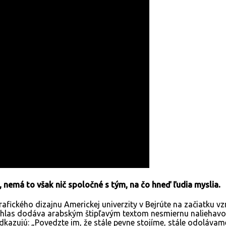
nemá to však nič spoločné s tým, na čo hneď ľudia myslia.
fického dizajnu Americkej univerzity v Bejrúte na začiatku vz
 hlas dodáva arabským štipľavým textom nesmiernu naliehavosť
kazujú: „Povedzte im, že stále pevne stojíme, stále odolávam