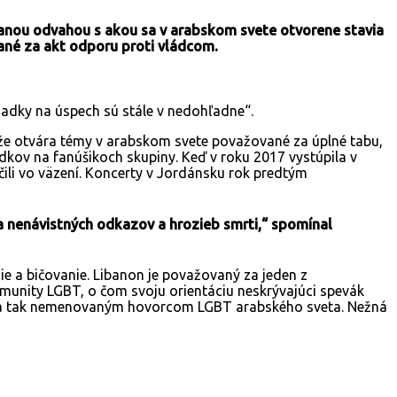
anou odvahou s akou sa v arabskom svete otvorene stavia
ané za akt odporu proti vládcom.
iadky na úspech sú stále v nedohľadne“.
, že otvára témy v arabskom svete považované za úplné tabu,
dkov na fanúšikoch skupiny. Keď v roku 2017 vystúpila v
čili vo väzení. Koncerty v Jordánsku rok predtým
a nenávistných odkazov a hrozieb smrti,“ spomínal
nie a bičovanie. Libanon je považovaný za jeden z
komunity LGBT, o čom svoju orientáciu neskrývajúci spevák
al sa tak nemenovaným hovorcom LGBT arabského sveta. Nežná