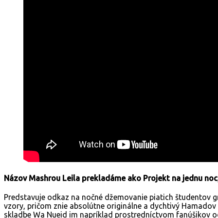
Názov Mashrou Leila prekladáme ako Projekt na jednu noc, 
Predstavuje odkaz na nočné džemovanie piatich študentov gra
vzory, pričom znie absolútne originálne a dychtivý Hamadov
skladbe Wa Nueid im napríklad prostredníctvom fanúšikov od