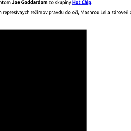
centom
Joe Goddardom
zo skupiny
Hot Chip
.
 represívnych režimov pravdu do očí, Mashrou Leila zároveň o