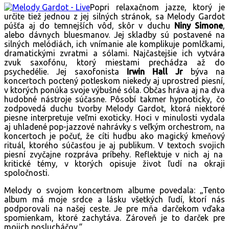
Popri relaxačnom jazze, ktorý je
určite tiež jednou z jej silných stránok, sa Melody Gardot
púšťa aj do temnejších vôd, skôr v duchu
Niny Simone
,
alebo dávnych bluesmanov. Jej skladby sú postavené na
silných melódiách, ich vnímanie ale komplikuje pomlčkami,
dramatickými zvratmi a sólami. Najčastejšie ich vytvára
zvuk saxofónu, ktorý miestami prechádza až do
psychedélie. Jej saxofonista
Irwin Hall Jr
býva na
koncertoch poctený potleskom niekedy aj uprostred piesní,
v ktorých ponúka svoje výbušné sóla. Občas hráva aj na dva
hudobné nástroje súčasne. Pôsobí takmer hypnoticky, čo
zodpovedá duchu tvorby Melody Gardot, ktorá niektoré
piesne interpretuje veľmi exoticky. Hoci v minulosti vydala
aj uhladené pop-jazzové nahrávky s veľkým orchestrom, na
koncertoch je počuť, že cíti hudbu ako magický kmeňový
rituál, ktorého súčasťou je aj publikum. V textoch svojich
piesní zvyčajne rozpráva príbehy. Reflektuje v nich aj na
kritické témy, v ktorých opisuje život ľudí na okraji
spoločnosti.
Melody o svojom koncertnom albume povedala: „Tento
album má moje srdce a lásku všetkých ľudí, ktorí nás
podporovali na našej ceste. Je pre mňa darčekom vďaka
spomienkam, ktoré zachytáva. Zároveň je to darček pre
mojich poslucháčov.“