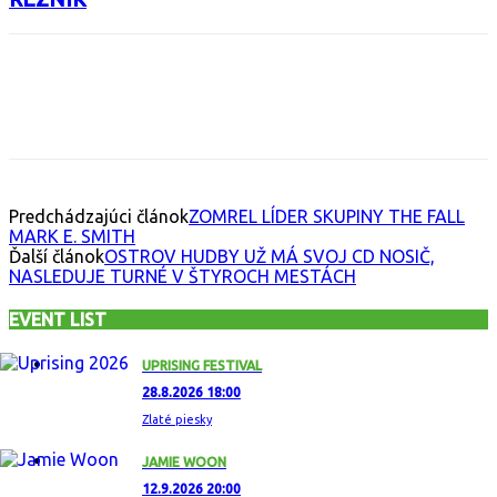
Facebook
X
Email
Print
Copy 
Predchádzajúci článok
ZOMREL LÍDER SKUPINY THE FALL
MARK E. SMITH
Ďalší článok
OSTROV HUDBY UŽ MÁ SVOJ CD NOSIČ,
NASLEDUJE TURNÉ V ŠTYROCH MESTÁCH
EVENT LIST
UPRISING FESTIVAL
28.8.2026 18:00
Zlaté piesky
JAMIE WOON
12.9.2026 20:00