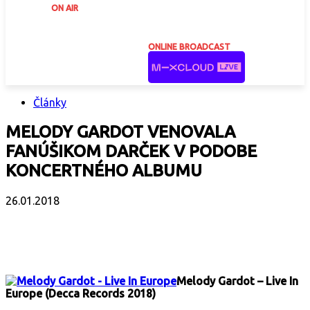
ON AIR
ONLINE BROADCAST
Články
MELODY GARDOT VENOVALA
FANÚŠIKOM DARČEK V PODOBE
KONCERTNÉHO ALBUMU
26.01.2018
Facebook
X
Email
Print
Copy 
Melody Gardot – Live In
Europe (Decca Records 2018)