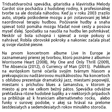
Tridsaťdvaročná speváčka, gitaristka a klaviristka Melody
Gardot síce pochádza z hudobnej rodiny, k profesionálnej
tvorbe sa ale dostala náhodou. Keď ju v roku 2003 zrazilo
auto, utrpela poškodenie mozgu a pri zotavovaní jej lekár
naordinoval terapiu hudbou. Počúvanie hudby a snaha
spievať totiž pomáha mozgu hľadať nové cesty a posúva
myseľ ďalej. Spočiatku sa naučila na hudbu len pohmkávať.
Neskôr už bola schopná i spievať a svoje pokusy si
nahrávať. Robila obrovské pokroky a nakoniec začala písať
aj svoje vlastné piesne.
Na prvom koncertnom albume Live In Europe je
zaznamenaný prierez jej tvorbou, ktorú poznáme z albumov
Worrisome Heart (2008), My One and Only Thrill (2009),
The Absencia (2012), či Currency of Man (2015). Publikum
na európskom turné očarila svojím tvárnym hlasom a
prekvapujúcou nadžánrovou muzikálnosťou. Na koncertoch
s obľubou prezentuje dramatický jazz, miestami popovejší,
miestami s príchuťou blues a šamanstva, v ktorom je
miesto aj pre nie celkom bežný pátos. Speváčka odvážne
prehľadáva rôzne hudobné šuplíky a v niektorých prípadoch
sa približuje až k hraniciam alternatívneho rocku, alebo
funky v surovej podobe, v akej sa hrával na prelome
šesťdesiatych a sedemdesiatych rokov minulého storočia.