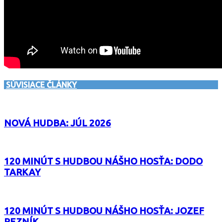
SÚVISIACE ČLÁNKY
NOVÁ HUDBA: JÚL 2026
120 MINÚT S HUDBOU NÁŠHO HOSŤA: DODO
TARKAY
120 MINÚT S HUDBOU NÁŠHO HOSŤA: JOZEF
REZNÍK