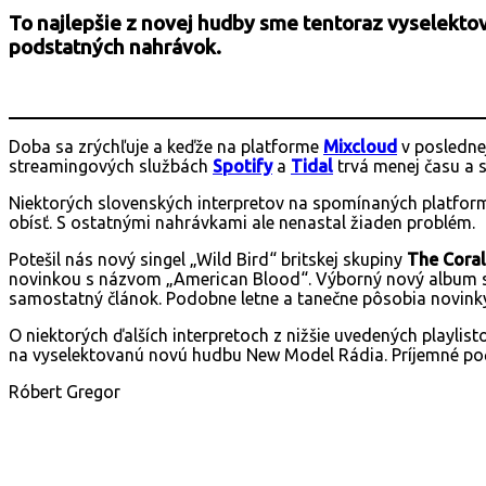
To najlepšie z novej hudby sme tentoraz vyselektov
podstatných nahrávok.
Doba sa zrýchľuje a keďže na platforme
Mixcloud
v poslednej
streamingových službách
Spotify
a
Tidal
trvá menej času a 
Niektorých slovenských interpretov na spomínaných platform
obísť. S ostatnými nahrávkami ale nenastal žiaden problém.
Potešil nás nový singel „Wild Bird“ britskej skupiny
The Coral
novinkou s názvom „American Blood“. Výborný nový album s
samostatný článok. Podobne letne a tanečne pôsobia novin
O niektorých ďalších interpretoch z nižšie uvedených playli
na vyselektovanú novú hudbu New Model Rádia. Príjemné po
Róbert Gregor