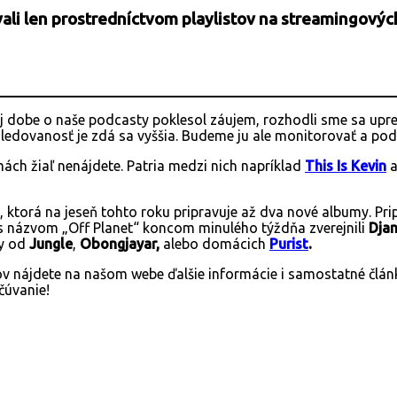
ali len prostredníctvom playlistov na streamingových
 dobe o naše podcasty poklesol záujem, rozhodli sme sa upred
sledovanosť je zdá sa vyššia. Budeme ju ale monitorovať a po
ách žiaľ nenájdete. Patria medzi nich napríklad
This Is Kevin
, ktorá na jeseň tohto roku pripravuje až dva nové albumy. Pr
 názvom „Off Planet“ koncom minulého týždňa zverejnili
Dja
ky od
Jungle
,
Obongjayar,
alebo domácich
Purist
.
stov nájdete na našom webe ďalšie informácie i samostatné člá
čúvanie!