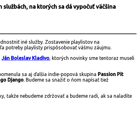
 službách, na ktorých sa dá vypočuť väčšina
nostniť iné služby. Zostavenie playlistov na
dľa potreby playlisty prispôsobovať vášmu záujmu.
a
Ján Boleslav Kladivo
, ktorých novinky sme tentoraz museli
ipomenula sa aj ďalšia indie-popová skupina
Passion Pit
ngo Django
. Budeme sa snažiť o ňom napísať tiež
nky, takže nebudeme zdržovať a budeme radi, ak sa naladíte