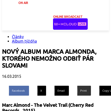
ON AIR
ONLINE BROADCAST
Články
Album týždňa
NOVÝ ALBUM MARCA ALMONDA,
KTORÉHO NEMOŽNO ODBIŤ PÁR
SLOVAMI
16.03.2015
Facebook
X
Email
Print
Copy 
Marc Almond - The Velvet Trail (Cherry Red
Records , 2015)