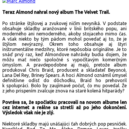
Teraz Almond nahral nový album The Velvet Trail.
Po stránke štýlovej a zvukovej ničím nevyniká. V podstate
obsahuje skladby aranžované v línii britského popu, ani
moderného ani nemoderného, akoby stojaceho mimo čas.
A však niekto by tým pádom mohol povedať aj to, že je
štýlom nevýrazný. Okrem toho obsahuje aj štyri
inštrumentálne medzihry, ktoré nepôsobia originálne. Je to
snáď prvý raz, keď Almondove nahrávky budia dojem, že
môžu mať niečo spoločné s vypočítavým komerčným
úmyslom. A pravdepodobne aj majú, pretože album
produkoval Chris Braid, producent a skladateľ Beyoncé,
Lana Del Rey, Briney Spears. A hoci Almond oznámil úmysel
definitívne odísť do dôchodku, Braid ho prehovoril
k spolupráci. Bolo by zaujímavé počuť, čo mu povedal. Že
z jeho prispením zvalcuje znova na staré kolená hitparády?
Povráva sa, že spočiatku pracovali na novom albume len
cez internet a reálne sa stretli až po jeho dokončení.
Výsledok však nie je zlý.
Niektoré skladby majú unášajúci ťah dobrých pop pesničiek.
Napríklad Bad To Me. Alebo Demon Lover, trošku