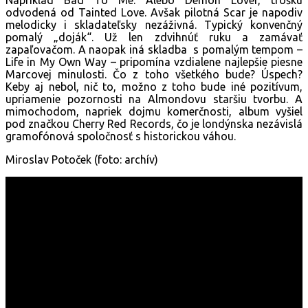
odvodená od Tainted Love. Avšak pilotná Scar je napodiv
melodicky i skladateľsky nezáživná. Typický konvenčný
pomalý „doják“. Už len zdvihnúť ruku a zamávať
zapaľovačom. A naopak iná skladba s pomalým tempom –
Life in My Own Way – pripomína vzdialene najlepšie piesne
Marcovej minulosti. Čo z toho všetkého bude? Úspech?
Keby aj nebol, nič to, možno z toho bude iné pozitívum,
upriamenie pozornosti na Almondovu staršiu tvorbu. A
mimochodom, napriek dojmu komerčnosti, album vyšiel
pod značkou Cherry Red Records, čo je londýnska nezávislá
gramofónová spoločnosť s historickou váhou.
Miroslav Potoček (foto: archív)