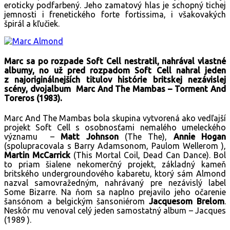
eroticky podfarbený. Jeho zamatový hlas je schopný tichej
jemnosti i frenetického forte fortissima, i všakovakých
špirál a kľučiek.
Marc sa po rozpade Soft Cell nestratil, nahrával vlastné
albumy, no už pred rozpadom Soft Cell nahral jeden
z najoriginálnejších titulov histórie britskej nezávislej
scény, dvojalbum Marc And The Mambas – Torment And
Toreros (1983).
Marc And The Mambas bola skupina vytvorená ako vedľajší
projekt Soft Cell s osobnosťami nemalého umeleckého
významu –
Matt Johnson
(The The),
Annie Hogan
(spolupracovala s Barry Adamsonom, Paulom Wellerom ),
Martin McCarrick
(This Mortal Coil, Dead Can Dance). Bol
to priam šialene nekomerčný projekt, základný kameň
britského undergroundového kabaretu, ktorý sám Almond
nazval samovražedným, nahrávaný pre nezávislý label
Some Bizarre. Na ňom sa naplno prejavilo jeho očarenie
šansónom a belgickým šansoniérom
Jacquesom Brelom
.
Neskôr mu venoval celý jeden samostatný album – Jacques
(1989 ).