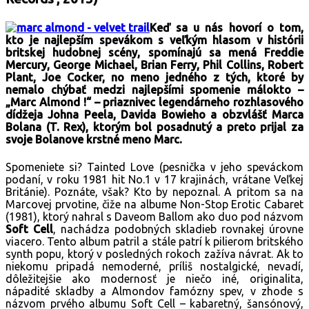
Keď sa u nás hovorí o tom,
kto je najlepším spevákom s veľkým hlasom v histórii
britskej hudobnej scény, spomínajú sa mená Freddie
Mercury, George Michael, Brian Ferry, Phil Collins, Robert
Plant, Joe Cocker, no meno jedného z tých, ktoré by
nemalo chýbať medzi najlepšími spomenie málokto –
„
Marc Almond
!“ – priaznivec legendárneho rozhlasového
dídžeja Johna Peela, Davida Bowieho a obzvlášť Marca
Bolana (T. Rex), ktorým bol posadnutý a preto prijal za
svoje Bolanove krstné meno Marc.
Spomeniete si? Tainted Love (pesnička v jeho speváckom
podaní, v roku 1981 hit No.1 v 17 krajinách, vrátane Veľkej
Británie). Poznáte, však? Kto by nepoznal. A pritom sa na
Marcovej prvotine, čiže na albume Non-Stop Erotic Cabaret
(1981), ktorý nahral s Daveom Ballom ako duo pod názvom
Soft Cell
, nachádza podobných skladieb rovnakej úrovne
viacero. Tento album patril a stále patrí k pilierom britského
synth popu, ktorý v posledných rokoch zažíva návrat. Ak to
niekomu pripadá nemoderné, príliš nostalgické, nevadí,
dôležitejšie ako modernosť je niečo iné, originalita,
nápadité skladby a Almondov famózny spev, v zhode s
názvom prvého albumu Soft Cell – kabaretný, šansónový,