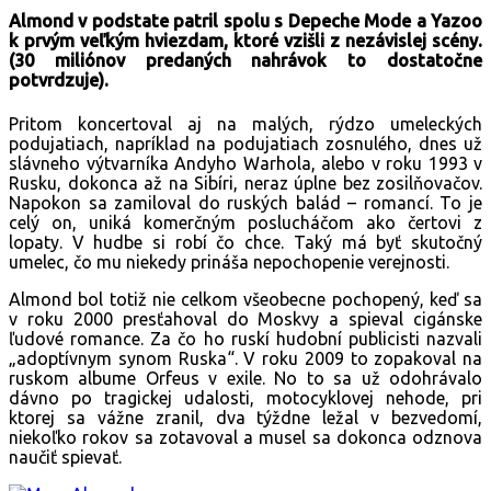
Almond v podstate patril spolu s Depeche Mode a Yazoo
k prvým veľkým hviezdam, ktoré vzišli z nezávislej scény.
(30 miliónov predaných nahrávok to dostatočne
potvrdzuje).
Pritom koncertoval aj na malých, rýdzo umeleckých
podujatiach, napríklad na podujatiach zosnulého, dnes už
slávneho výtvarníka Andyho Warhola, alebo v roku 1993 v
Rusku, dokonca až na Sibíri, neraz úplne bez zosilňovačov.
Napokon sa zamiloval do ruských balád – romancí. To je
celý on, uniká komerčným poslucháčom ako čertovi z
lopaty. V hudbe si robí čo chce. Taký má byť skutočný
umelec, čo mu niekedy prináša nepochopenie verejnosti.
Almond bol totiž nie celkom všeobecne pochopený, keď sa
v roku 2000 presťahoval do Moskvy a spieval cigánske
ľudové romance. Za čo ho ruskí hudobní publicisti nazvali
„adoptívnym synom Ruska“. V roku 2009 to zopakoval na
ruskom albume Orfeus v exile. No to sa už odohrávalo
dávno po tragickej udalosti, motocyklovej nehode, pri
ktorej sa vážne zranil, dva týždne ležal v bezvedomí,
niekoľko rokov sa zotavoval a musel sa dokonca odznova
naučiť spievať.