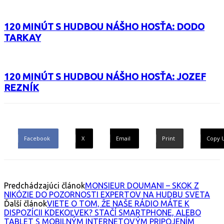
120 MINÚT S HUDBOU NÁŠHO HOSŤA: DODO
TARKAY
120 MINÚT S HUDBOU NÁŠHO HOSŤA: JOZEF
REZNÍK
Facebook
X
Email
Print
Copy 
Predchádzajúci článok
MONSIEUR DOUMANI – SKOK Z
NIKÓZIE DO POZORNOSTI EXPERTOV NA HUDBU SVETA
Ďalší článok
VIETE O TOM, ŽE NAŠE RÁDIO MÁTE K
DISPOZÍCII KDEKOĽVEK? STAČÍ SMARTPHONE, ALEBO
TABLET S MOBILNÝM INTERNETOVÝM PRIPOJENÍM