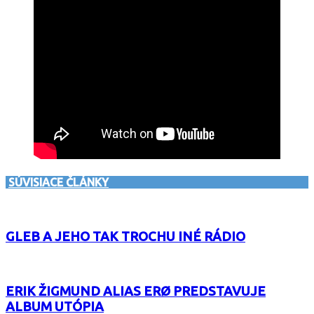
SÚVISIACE ČLÁNKY
GLEB A JEHO TAK TROCHU INÉ RÁDIO
ERIK ŽIGMUND ALIAS ERØ PREDSTAVUJE
ALBUM UTÓPIA