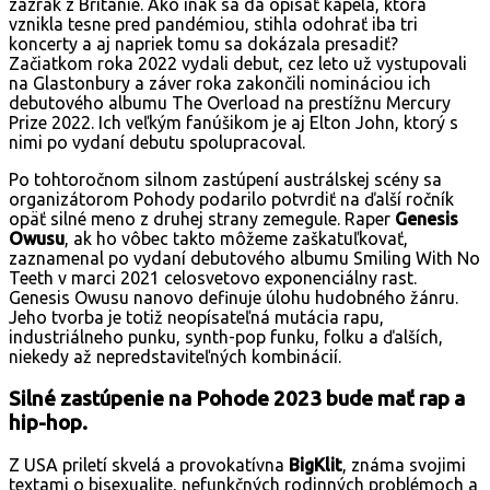
zázrak z Británie. Ako inak sa dá opísať kapela, ktorá
vznikla tesne pred pandémiou, stihla odohrať iba tri
koncerty a aj napriek tomu sa dokázala presadiť?
Začiatkom roka 2022 vydali debut, cez leto už vystupovali
na Glastonbury a záver roka zakončili nomináciou ich
debutového albumu The Overload na prestížnu Mercury
Prize 2022. Ich veľkým fanúšikom je aj Elton John, ktorý s
nimi po vydaní debutu spolupracoval.
Po tohtoročnom silnom zastúpení austrálskej scény sa
organizátorom Pohody podarilo potvrdiť na ďalší ročník
opäť silné meno z druhej strany zemegule. Raper
Genesis
Owusu
, ak ho vôbec takto môžeme zaškatuľkovať,
zaznamenal po vydaní debutového albumu Smiling With No
Teeth v marci 2021 celosvetovo exponenciálny rast.
Genesis Owusu nanovo definuje úlohu hudobného žánru.
Jeho tvorba je totiž neopísateľná mutácia rapu,
industriálneho punku, synth-pop funku, folku a ďalších,
niekedy až nepredstaviteľných kombinácií.
Silné zastúpenie na Pohode 2023 bude mať rap a
hip-hop.
Z USA priletí skvelá a provokatívna
BigKlit
, známa svojimi
textami o bisexualite, nefunkčných rodinných problémoch a