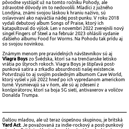
pôvodne vystúpiť už na tomto ročníku Pohody, ale
zdravotné dôvody im to nedovolili. Mladíci z južného
Londýna, známi svojou láskou k hraniu naživo, sú
oslavovaní ako najväčšia nádej post-punku. V roku 2018
vydali debutový album Songs of Praise, ktorý ich
katapultoval do výšok. Len v novembri 2022 zverejnili nový
singel Fingers of Steel a na február 2023 ohlásili vydanie
ďalšieho albumu Food for Worms. Na Pohodu tak prídu aj
so svojou novinkou.
Známym menom pre pravidelných návštevníkov sú aj
Viagra Boys
zo Švédska, ktorí sa na trenčianske letisko
vrátia po štyroch rokoch. Viagra Boys je štipľavá post-
punková satira a zrkadlo absurdnosti našej existencie.
Potvrdzujú to aj svojím posledným albumom Cave World,
ktorý vyšiel v júli 2022 hneď po ich vypredanom americkom
turné. Vysmievajú sa v ňom, ale sú aj zdesení z
konšpirátorov, ktorí sa boja 5G sietí, antivaxerov a voličov
Donalda Trumpa.
Ďalšou mladou, ale už teraz úspešnou skupinou, je britská
Yard Act
. Je považovaná za indie-rockový a post-punkový