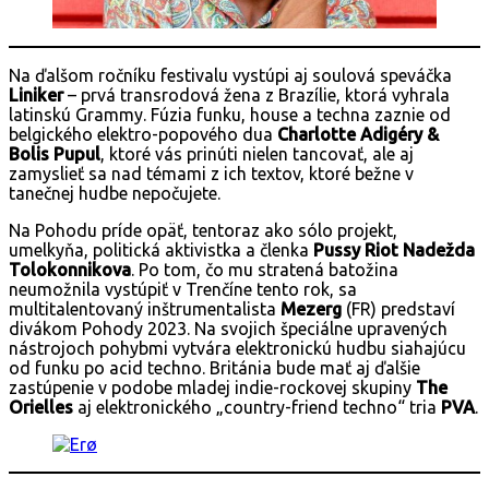
Na ďalšom ročníku festivalu vystúpi aj soulová speváčka
Liniker
– prvá transrodová žena z Brazílie, ktorá vyhrala
latinskú Grammy. Fúzia funku, house a techna zaznie od
belgického elektro-popového dua
Charlotte Adigéry &
Bolis Pupul
, ktoré vás prinúti nielen tancovať, ale aj
zamyslieť sa nad témami z ich textov, ktoré bežne v
tanečnej hudbe nepočujete.
Na Pohodu príde opäť, tentoraz ako sólo projekt,
umelkyňa, politická aktivistka a členka
Pussy Riot Nadežda
Tolokonnikova
. Po tom, čo mu stratená batožina
neumožnila vystúpiť v Trenčíne tento rok, sa
multitalentovaný inštrumentalista
Mezerg
(FR) predstaví
divákom Pohody 2023. Na svojich špeciálne upravených
nástrojoch pohybmi vytvára elektronickú hudbu siahajúcu
od funku po acid techno. Británia bude mať aj ďalšie
zastúpenie v podobe mladej indie-rockovej skupiny
The
Orielles
aj elektronického „country-friend techno“ tria
PVA
.