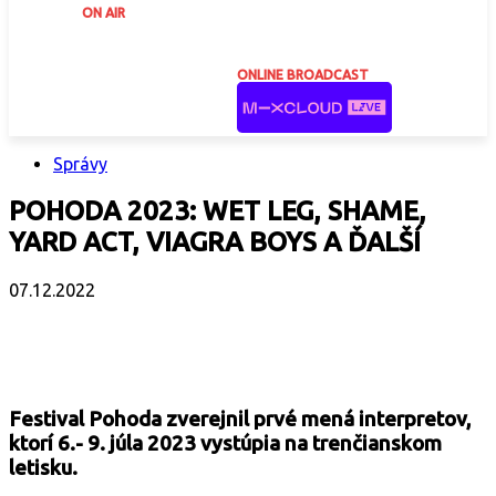
ON AIR
ONLINE BROADCAST
Správy
POHODA 2023: WET LEG, SHAME,
YARD ACT, VIAGRA BOYS A ĎALŠÍ
07.12.2022
Facebook
X
Email
Print
Copy 
Festival Pohoda zverejnil prvé mená interpretov,
ktorí 6.- 9. júla 2023 vystúpia na trenčianskom
letisku.