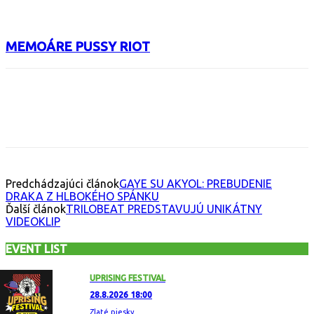
MEMOÁRE PUSSY RIOT
Facebook
X
Email
Print
Copy 
Predchádzajúci článok
GAYE SU AKYOL: PREBUDENIE
DRAKA Z HLBOKÉHO SPÁNKU
Ďalší článok
TRILOBEAT PREDSTAVUJÚ UNIKÁTNY
VIDEOKLIP
EVENT LIST
UPRISING FESTIVAL
28.8.2026 18:00
Zlaté piesky