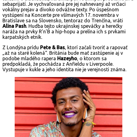
sebaprijatí. Je vychvaľovaná pre jej nahnevaný až vrčiaci
vokálny prejav a divoko odvážne texty. Po úspešnom
vystúpení na Koncerte pre všímavých 17. novembra v
Bratislave sa na Slovensko, tentoraz do Trenčína, vráti
Alina Pash
. Hudba tejto ukrajinskej speváčky a herečky
naráža na prvky R’n’B a hip-hopu a prelína ich s prvkami
karpatských etník.
Z Londýna prídu
Pete & Bas
, ktorí začali tvoriť a rapovať
„až na staré kolená“. Británia bude mať zastúpenie aj v
podobe mladého rapera
Hazeyho
, o ktorom sa
predpokladá, že pochádza z Anfieldu v Liverpoole.
Vystupuje v kukle a jeho identita nie je verejnosti známa.