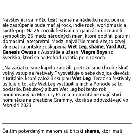
Návštevníci sa môžu tešiť najmä na nádielku rapu, punku,
ale zastúpenie bude mať aj rock, indie rock, worldmusic a
synth-pop. Na 26. ročník festivalu organizátori oznámili
symbolicky 26 medzinárodných mien, ktoré doplnili piatimi
domácimi interpretmi. Medzi najväčšie mená v tejto prvej
vlne patria britské zoskupenia
Wet Leg, shame, Yard Act,
Genesis Owusu
z Austrálie a úžasní
Viagra Boys
zo
Švédska, ktorí sa na Pohodu vrátia po 4 rokoch.
„Na začiatku sme kapelu založili, pretože sme chceli získať
voľný vstup na festivaly,“ vysvetľuje o sebe dvojica dievčat
z Británie, ktoré založili skupinu
Wet Leg
. Teraz sa festivaly
usilujú o to, aby Wet Leg vystúpili u nich a Pohode sa to
podarilo. Debutový album Wet Leg bol tento rok
nominovaný na Mercury Prize a momentálne majú štyri
nominácie na prestížne Grammy, ktoré sa odovzdávajú vo
februári 2023.
Ďalším potvrdeným menom sú britskí
shame
, ktorí mali