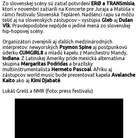
Zo slovenskej scény sú zatiaľ potvrdení
ERØ a TRANSmisia
,
ktorí v novembri zažiarili na Koncerte pre Juraja a Matúša v
rámci festivalu Slovenská Tepláreň. Nadšenci rapu sa môžu
tešiť aj na slovenských zástupcov – vystúpia
Gleb
aj
Dušan
Vlk
. Pravdepodobne nepôjde o jediné mená zo slovenskej
hip-hopovej scény.
Organizátori zverejnili aj ďalších medzinárodných
interpretov: newyorských
Psymon Spine
aj postpunkovú
úderku
CUMGIRL8
a mladú kapelu z Manchestru Mandy,
Indiana
. Z Latinskej Ameriky príde mexická alternatívna
skupina
Margaritas Podridas
a brazílsky
multiinštrumentalista
Hermeto Pascoal
. Afriku aj
zástupcov world music bude prezentovať kapela
Avalanche
Kaito
ako aj
Kimi Djabaté
.
Lukáš Grešš a NMR (foto: press festivalu)