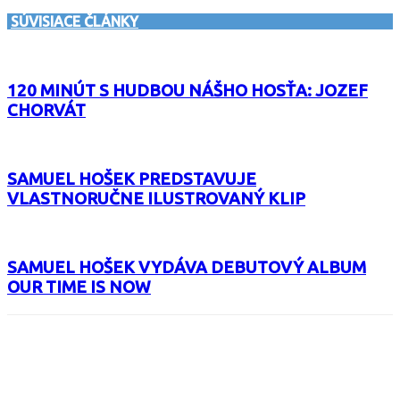
SÚVISIACE ČLÁNKY
120 MINÚT S HUDBOU NÁŠHO HOSŤA: JOZEF
CHORVÁT
SAMUEL HOŠEK PREDSTAVUJE
VLASTNORUČNE ILUSTROVANÝ KLIP
SAMUEL HOŠEK VYDÁVA DEBUTOVÝ ALBUM
OUR TIME IS NOW
Facebook
X
Email
Print
Copy 