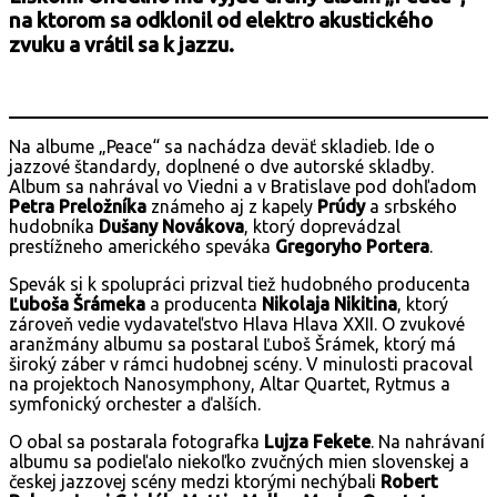
na ktorom sa odklonil od elektro akustického
zvuku a vrátil sa k jazzu.
Na albume „Peace“ sa nachádza deväť skladieb. Ide o
jazzové štandardy, doplnené o dve autorské skladby.
Album sa nahrával vo Viedni a v Bratislave pod dohľadom
Petra Preložníka
známeho aj z kapely
Prúdy
a srbského
hudobníka
Dušany Novákova
, ktorý doprevádzal
prestížneho amerického speváka
Gregoryho Portera
.
Spevák si k spolupráci prizval tiež hudobného producenta
Ľuboša Šrámeka
a producenta
Nikolaja Nikitina
, ktorý
zároveň vedie vydavateľstvo Hlava Hlava XXII. O zvukové
aranžmány albumu sa postaral Ľuboš Šrámek, ktorý má
široký záber v rámci hudobnej scény. V minulosti pracoval
na projektoch Nanosymphony, Altar Quartet, Rytmus a
symfonický orchester a ďalších.
O obal sa postarala fotografka
Lujza Fekete
. Na nahrávaní
albumu sa podieľalo niekoľko zvučných mien slovenskej a
českej jazzovej scény medzi ktorými nechýbali
Robert