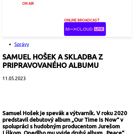
ON AIR
ONLINE BROADCAST
Správy
SAMUEL HOŠEK A SKLADBA Z
PRIPRAVOVANÉHO ALBUMU
11.05.2023
Facebook
X
Email
Print
Copy 
Samuel Hošek je spevák a výtvarník. V roku 2020
predstavil debutový album „Our Time Is Now“ v
spolupráci s hudobným producentom Jurešom
Líškom. Onedlho mu vyjde druhý album „Peace“,