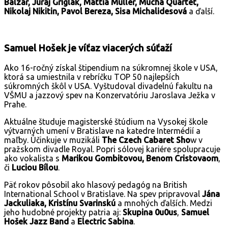
Balzar, Juraj Griglák, Mattia Muller, Mucha Quartet,
Nikolaj Nikitin, Pavol Bereza, Sisa Michalidesová
a ďalší.
Samuel Hošek je víťaz viacerých súťaží
Ako 16-ročný získal štipendium na súkromnej škole v USA,
ktorá sa umiestnila v rebríčku TOP 50 najlepších
súkromných škôl v USA. Vyštudoval divadelnú fakultu na
VŠMU a jazzový spev na Konzervatóriu Jaroslava Ježka v
Prahe.
Aktuálne študuje magisterské štúdium na Vysokej škole
výtvarných umení v Bratislave na katedre Intermédií a
maľby. Účinkuje v muzikáli
The Czech Cabaret Sho
w v
pražskom divadle Royal. Popri sólovej kariére spolupracuje
ako vokalista s
Marikou Gombitovou, Benom Cristovaom
,
či
Luciou Bílou
.
Päť rokov pôsobil ako hlasový pedagóg na British
International School v Bratislave. Na spev pripravoval
Jána
Jackuliaka, Kristínu Svarinskú
a mnohých ďalších. Medzi
jeho hudobné projekty patria aj:
Skupina
0u0us
,
Samuel
Hošek Jazz Band
a
Electric Sabina
.