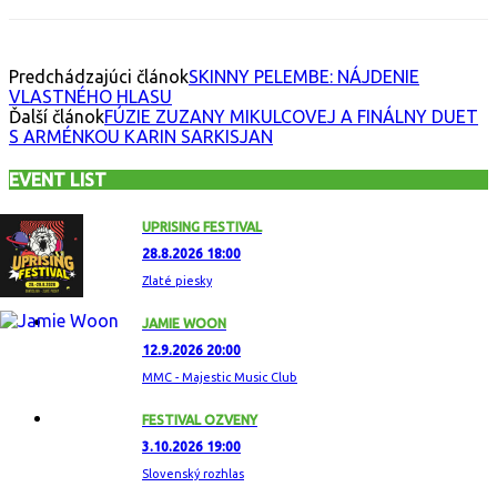
Predchádzajúci článok
SKINNY PELEMBE: NÁJDENIE
VLASTNÉHO HLASU
Ďalší článok
FÚZIE ZUZANY MIKULCOVEJ A FINÁLNY DUET
S ARMÉNKOU KARIN SARKISJAN
EVENT LIST
UPRISING FESTIVAL
28.8.2026 18:00
Zlaté piesky
JAMIE WOON
12.9.2026 20:00
MMC - Majestic Music Club
FESTIVAL OZVENY
3.10.2026 19:00
Slovenský rozhlas